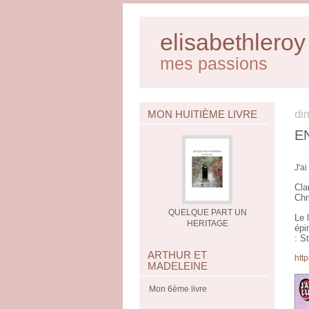
elisabethleroy
mes passions
di
MON HUITIÈME LIVRE
E
J'ai
Cla
Chr
QUELQUE PART UN
Le 
HERITAGE
épi
: S
ARTHUR ET
http
MADELEINE
Mon 6ème livre