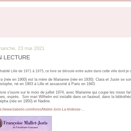
manche, 23 mai 2021
N LECTURE
 habité Lille de 1971 à 1975, ce livre se déroule entre autre dans cette ville dont j
ra (née en 1900) est la mère de Marianne (née en 1930). Clara et Juste se son
istophe, né en 1903 à Lille et assassiné à Paris en 1943.
livre s'ouvre sur le mois de juillet 1974, avec Marianne qui coupe les roses fa
nes, exprès. Son mari Wilhelm est installé dans un fauteuil, dans la biblioth
tépha (née en 1950) et Nadine.
s://www.babelio.com/livres/Mallet-Joris-La-tristesse-...