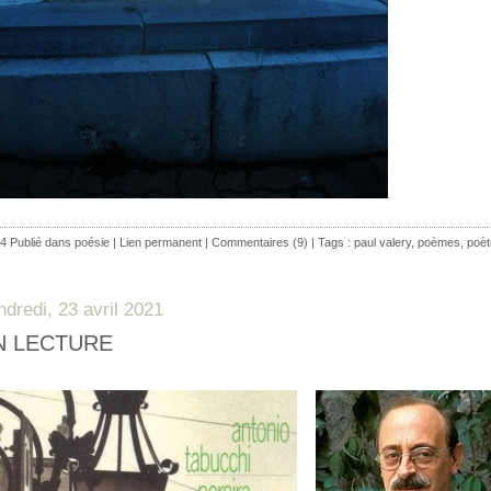
4 Publié dans
poésie
|
Lien permanent
|
Commentaires (9)
| Tags :
paul valery
,
poèmes
,
poèt
ndredi, 23 avril 2021
N LECTURE