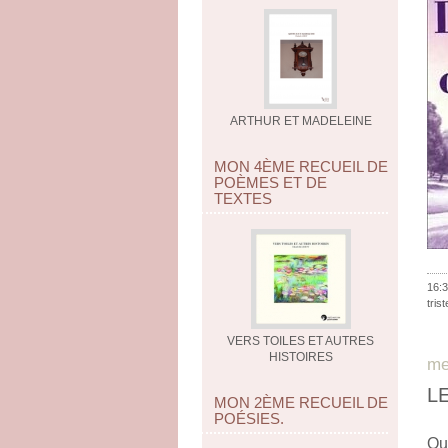
ARTHUR ET MADELEINE
MON 4ÈME RECUEIL DE
POÈMES ET DE
TEXTES
16:3
tris
VERS TOILES ET AUTRES
HISTOIRES
me
L
MON 2ÈME RECUEIL DE
POÉSIES.
Que