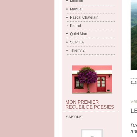
Malaïka
Manuel
Pascal Chatelain
Pierrot
Quiet Man
SOPHIA
Thierry 2
11:3
ve
MON PREMIER
RECUEIL DE POESIES
L
SAISONS
Da
ma