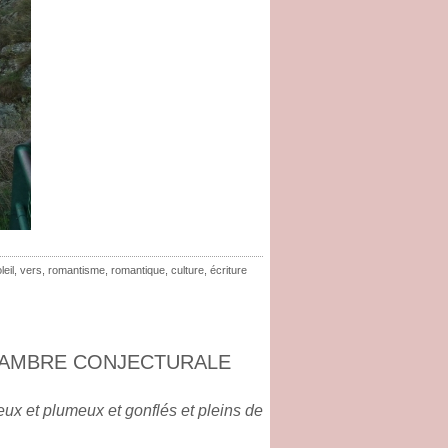
leil
,
vers
,
romantisme
,
romantique
,
culture
,
écriture
 CHAMBRE CONJECTURALE
eux et plumeux et gonflés et pleins de