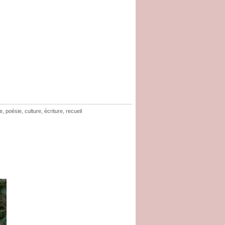
e
,
poésie
,
culture
,
écriture
,
recueil