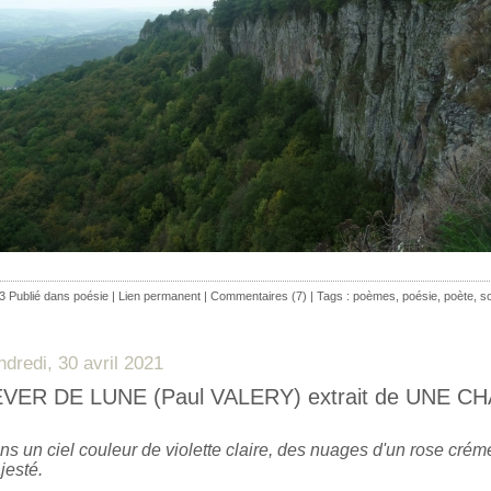
3 Publié dans
poésie
|
Lien permanent
|
Commentaires (7)
| Tags :
poèmes
,
poésie
,
poète
,
so
ndredi, 30 avril 2021
EVER DE LUNE (Paul VALERY) extrait de UNE
ns un ciel couleur de violette claire, des nuages d'un rose crém
jesté.