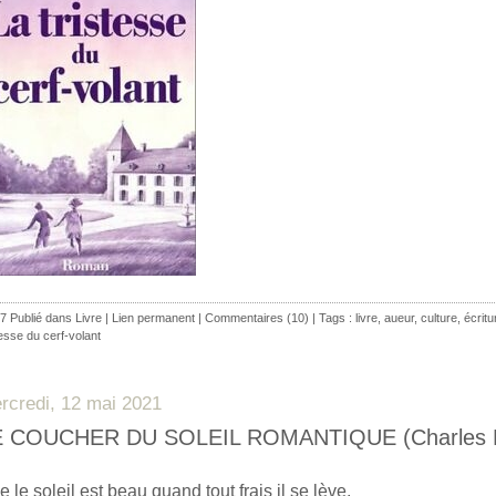
7 Publié dans
Livre
|
Lien permanent
|
Commentaires (10)
| Tags :
livre
,
aueur
,
culture
,
écritu
tesse du cerf-volant
rcredi, 12 mai 2021
E COUCHER DU SOLEIL ROMANTIQUE (Charles
 le soleil est beau quand tout frais il se lève,