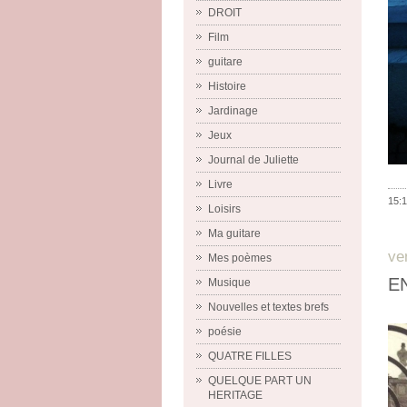
DROIT
Film
guitare
Histoire
Jardinage
Jeux
Journal de Juliette
Livre
15:1
Loisirs
Ma guitare
ve
Mes poèmes
E
Musique
Nouvelles et textes brefs
poésie
QUATRE FILLES
QUELQUE PART UN
HERITAGE