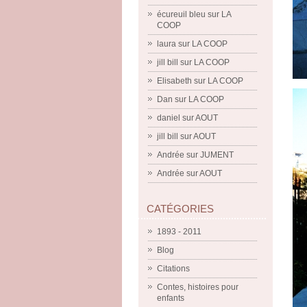
écureuil bleu
sur
LA
COOP
laura
sur
LA COOP
jill bill
sur
LA COOP
Elisabeth
sur
LA COOP
Dan
sur
LA COOP
daniel
sur
AOUT
jill bill
sur
AOUT
Andrée
sur
JUMENT
Andrée
sur
AOUT
CATÉGORIES
1893 - 2011
Blog
Citations
Contes, histoires pour
enfants