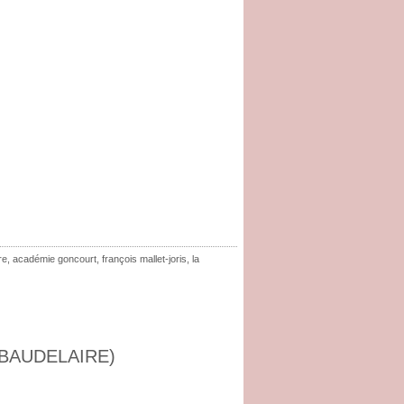
re
,
académie goncourt
,
françois mallet-joris
,
la
 BAUDELAIRE)