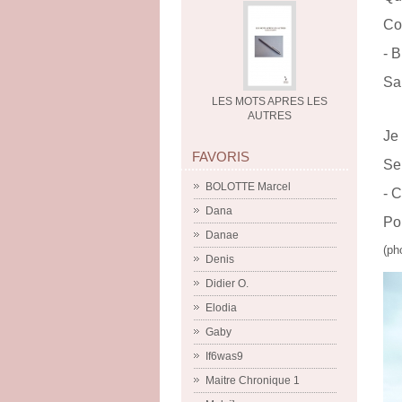
Co
- 
Sa
LES MOTS APRES LES
AUTRES
Je 
FAVORIS
Se
BOLOTTE Marcel
- C
Dana
Po
Danae
(ph
Denis
Didier O.
Elodia
Gaby
If6was9
Maitre Chronique 1