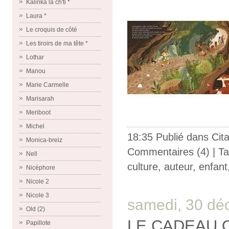
Kalinka la ch'ti *
Laura *
Le croquis de côté
Les tiroirs de ma tête *
Lothar
Manou
Marie Carmelle
Marisarah
Meriboot
Michel
18:35 Publié dans
Cit
Monica-breiz
Commentaires (4)
| T
Nell
culture
,
auteur
,
enfant
Nicéphore
Nicole 2
Nicole 3
samedi, 30 dé
Old (2)
LE CADEAU 
Papillote