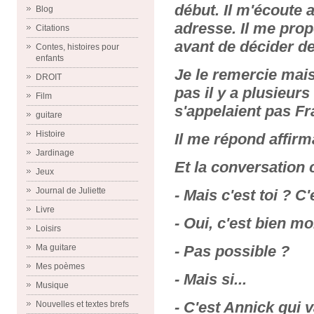
début. Il m'écout
Blog
adresse. Il me pro
Citations
avant de décider de
Contes, histoires pour
enfants
Je le remercie mais,
DROIT
pas il y a plusieurs
Film
s'appelaient pas Fr
guitare
Histoire
Il me répond affirm
Jardinage
Et la conversation 
Jeux
Journal de Juliette
- Mais c'est toi ? C'e
Livre
- Oui, c'est bien moi
Loisirs
- Pas possible ?
Ma guitare
Mes poèmes
- Mais si...
Musique
- C'est Annick qui v
Nouvelles et textes brefs