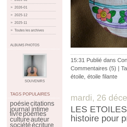
2026-01
2025-12
2025-11
Toutes les archives
ALBUMS PHOTOS
15:31 Publié dans
Con
Commentaires (5)
| T
étoile
,
étoile filante
SOUVENIRS
TAGS POPULAIRES
mardi, 26 déc
poésie
citations
LES ETOILES
journal intime
livre
poèmes
histoire pour p
culture
auteur
société
écriture