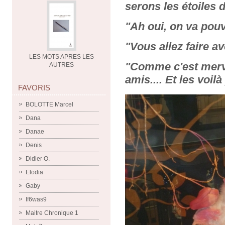
serons les étoiles d
"Ah oui, on va pouv
"Vous allez faire a
LES MOTS APRES LES
"Comme c'est merve
AUTRES
amis.... Et les voilà
FAVORIS
BOLOTTE Marcel
Dana
Danae
Denis
Didier O.
Elodia
Gaby
If6was9
Maitre Chronique 1