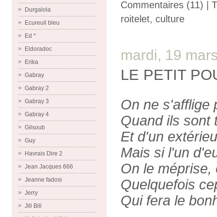
Commentaires (11)
| 
Durgalola
roitelet
,
culture
Ecureuil bleu
Ed *
Eldoradoc
mardi, 19 mar
Erika
LE PETIT PO
Gabray
Gabray 2
On ne s'afflige
Gabray 3
Gabray 4
Quand ils sont 
Gilsoub
Et d'un extérieur
Guy
Mais si l'un d'e
Havrais Dire 2
On le méprise, on
Jean Jacques 666
Jeanne fadosi
Quelquefois ce
Jerry
Qui fera le bonh
Jill Bill