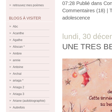
07:28 Publié dans
Con
retrouvez mes poèmes
Commentaires (18)
| 
adolescence
BLOGS À VISITER
Abc
Acanthe
lundi, 30 déc
Agathe
UNE TRES BE
Aliscan *
Ambre
annie
Antoine
Archal
ariaga *
Ariaga 2
Ariaga 3
Ariane (autobiographie)
Autrefois