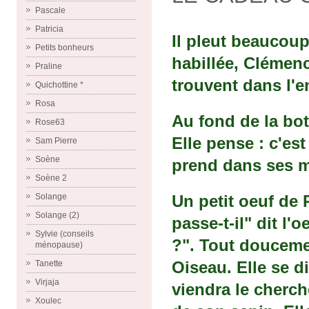
Pascale
Patricia
Il pleut beaucoup
Petits bonheurs
habillée, Clémenc
Praline
trouvent dans l'e
Quichottine *
Rosa
Au fond de la bot
Rose63
Elle pense : c'est
Sam Pierre
Soène
prend dans ses m
Soène 2
Solange
Un petit oeuf de 
Solange (2)
passe-t-il" dit l'
Sylvie (conseils
?". Tout doucemen
ménopause)
Oiseau. Elle se di
Tanette
Virjaja
viendra le cherch
Xoulec