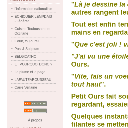
"
Là je dessine la 
l'information nationaliste
autres rangent le
ECHIQUIER LEMPDAIS
- Fédérati...
Tout est enfin ter
Cuisine Toulousaine et
mains en regardan
Occitane
Court, toujours !
"
Que c'est joli ! v
Post & Scriptum
"J'ai vu une étoil
BELGICATHO
Ours.
ET POURQUOI DONC ?
La plume et la page
"
Vite, fais un voe
LAFAUTEAROUSSEAU
tout haut
".
Carré Verlaine
Petit Ours fait s
regardant, essaie
Quelques instants
À propos
filantes se mette