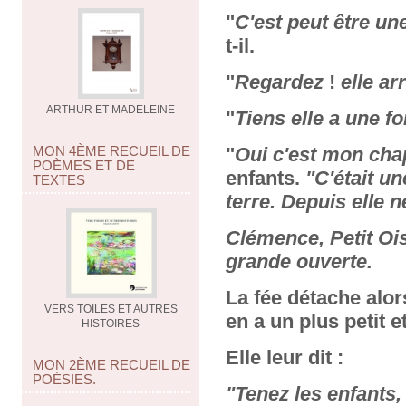
"
C'est peut être un
t-il.
"
Regardez
!
elle ar
ARTHUR ET MADELEINE
"
Tiens elle a une f
MON 4ÈME RECUEIL DE
"
Oui c'est mon ch
POÈMES ET DE
enfants.
"C'était un
TEXTES
terre. Depuis elle n
Clémence, Petit Ois
grande ouverte.
La fée détache alor
VERS TOILES ET AUTRES
en a un plus petit 
HISTOIRES
Elle leur dit :
MON 2ÈME RECUEIL DE
POÉSIES.
"Tenez les enfants,