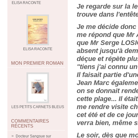
ELISA RACONTE
Je regarde sur la le
trouve dans l'entê
Je me décide donc 
me répond que Mr A
que Mr Serge LOSIC
absent jusqu'à dema
ELISA RACONTE
déçue et répète plu
MON PREMIER ROMAN
"tiens j'ai connu un
Il faisait partie d'
Jean Marc également
on se donnait rende
cette plage... Il é
me rendre visite c
LES PETITS CARNETS BLEUS
cet été et de ce jo
COMMENTAIRES
verra bien, même si
RÉCENTS
Le soir, dès que mo
Docteur Sangsue
sur