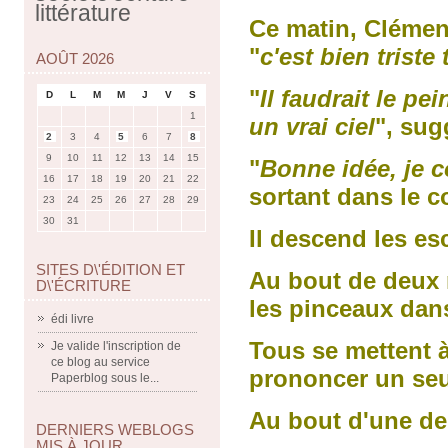
littérature
Ce matin, Clémenc
"
c'est bien triste
AOÛT 2026
"
Il faudrait le pe
D
L
M
M
J
V
S
1
un vrai ciel
", sug
2
3
4
5
6
7
8
9
10
11
12
13
14
15
"
Bonne idée, je c
16
17
18
19
20
21
22
sortant dans le co
23
24
25
26
27
28
29
30
31
Il descend les esc
SITES D\'ÉDITION ET
Au bout de deux m
D\'ÉCRITURE
les pinceaux dans
édi livre
Tous se mettent à
Je valide l'inscription de
ce blog au service
prononcer un seu
Paperblog sous le...
Au bout d'une dem
DERNIERS WEBLOGS
MIS À JOUR