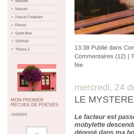
Malaïka
Manuel
Pascal Chatelain
Pierrot
Quiet Man
SOPHIA
13:38 Publié dans
Con
Thierry 2
Commentaires (12)
| 
fée
mercredi, 24 
LE MYSTERE
MON PREMIER
RECUEIL DE POESIES
SAISONS
Le facteur est pas
mobylette descendre 
déposé dans ma boî