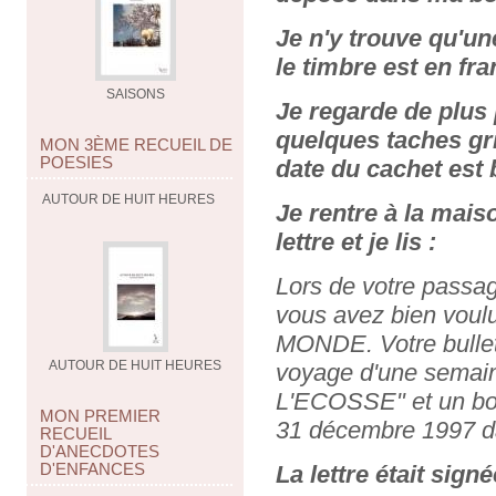
Je n'y trouve qu'u
le timbre est en fran
SAISONS
Je regarde de plus 
quelques taches gr
MON 3ÈME RECUEIL DE
POESIES
date du cachet est b
AUTOUR DE HUIT HEURES
Je rentre à la mais
lettre et je lis :
Lors de votre passa
vous avez bien vou
MONDE. Votre bulleti
AUTOUR DE HUIT HEURES
voyage d'une sema
L'ECOSSE" et un bon
MON PREMIER
31 décembre 1997 d
RECUEIL
D'ANECDOTES
D'ENFANCES
La lettre était sig