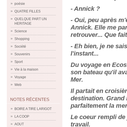
poésie
- Annick ?
QUATRE FILLES
- Oui, peu après m'
QUELQUE PART UN
HERITAGE
Annick. Elle me parl
Science
retrouver... Que fai
Shopping
- Eh bien, je ne sa
Société
l'instant...
Souvenirs
Sport
Du voyage en Ecosse
Vie à la maison
son bateau qu'il ava
Voyage
Mer.
Web
Il partait en croisi
destination. Grand 
NOTES RÉCENTES
parfaitement la mer
BOIRE A TIRE LARIGOT
Le coeur rempli de 
LA COOP
travail.
AOUT