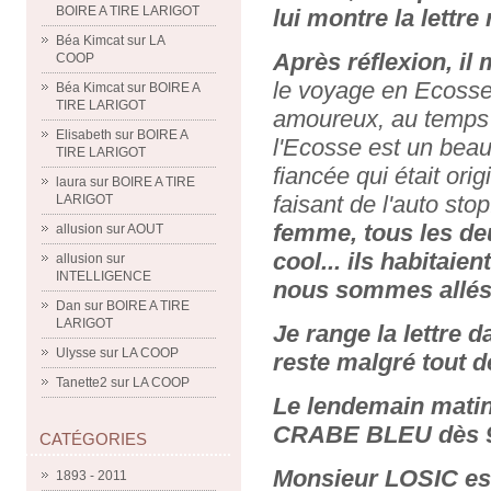
BOIRE A TIRE LARIGOT
lui montre la lettre
Béa Kimcat
sur
LA
Après réflexion, il m
COOP
le voyage en Ecosse
Béa Kimcat
sur
BOIRE A
TIRE LARIGOT
amoureux, au temps d
Elisabeth
sur
BOIRE A
l'Ecosse est un beau
TIRE LARIGOT
fiancée qui était orig
laura
sur
BOIRE A TIRE
faisant de l'auto stop
LARIGOT
femme, tous les de
allusion
sur
AOUT
cool... ils habitaie
allusion
sur
INTELLIGENCE
nous sommes allés l
Dan
sur
BOIRE A TIRE
LARIGOT
Je range la lettre 
Ulysse
sur
LA COOP
reste malgré tout d
Tanette2
sur
LA COOP
Le lendemain matin
CRABE BLEU dès 9
CATÉGORIES
Monsieur LOSIC est 
1893 - 2011