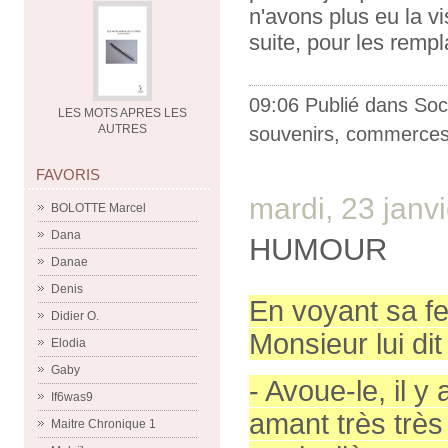
n'avons plus eu la v
suite, pour les rempl
09:06 Publié dans
Soc
LES MOTS APRES LES
AUTRES
souvenirs
,
commerce
FAVORIS
mardi, 23 janv
BOLOTTE Marcel
Dana
HUMOUR
Danae
Denis
En voyant sa fe
Didier O.
Monsieur lui dit
Elodia
Gaby
- Avoue-le, il 
If6was9
amant très très
Maitre Chronique 1