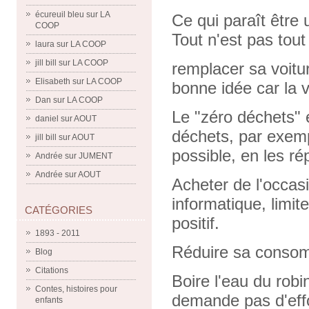
écureuil bleu
sur
LA
Ce qui paraît être
COOP
Tout n'est pas tout
laura
sur
LA COOP
jill bill
sur
LA COOP
remplacer sa voitu
Elisabeth
sur
LA COOP
bonne idée car la v
Dan
sur
LA COOP
Le "zéro déchets" 
daniel
sur
AOUT
déchets, par exem
jill bill
sur
AOUT
possible, en les rép
Andrée
sur
JUMENT
Andrée
sur
AOUT
Acheter de l'occasi
informatique, limit
CATÉGORIES
positif.
1893 - 2011
Réduire sa consom
Blog
Citations
Boire l'eau du robi
Contes, histoires pour
demande pas d'effo
enfants