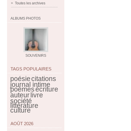
Toutes les archives
ALBUMS PHOTOS
SOUVENIRS
TAGS POPULAIRES
poésie
citations
journal intime
poèmes
écriture
auteur
livre
société
littérature
culture
AOÛT 2026