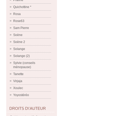
Praline
Quichottine *
Rosa
Rose63
Sam Pierre
Soène
Soène 2
Solange
Solange (2)
Sylvie (conseils
ménopause)
Tanette
Virjaja
Xoulec
Yoyostéréo
DROITS D\'AUTEUR