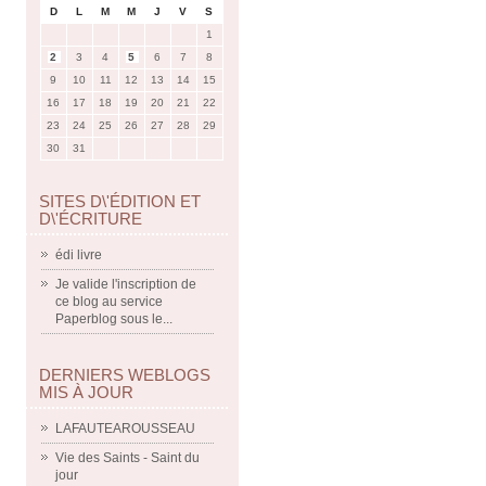
D
L
M
M
J
V
S
1
2
3
4
5
6
7
8
9
10
11
12
13
14
15
16
17
18
19
20
21
22
23
24
25
26
27
28
29
30
31
SITES D\'ÉDITION ET
D\'ÉCRITURE
édi livre
Je valide l'inscription de
ce blog au service
Paperblog sous le...
DERNIERS WEBLOGS
MIS À JOUR
LAFAUTEAROUSSEAU
Vie des Saints - Saint du
jour