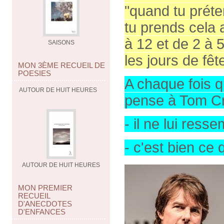
"quand tu préte
tu prends cela 
à 12 et de 2 à 
SAISONS
les jours de fêt
MON 3ÈME RECUEIL DE
POESIES
A chaque fois q
AUTOUR DE HUIT HEURES
pense à Tom Cr
- il ne lui ress
- c'est bien ce 
AUTOUR DE HUIT HEURES
MON PREMIER
RECUEIL
D'ANECDOTES
D'ENFANCES