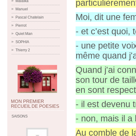
particulièremen
Malaïka
Manuel
Moi, dit une fe
Pascal Chatelain
Pierrot
- et c'est quoi, 
Quiet Man
SOPHIA
- une petite voix
Thierry 2
même quand j'ai
Quand j'ai con
son tour de tail
en sont respect
MON PREMIER
- il est devenu t
RECUEIL DE POESIES
- non, mais il 
SAISONS
Au comble de la