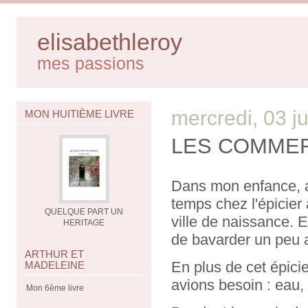
elisabethleroy
mes passions
mercredi, 03 j
MON HUITIÈME LIVRE
LES COMME
Dans mon enfance, a
temps chez l'épicier
QUELQUE PART UN
ville de naissance. E
HERITAGE
de bavarder un peu av
ARTHUR ET
En plus de cet épicie
MADELEINE
avions besoin : eau, b
Mon 6ème livre