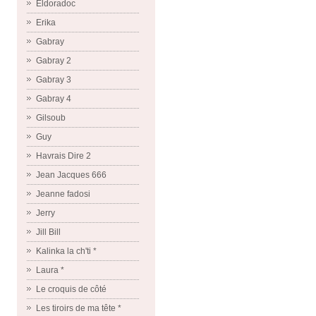
Eldoradoc
Erika
Gabray
Gabray 2
Gabray 3
Gabray 4
Gilsoub
Guy
Havrais Dire 2
Jean Jacques 666
Jeanne fadosi
Jerry
Jill Bill
Kalinka la ch'ti *
Laura *
Le croquis de côté
Les tiroirs de ma tête *