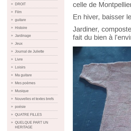
celle de Montpellie
DROIT
Film
En hiver, baisser 
guitare
Jardiner, composter,
Histoire
fait du bien à l'en
Jardinage
Jeux
Journal de Juliette
Livre
Loisirs
Ma guitare
Mes poèmes
Musique
Nouvelles et textes brefs
poésie
QUATRE FILLES
QUELQUE PART UN
HERITAGE