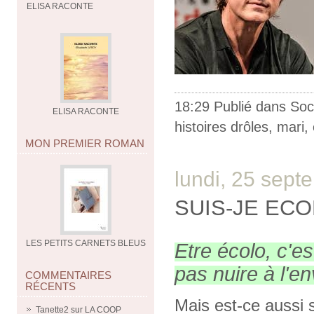
ELISA RACONTE
18:29 Publié dans
Soc
ELISA RACONTE
histoires drôles
,
mari
,
MON PREMIER ROMAN
lundi, 25 sep
SUIS-JE ECO
LES PETITS CARNETS BLEUS
Etre écolo, c'es
pas nuire à l'e
COMMENTAIRES
RÉCENTS
Mais est-ce aussi s
Tanette2
sur
LA COOP