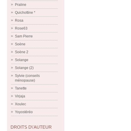
Praline
Quichottine *
Rosa
Rose63
Sam Pierre
Soène
Soène 2
Solange
Solange (2)
Sylvie (conseils
ménopause)
Tanette
Virjaja
Xoulec
Yoyostéréo
DROITS D\'AUTEUR