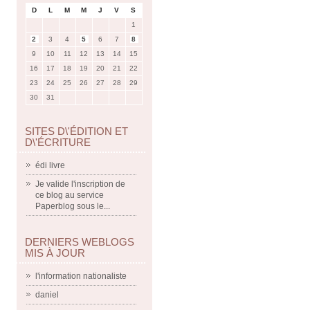
D
L
M
M
J
V
S
1
2
3
4
5
6
7
8
9
10
11
12
13
14
15
16
17
18
19
20
21
22
23
24
25
26
27
28
29
30
31
SITES D\'ÉDITION ET
D\'ÉCRITURE
édi livre
Je valide l'inscription de
ce blog au service
Paperblog sous le...
DERNIERS WEBLOGS
MIS À JOUR
l'information nationaliste
daniel