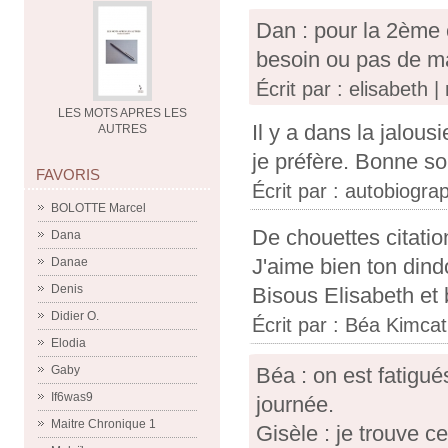
Dan : pour la 2ème c
besoin ou pas de ma
Écrit par : elisabeth |
LES MOTS APRES LES
Il y a dans la jalou
AUTRES
je préfère. Bonne so
FAVORIS
Écrit par :
autobiograp
BOLOTTE Marcel
De chouettes citatio
Dana
J'aime bien ton dind
Danae
Denis
Bisous Elisabeth et
Didier O.
Écrit par :
Béa Kimcat
Elodia
Gaby
Béa : on est fatigu
If6was9
journée.
Maitre Chronique 1
Gisèle : je trouve c