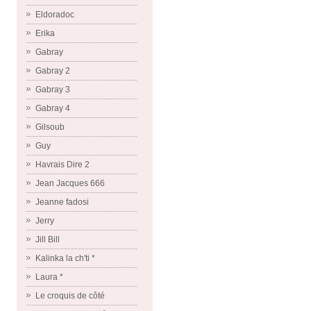
Eldoradoc
Erika
Gabray
Gabray 2
Gabray 3
Gabray 4
Gilsoub
Guy
Havrais Dire 2
Jean Jacques 666
Jeanne fadosi
Jerry
Jill Bill
Kalinka la ch'ti *
Laura *
Le croquis de côté