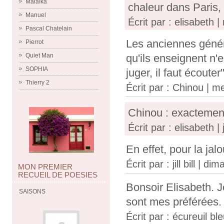
Malaïka
chaleur dans Paris,
Manuel
Écrit par : elisabeth |
Pascal Chatelain
Les anciennes généra
Pierrot
Quiet Man
qu'ils enseignent n'
SOPHIA
juger, il faut écoute
Thierry 2
Écrit par :
Chinou
| me
Chinou : exactement
Écrit par : elisabeth | 
En effet, pour la jalo
Écrit par :
jill bill
| dima
MON PREMIER
RECUEIL DE POESIES
Bonsoir Elisabeth. J
SAISONS
sont mes préférées.
Écrit par :
écureuil bl