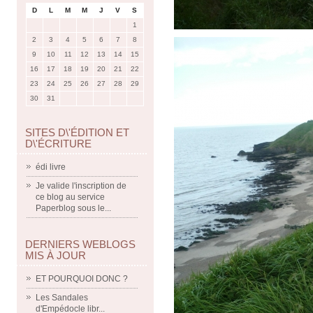
D
L
M
M
J
V
S
1
2
3
4
5
6
7
8
9
10
11
12
13
14
15
16
17
18
19
20
21
22
23
24
25
26
27
28
29
30
31
SITES D\'ÉDITION ET
D\'ÉCRITURE
édi livre
Je valide l'inscription de
ce blog au service
Paperblog sous le...
DERNIERS WEBLOGS
MIS À JOUR
ET POURQUOI DONC ?
Les Sandales
d'Empédocle libr...