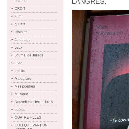
LANGRES.
enfants
DROIT
Film
guitare
Histoire
Jardinage
Jeux
Journal de Juliette
Livre
Loisirs
Ma guitare
Mes poèmes
Musique
Nouvelles et textes brefs
poésie
QUATRE FILLES
QUELQUE PART UN