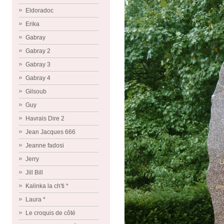
Eldoradoc
Erika
Gabray
Gabray 2
Gabray 3
Gabray 4
Gilsoub
Guy
Havrais Dire 2
Jean Jacques 666
Jeanne fadosi
Jerry
Jill Bill
Kalinka la ch'ti *
Laura *
Le croquis de côté