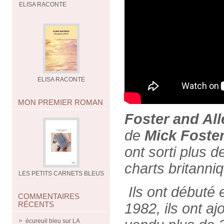
ELISA RACONTE
ELISA RACONTE
MON PREMIER ROMAN
Foster and All
de
Mick Foste
ont sorti plus 
charts britanni
LES PETITS CARNETS BLEUS
Ils ont débuté
COMMENTAIRES
RÉCENTS
1982, ils ont aj
écureuil bleu
sur
LA