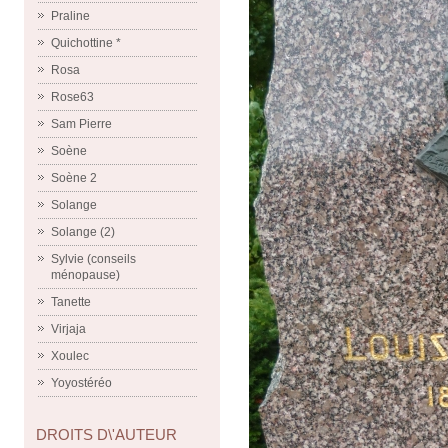
Praline
Quichottine *
Rosa
Rose63
Sam Pierre
Soène
Soène 2
Solange
Solange (2)
Sylvie (conseils
ménopause)
Tanette
Virjaja
Xoulec
Yoyostéréo
DROITS D\'AUTEUR