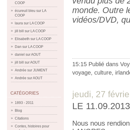
vendu plus de 2
COOP
monde. Outre leu
écureuil bleu
sur
LA
COOP
vidéos/DVD, qui
laura
sur
LA COOP
jill bill
sur
LA COOP
Elisabeth
sur
LA COOP
Dan
sur
LA COOP
daniel
sur
AOUT
jill bill
sur
AOUT
15:15 Publié dans
Voy
Andrée
sur
JUMENT
voyage
,
culture
,
irland
Andrée
sur
AOUT
jeudi, 27 févri
CATÉGORIES
1893 - 2011
LE 11.09.20
Blog
Citations
Nous nous rendions
Contes, histoires pour