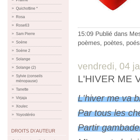
Praline
Quichottine *
Rosa
Rose63
15:09 Publié dans
Me
Sam Pierre
poèmes
,
poètes
,
poés
Soène
Soène 2
Solange
vendredi, 04 j
Solange (2)
L'HIVER ME 
Sylvie (conseils
ménopause)
Tanette
L'hiver me va b
Virjaja
Xoulec
Par tous les c
Yoyostéréo
Partir gambade
DROITS D\'AUTEUR