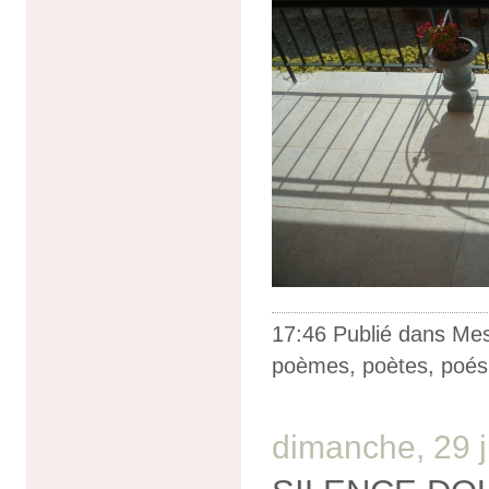
17:46 Publié dans
Me
poèmes
,
poètes
,
poés
dimanche, 29 j