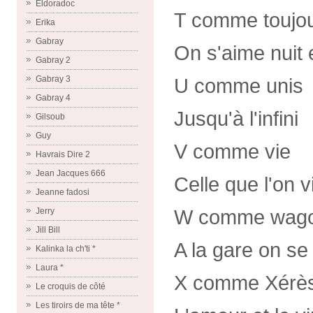
Eldoradoc
T comme toujo
Erika
Gabray
On s'aime nuit e
Gabray 2
Gabray 3
U comme unis
Gabray 4
Jusqu'à l'infini
Gilsoub
Guy
V comme vie
Havrais Dire 2
Jean Jacques 666
Celle que l'on vi
Jeanne fadosi
W comme wag
Jerry
Jill Bill
A la gare on se
Kalinka la ch'ti *
Laura *
X comme Xérè
Le croquis de côté
Les tiroirs de ma tête *