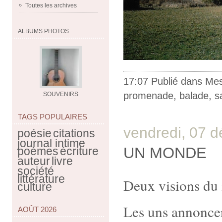
Toutes les archives
ALBUMS PHOTOS
17:07 Publié dans
Me
promenade
,
balade
,
s
SOUVENIRS
TAGS POPULAIRES
vendredi, 07 
poésie
citations
journal intime
UN MONDE
poèmes
écriture
auteur
livre
société
littérature
Deux visions du
culture
Les uns annoncen
AOÛT 2026