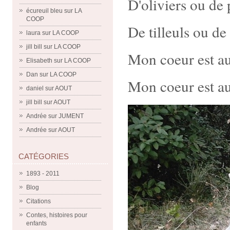
D'oliviers ou de 
écureuil bleu
sur
LA
COOP
De tilleuls ou d
laura
sur
LA COOP
jill bill
sur
LA COOP
Mon coeur est a
Elisabeth
sur
LA COOP
Dan
sur
LA COOP
Mon coeur est au
daniel
sur
AOUT
jill bill
sur
AOUT
Andrée
sur
JUMENT
Andrée
sur
AOUT
CATÉGORIES
1893 - 2011
Blog
Citations
Contes, histoires pour
enfants