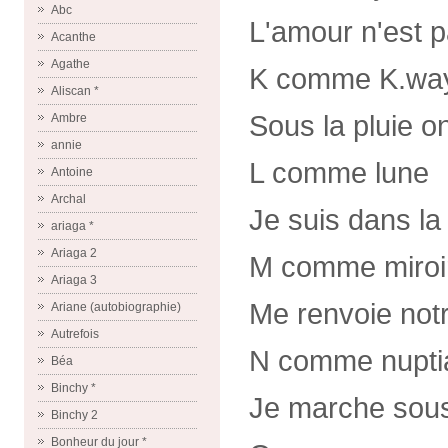
Abc
L'amour n'est p
Acanthe
Agathe
K comme K.wa
Aliscan *
Sous la pluie o
Ambre
annie
L comme lune
Antoine
Archal
Je suis dans la
ariaga *
Ariaga 2
M comme miroi
Ariaga 3
Me renvoie notr
Ariane (autobiographie)
Autrefois
N comme nupti
Béa
Binchy *
Je marche sous 
Binchy 2
Bonheur du jour *