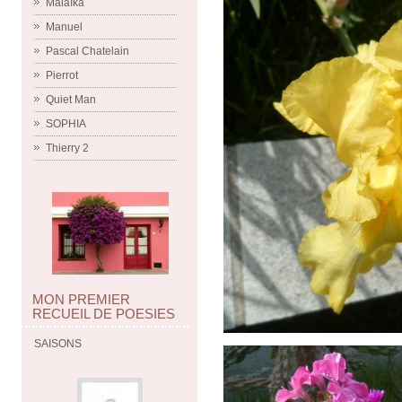
Malaïka
Manuel
Pascal Chatelain
Pierrot
Quiet Man
SOPHIA
Thierry 2
MON PREMIER
RECUEIL DE POESIES
SAISONS