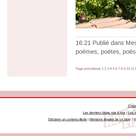
16:21 Publié dans
Me
poèmes
,
poètes
,
poés
Page précédente
1
2
3
4
5
6
7
8
9
10
11
Créer
Les derniers blogs mis à jour
|
Les d
Déclarer un contenu illicite
|
Mentions légales de ce blog
|
H