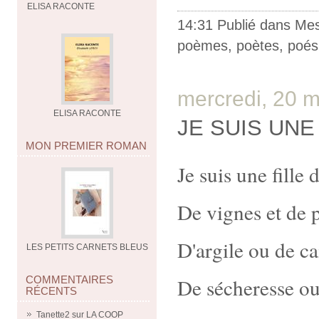
ELISA RACONTE
14:31 Publié dans
Me
poèmes
,
poètes
,
poés
mercredi, 20 
ELISA RACONTE
JE SUIS UNE
MON PREMIER ROMAN
Je suis une fille d
De vignes et de p
D'argile ou de ca
LES PETITS CARNETS BLEUS
COMMENTAIRES
De sécheresse o
RÉCENTS
Tanette2
sur
LA COOP