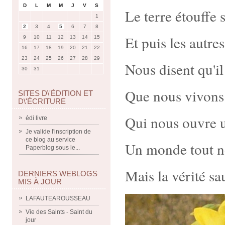
D
L
M
M
J
V
S
Le terre étouffe 
1
2
3
4
5
6
7
8
Et puis les autre
9
10
11
12
13
14
15
16
17
18
19
20
21
22
23
24
25
26
27
28
29
Nous disent qu'il
30
31
Que nous vivons
SITES D\'ÉDITION ET
D\'ÉCRITURE
Qui nous ouvre
édi livre
Je valide l'inscription de
ce blog au service
Un monde tout n
Paperblog sous le...
Mais la vérité sa
DERNIERS WEBLOGS
MIS À JOUR
LAFAUTEAROUSSEAU
Vie des Saints - Saint du
jour