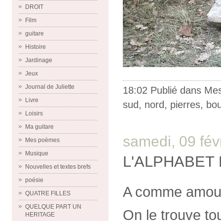
DROIT
Film
guitare
Histoire
Jardinage
Jeux
Journal de Juliette
18:02 Publié dans
Me
Livre
sud
,
nord
,
pierres
,
bo
Loisirs
Ma guitare
samedi, 09 fév
Mes poèmes
Musique
L'ALPHABET
Nouvelles et textes brefs
poésie
A comme amou
QUATRE FILLES
QUELQUE PART UN
On le trouve to
HERITAGE