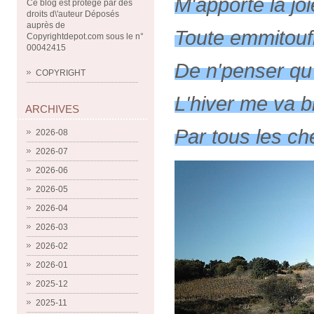
M'apporte la joi
Ce blog est protégé par des
droits d\'auteur Déposés
auprès de
Toute emmitouf
Copyrightdepot.com sous le n°
00042415
De n'penser qu
COPYRIGHT
L'hiver me va b
ARCHIVES
Par tous les ch
2026-08
2026-07
2026-06
2026-05
2026-04
2026-03
2026-02
2026-01
2025-12
2025-11