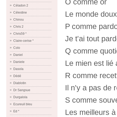
O comme or
Céladon 2
Le monde doux
Célestine
Chinou
P comme pard
Chris 2
Chris59 *
Je t'ai tout par
Claire-cerise *
Colo
Q comme quoti
Daniel
Le mien est lié 
Daniele
Dasola
R comme recet
Dédé
Diablotin
Il n'y a pas de 
Dr Sangsue
Durgalola
S comme souve
Ecureuil bleu
Les meilleurs à 
Ed *