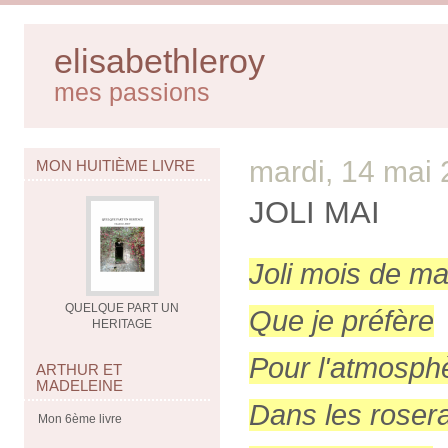
elisabethleroy
mes passions
mardi, 14 mai
MON HUITIÈME LIVRE
JOLI MAI
Joli mois de ma
QUELQUE PART UN
Que je préfère
HERITAGE
Pour l'atmosph
ARTHUR ET
MADELEINE
Dans les roser
Mon 6ème livre