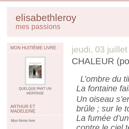
elisabethleroy
mes passions
jeudi, 03 juille
MON HUITIÈME LIVRE
CHALEUR (poè
L’ombre du ti
La fontaine fa
QUELQUE PART UN
HERITAGE
Un oiseau s’en
ARTHUR ET
brûle ; sur le 
MADELEINE
La fumée d’un
Mon 6ème livre
contre le ciel 