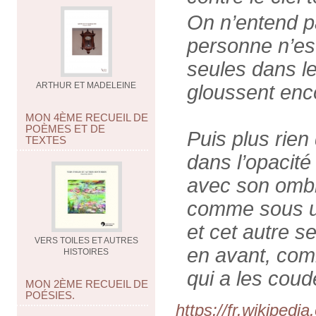
On n’entend p
personne n’est
seules dans le
ARTHUR ET MADELEINE
gloussent enc
MON 4ÈME RECUEIL DE
POÈMES ET DE
Puis plus rien
TEXTES
dans l’opacit
avec son ombr
comme sous un
et cet autre se
VERS TOILES ET AUTRES
en avant, co
HISTOIRES
qui a les coude
MON 2ÈME RECUEIL DE
POÉSIES.
https://fr.wikiped