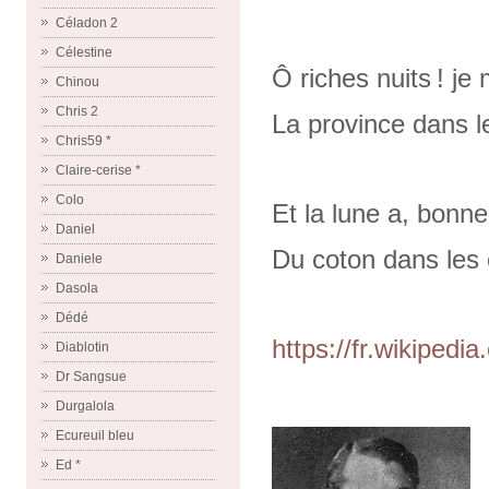
Céladon 2
Célestine
Ô riches nuits ! je
Chinou
Chris 2
La province dans l
Chris59 *
Claire-cerise *
Colo
Et la lune a, bonne 
Daniel
Du coton dans les o
Daniele
Dasola
Dédé
https://fr.wikipedi
Diablotin
Dr Sangsue
Durgalola
Ecureuil bleu
Ed *