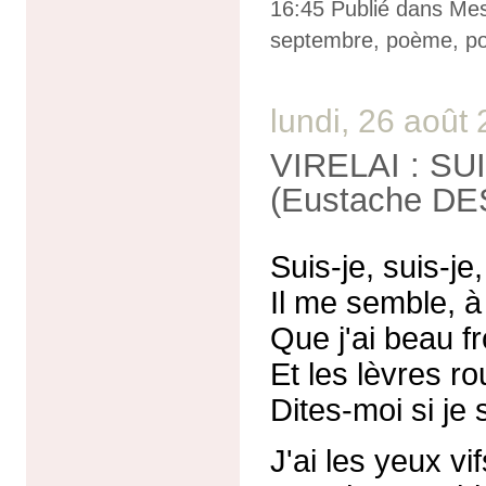
16:45 Publié dans
Me
septembre
,
poème
,
p
lundi, 26 août
VIRELAI : SU
(Eustache D
Suis-je, suis-je,
Il me semble, à
Que j'ai beau f
Et les lèvres ro
Dites-moi si je 
J'ai les yeux vif