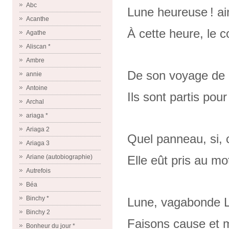
Abc
Lune heureuse ! ain
Acanthe
À cette heure, le c
Agathe
Aliscan *
Ambre
De son voyage de 
annie
Antoine
Ils sont partis pour
Archal
ariaga *
Ariaga 2
Quel panneau, si, c
Ariaga 3
Elle eût pris au mo
Ariane (autobiographie)
Autrefois
Béa
Binchy *
Lune, vagabonde 
Binchy 2
Faisons cause et
Bonheur du jour *