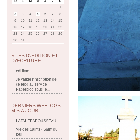
D
L
M
M
J
V
S
1
2
3
4
5
6
7
8
9
10
11
12
13
14
15
16
17
18
19
20
21
22
23
24
25
26
27
28
29
30
31
SITES D\'ÉDITION ET
D\'ÉCRITURE
édi livre
Je valide l'inscription de
ce blog au service
Paperblog sous le...
DERNIERS WEBLOGS
MIS À JOUR
LAFAUTEAROUSSEAU
Vie des Saints - Saint du
jour