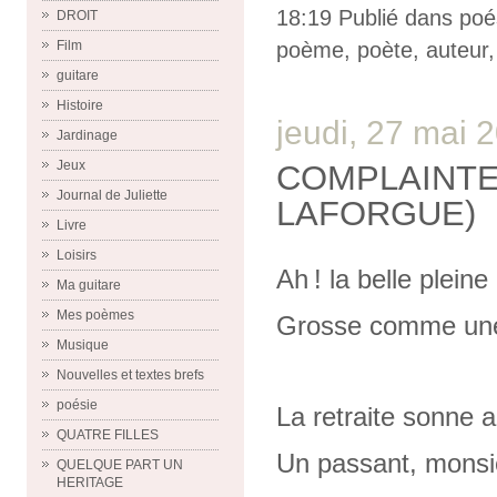
18:19 Publié dans
poé
DROIT
poème
,
poète
,
auteur
Film
guitare
Histoire
jeudi, 27 mai 
Jardinage
Jeux
COMPLAINTE 
Journal de Juliette
LAFORGUE)
Livre
Loisirs
Ah ! la belle pleine
Ma guitare
Mes poèmes
Grosse comme une 
Musique
Nouvelles et textes brefs
poésie
La retraite sonne a
QUATRE FILLES
Un passant, monsie
QUELQUE PART UN
HERITAGE