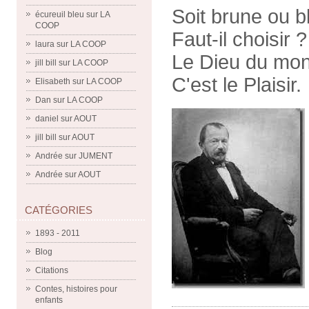
Soit brune ou b
écureuil bleu
sur
LA
COOP
Faut-il choisir ?
laura
sur
LA COOP
Le Dieu du mo
jill bill
sur
LA COOP
C'est le Plaisir.
Elisabeth
sur
LA COOP
Dan
sur
LA COOP
daniel
sur
AOUT
jill bill
sur
AOUT
Andrée
sur
JUMENT
Andrée
sur
AOUT
CATÉGORIES
1893 - 2011
Blog
Citations
Contes, histoires pour
enfants