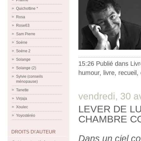
Praline
Quichottine *
Rosa
Rose63
Sam Pierre
Soène
Soène 2
Solange
15:26 Publié dans
Liv
Solange (2)
humour
,
livre
,
recueil
,
Sylvie (conseils
ménopause)
Tanette
vendredi, 30 a
Virjaja
LEVER DE LUN
Xoulec
Yoyostéréo
CHAMBRE C
DROITS D\'AUTEUR
Dans un ciel co