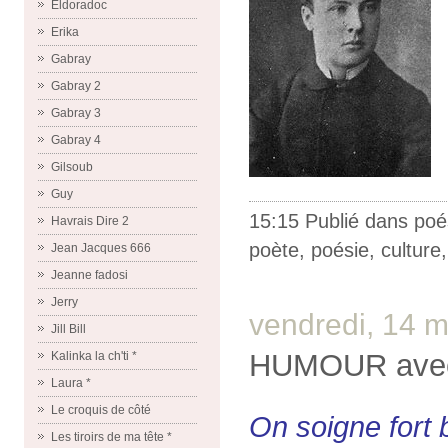
Eldoradoc
Erika
Gabray
Gabray 2
Gabray 3
Gabray 4
Gilsoub
Guy
15:15 Publié dans
poé
Havrais Dire 2
poète
,
poésie
,
culture
Jean Jacques 666
Jeanne fadosi
Jerry
vendredi, 14 
Jill Bill
HUMOUR ave
Kalinka la ch'ti *
Laura *
Le croquis de côté
On soigne fort 
Les tiroirs de ma tête *