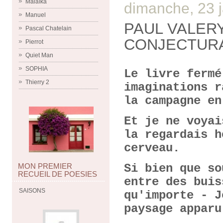
Malaïka
dimanche, 23 
Manuel
PAUL VALERY
Pascal Chatelain
CONJECTUR
Pierrot
Quiet Man
SOPHIA
Le livre fermé
Thierry 2
imaginations r
la campagne e
Et je ne voyai
la regardais h
cerveau.
Si bien que so
MON PREMIER
RECUEIL DE POESIES
entre des buis
SAISONS
qu'importe - J
paysage apparu