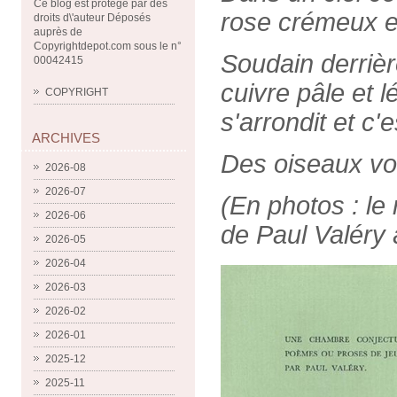
Ce blog est protégé par des
rose crémeux et
droits d\'auteur Déposés
auprès de
Copyrightdepot.com sous le n°
Soudain derrièr
00042415
cuivre pâle et l
COPYRIGHT
s'arrondit et c'
ARCHIVES
Des oiseaux vol
2026-08
2026-07
(En photos : le 
2026-06
de Paul Valéry
2026-05
2026-04
2026-03
2026-02
2026-01
2025-12
2025-11