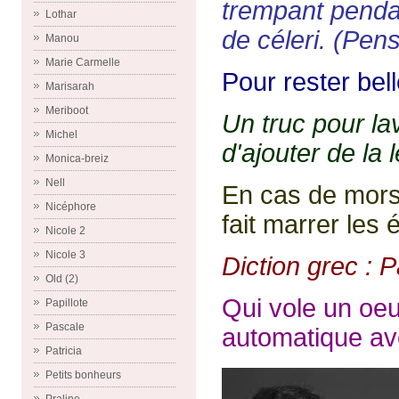
trempant penda
Lothar
de céleri. (Pens
Manou
Marie Carmelle
Pour rester bel
Marisarah
Meriboot
Un truc pour lave
Michel
d'ajouter de la l
Monica-breiz
Nell
En cas de mors
Nicéphore
fait marrer les 
Nicole 2
Nicole 3
Diction grec :
Old (2)
Qui vole un oe
Papillote
Pascale
automatique av
Patricia
Petits bonheurs