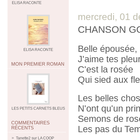
ELISA RACONTE
mercredi, 01 
CHANSON GOT
Belle épousée,
ELISA RACONTE
J'aime tes pleur
MON PREMIER ROMAN
C'est la rosée
Qui sied aux fle
Les belles cho
N'ont qu'un pri
LES PETITS CARNETS BLEUS
Semons de ros
COMMENTAIRES
Les pas du Tem
RÉCENTS
Tanette2
sur
LA COOP