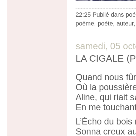
22:25 Publié dans
poé
poème
,
poète
,
auteur
samedi, 05 oc
LA CIGALE (P
Quand nous fû
Où la poussière
Aline, qui riait
En me touchant 
L’Écho du bois r
Sonna creux au