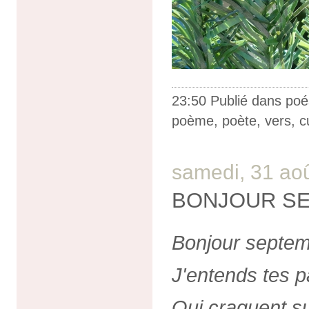
23:50 Publié dans
poé
poème
,
poète
,
vers
,
c
samedi, 31 ao
BONJOUR S
Bonjour septe
J'entends tes 
Qui craquent su