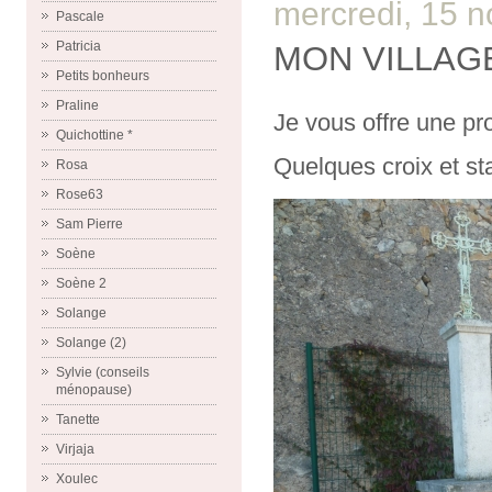
mercredi, 15 
Pascale
Patricia
MON VILLAG
Petits bonheurs
Praline
Je vous offre une pr
Quichottine *
Quelques croix et st
Rosa
Rose63
Sam Pierre
Soène
Soène 2
Solange
Solange (2)
Sylvie (conseils
ménopause)
Tanette
Virjaja
Xoulec