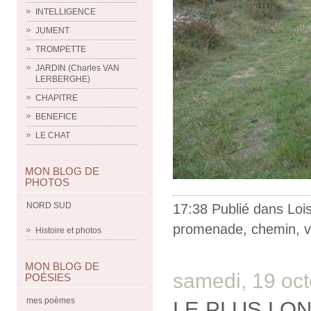
INTELLIGENCE
JUMENT
TROMPETTE
JARDIN (Charles VAN
LERBERGHE)
CHAPITRE
BENEFICE
LE CHAT
MON BLOG DE
PHOTOS
NORD SUD
17:38 Publié dans
Lois
promenade
,
chemin
,
v
Histoire et photos
MON BLOG DE
samedi, 19 oc
POÉSIES
mes poèmes
LE PLUS LO