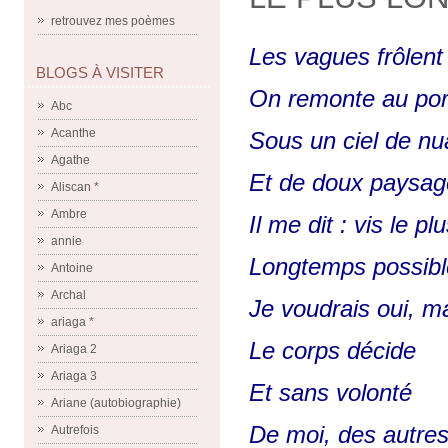
retrouvez mes poèmes
Les vagues frôlent 
BLOGS À VISITER
On remonte au por
Abc
Acanthe
Sous un ciel de n
Agathe
Et de doux paysag
Aliscan *
Ambre
Il me dit : vis le pl
annie
Longtemps possibl
Antoine
Archal
Je voudrais oui, m
ariaga *
Le corps décide
Ariaga 2
Ariaga 3
Et sans volonté
Ariane (autobiographie)
De moi, des autre
Autrefois