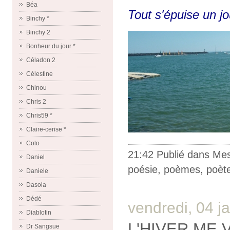
Béa
Tout s'épuise un jo
Binchy *
Binchy 2
Bonheur du jour *
Céladon 2
Célestine
Chinou
Chris 2
Chris59 *
Claire-cerise *
Colo
21:42 Publié dans
Me
Daniel
poésie
,
poèmes
,
poèt
Daniele
Dasola
Dédé
vendredi, 04 j
Diablotin
L'HIVER ME 
Dr Sangsue