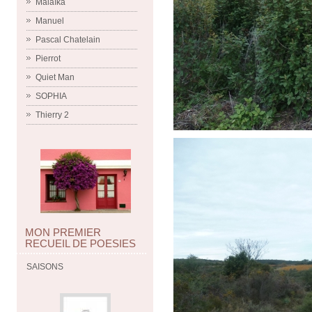
Malaïka
Manuel
Pascal Chatelain
Pierrot
Quiet Man
SOPHIA
Thierry 2
MON PREMIER
RECUEIL DE POESIES
SAISONS