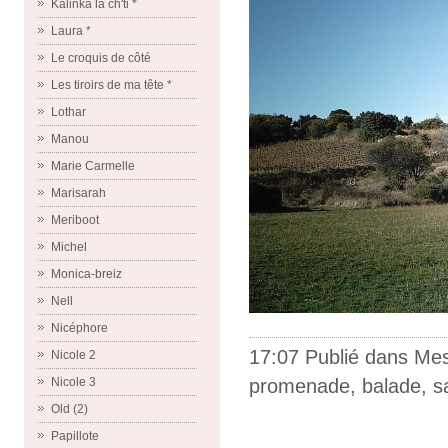
Kalinka la ch'ti *
Laura *
Le croquis de côté
Les tiroirs de ma tête *
Lothar
Manou
Marie Carmelle
Marisarah
Meriboot
Michel
Monica-breiz
Nell
Nicéphore
17:07 Publié dans
Me
Nicole 2
promenade
,
balade
,
s
Nicole 3
Old (2)
Papillote