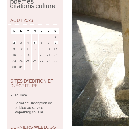
poèmes
citations
culture
AOÛT 2026
D
L
M
M
J
V
S
1
2
3
4
5
6
7
8
9
10
11
12
13
14
15
16
17
18
19
20
21
22
23
24
25
26
27
28
29
30
31
SITES D\'ÉDITION ET
D\'ÉCRITURE
édi livre
Je valide l'inscription de
ce blog au service
Paperblog sous le...
DERNIERS WEBLOGS