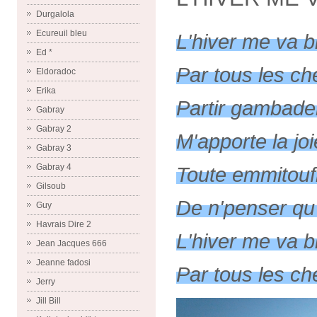
Durgalola
Ecureuil bleu
L'hiver me va b
Ed *
Par tous les c
Eldoradoc
Erika
Partir gambade
Gabray
Gabray 2
M'apporte la joi
Gabray 3
Gabray 4
Toute emmitouf
Gilsoub
De n'penser qu
Guy
Havrais Dire 2
L'hiver me va b
Jean Jacques 666
Jeanne fadosi
Par tous les ch
Jerry
Jill Bill