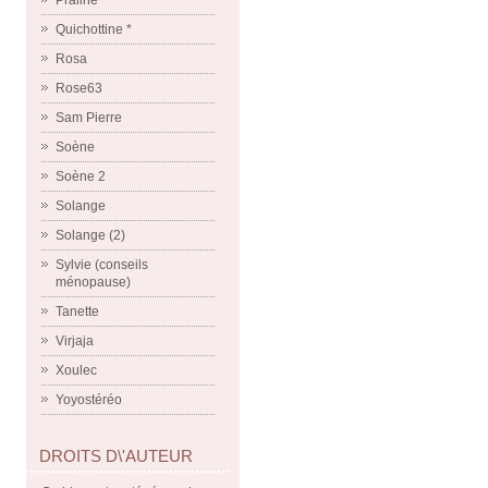
Praline
Quichottine *
Rosa
Rose63
Sam Pierre
Soène
Soène 2
Solange
Solange (2)
Sylvie (conseils
ménopause)
Tanette
Virjaja
Xoulec
Yoyostéréo
DROITS D\'AUTEUR