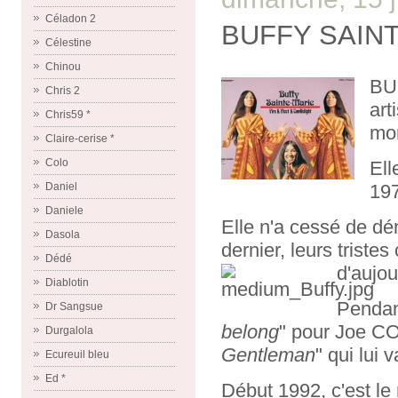
Céladon 2
BUFFY SAIN
Célestine
Chinou
BUF
Chris 2
art
Chris59 *
mon
Claire-cerise *
Colo
Ell
19
Daniel
Daniele
Elle n'a cessé de dé
Dasola
dernier, leurs triste
Dédé
d'aujou
Diablotin
Pendan
Dr Sangsue
belong
" pour Joe C
Durgalola
Gentleman
" qui lui 
Ecureuil bleu
Ed *
Début 1992, c'est le 