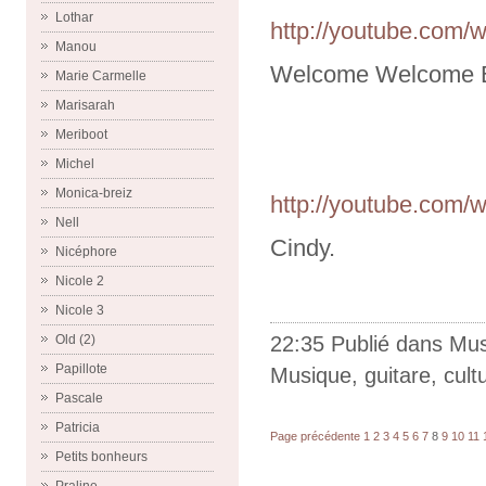
Lothar
http://youtube.com
Manou
Welcome Welcome E
Marie Carmelle
Marisarah
Meriboot
Michel
Monica-breiz
http://youtube.com
Nell
Cindy.
Nicéphore
Nicole 2
Nicole 3
22:35 Publié dans
Mus
Old (2)
Papillote
Musique
,
guitare
,
cult
Pascale
Patricia
Page précédente
1
2
3
4
5
6
7
8
9
10
11
Petits bonheurs