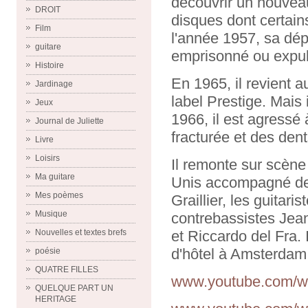
découvrir un nouveau
DROIT
disques dont certain
Film
l'année 1957, sa dépe
guitare
emprisonné ou expuls
Histoire
En 1965, il revient a
Jardinage
label Prestige. Mais 
Jeux
1966, il est agressé
Journal de Juliette
fracturée et des dent
Livre
Loisirs
Il remonte sur scène
Ma guitare
Unis accompagné des
Mes poèmes
Graillier, les guitar
Musique
contrebassistes Jea
et Riccardo del Fra.
Nouvelles et textes brefs
d'hôtel à Amsterdam
poésie
QUATRE FILLES
www.youtube.com/w
QUELQUE PART UN
HERITAGE