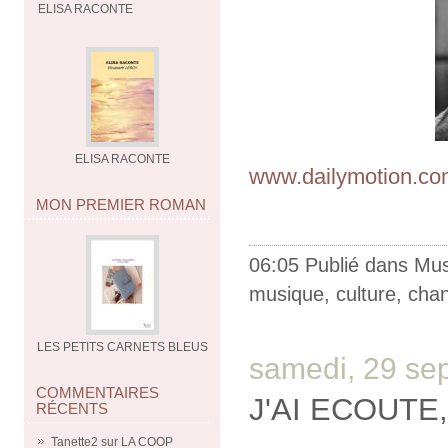
ELISA RACONTE
ELISA RACONTE
www.dailymotion.com
MON PREMIER ROMAN
06:05 Publié dans
Mus
musique
,
culture
,
cha
LES PETITS CARNETS BLEUS
samedi, 29 se
COMMENTAIRES
J'AI ECOUTE,
RÉCENTS
Tanette2
sur
LA COOP