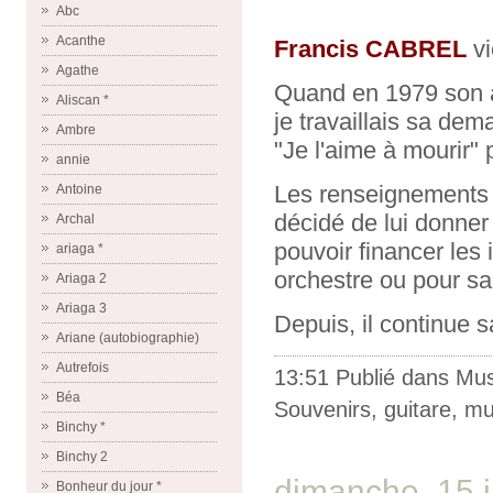
Abc
Acanthe
Francis CABREL
vi
Agathe
Quand en 1979 son as
Aliscan *
je travaillais sa dem
Ambre
"Je l'aime à mourir"
annie
Les renseignements pr
Antoine
décidé de lui donner 
Archal
pouvoir financer les
ariaga *
orchestre ou pour sa
Ariaga 2
Ariaga 3
Depuis, il continue s
Ariane (autobiographie)
Autrefois
13:51 Publié dans
Mus
Béa
Souvenirs
,
guitare
,
mu
Binchy *
Binchy 2
dimanche, 15 j
Bonheur du jour *