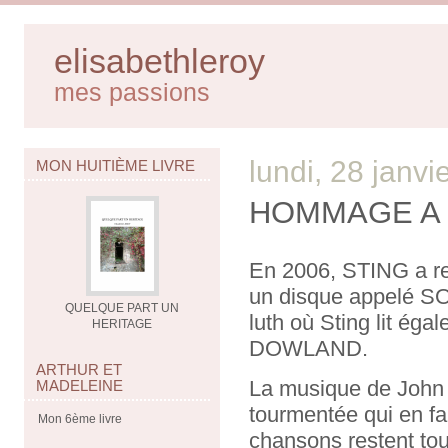
elisabethleroy
mes passions
lundi, 28 janvi
MON HUITIÈME LIVRE
HOMMAGE A
En 2006, STING a 
un disque appelé 
QUELQUE PART UN
luth où Sting lit éga
HERITAGE
DOWLAND.
ARTHUR ET
La musique de John 
MADELEINE
tourmentée qui en fa
Mon 6ème livre
chansons restent touj