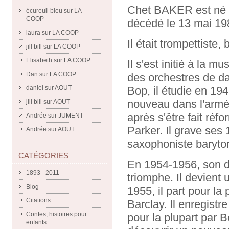
Chet BAKER est né l
écureuil bleu
sur
LA
COOP
décédé le 13 mai 
laura
sur
LA COOP
Il était trompettiste,
jill bill
sur
LA COOP
Elisabeth
sur
LA COOP
Il s'est initié à la 
Dan
sur
LA COOP
des orchestres de da
Bop, il étudie en 194
daniel
sur
AOUT
nouveau dans l'armé
jill bill
sur
AOUT
après s'être fait réf
Andrée
sur
JUMENT
Parker. Il grave ses 
Andrée
sur
AOUT
saxophoniste baryton
CATÉGORIES
En 1954-1956, son 
1893 - 2011
triomphe. Il devient 
Blog
1955, il part pour la
Citations
Barclay. Il enregis
Contes, histoires pour
pour la plupart par B
enfants