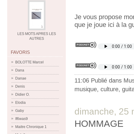
Je vous propose mo
que je joue ici à la g
LES MOTS APRES LES
AUTRES
FAVORIS
BOLOTTE Marcel
Dana
Danae
11:06 Publié dans
Mus
Denis
musique
,
culture
,
guit
Didier O.
Elodia
dimanche, 25
Gaby
If6was9
HOMMAGE
Maitre Chronique 1