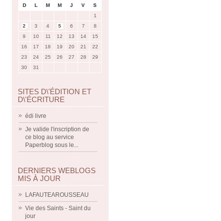
D
L
M
M
J
V
S
1
2
3
4
5
6
7
8
9
10
11
12
13
14
15
16
17
18
19
20
21
22
23
24
25
26
27
28
29
30
31
SITES D\'ÉDITION ET
D\'ÉCRITURE
édi livre
Je valide l'inscription de
ce blog au service
Paperblog sous le...
DERNIERS WEBLOGS
MIS À JOUR
LAFAUTEAROUSSEAU
Vie des Saints - Saint du
jour