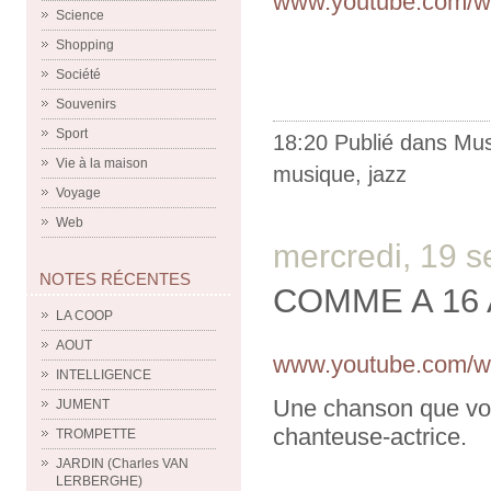
www.youtube.com/w
Science
Shopping
Société
Souvenirs
Sport
18:20 Publié dans
Mus
Vie à la maison
musique
,
jazz
Voyage
Web
mercredi, 19 
NOTES RÉCENTES
COMME A 16
LA COOP
AOUT
www.youtube.com/w
INTELLIGENCE
Une chanson que vou
JUMENT
chanteuse-actrice.
TROMPETTE
JARDIN (Charles VAN
LERBERGHE)