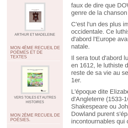
faux de dire que DO
genre de la chanson
C'est l'un des plus
occidentale. Ce luth
ARTHUR ET MADELEINE
d'abord l'Europe avan
natale.
MON 4ÈME RECUEIL DE
POÈMES ET DE
TEXTES
Il sera tout d'abord 
en 1612, le luthiste d
reste de sa vie au s
1er.
L'époque dite Eliza
VERS TOILES ET AUTRES
d'Angleterre (1533-16
HISTOIRES
Shakespeare ou John 
Dowland purent s'épa
MON 2ÈME RECUEIL DE
POÉSIES.
incontournables qui o