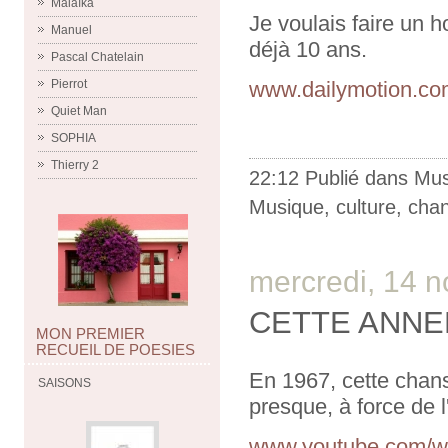
Malaïka
Je voulais faire un 
Manuel
déjà 10 ans.
Pascal Chatelain
Pierrot
www.dailymotion.com
Quiet Man
SOPHIA
Thierry 2
22:12 Publié dans
Mus
Musique
,
culture
,
cha
mercredi, 14 
CETTE ANNEE 
MON PREMIER
RECUEIL DE POESIES
En 1967, cette chans
SAISONS
presque, à force de l
www.youtube.com/