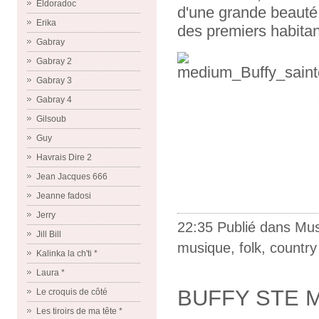
Eldoradoc
d'une grande beauté 
Erika
des premiers habitan
Gabray
Gabray 2
Gabray 3
Gabray 4
Gilsoub
Guy
Havrais Dire 2
Jean Jacques 666
Jeanne fadosi
Jerry
22:35 Publié dans
Mus
Jill Bill
musique
,
folk
,
country
Kalinka la ch'ti *
Laura *
BUFFY STE 
Le croquis de côté
Les tiroirs de ma tête *