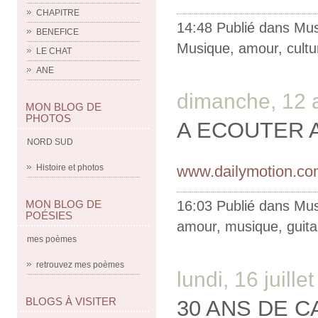
CHAPITRE
14:48 Publié dans
Mus
BENEFICE
Musique
,
amour
,
cultu
LE CHAT
ANE
dimanche, 12 
MON BLOG DE
PHOTOS
A ECOUTER 
NORD SUD
www.dailymotion.com
Histoire et photos
16:03 Publié dans
Mus
MON BLOG DE
POÉSIES
amour
,
musique
,
guita
mes poèmes
retrouvez mes poèmes
lundi, 16 juille
BLOGS À VISITER
30 ANS DE 