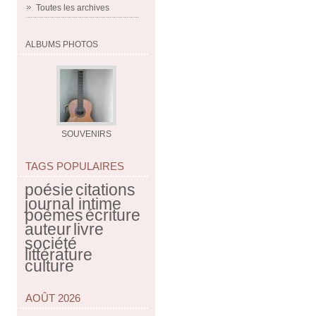
Toutes les archives
ALBUMS PHOTOS
SOUVENIRS
TAGS POPULAIRES
poésie
citations
journal intime
poèmes
écriture
auteur
livre
société
littérature
culture
AOÛT 2026