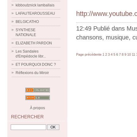
kibboutznick lamballais
http://www.youtub
LAFAUTEAROUSSEAU
BELGICATHO
12:49 Publié dans
Mus
SYNTHESE
NATIONALE
chansons
,
musique
,
c
ELIZABETH PARDON
Les Sandales
Page précédente
1
2
3
4
5
6
7
8
9
10
11
d'Empédocle libr...
ET POURQUOI DONC ?
Réflexions du Miroir
À propos
RECHERCHER