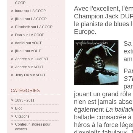
COOP
Avec l'excellent, l'
laura
sur
LA COOP
Champion Jack DUPR
jill bill
sur
LA COOP
le pianiste de blues
Elisabeth
sur
LA COOP
Europe.
Dan
sur
LA COOP
Sa 
daniel
sur
AOUT
ext
jill bill
sur
AOUT
ama
Andrée
sur
JUMENT
Andrée
sur
AOUT
Par
Jerry OX
sur
AOUT
ST
par
CATÉGORIES
jouant un grand rôle
n'en est jamais abse
1893 - 2011
également
La balla
Blog
ballade consacrée à 
Citations
héros à la force lég
Contes, histoires pour
enfants
d'exploits fabuleux.