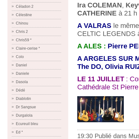
Ira COLEMAN
,
Key
Céladon 2
CATHERINE
à 21 h 
Célestine
Chinou
A VALRAS
le même 
Chris 2
CELTIC LEGENDS à 22
Chris59 *
A ALES :
Pierre P
Claire-cerise *
A ARGELES SUR M
Colo
The DO, Olivia R
Daniel
Daniele
LE 11 JUILLET
: Con
Dasola
Cathédrale St Pierr
Dédé
Diablotin
Dr Sangsue
Durgalola
Ecureuil bleu
Ed *
19:30 Publié dans
Mus