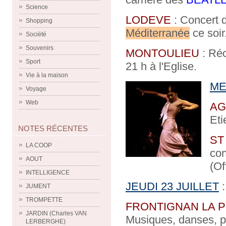
Science
LODEVE
: Concert 
Shopping
Méditerranée
ce soir
Société
Souvenirs
MONTOULIEU
: Réc
Sport
21 h à l'Eglise.
Vie à la maison
ME
Voyage
Web
AG
Eti
NOTES RÉCENTES
ST
LA COOP
con
AOUT
(Of
INTELLIGENCE
JEUDI 23 JUILLET
:
JUMENT
TROMPETTE
FRONTIGNAN LA 
JARDIN (Charles VAN
Musiques, danses, po
LERBERGHE)