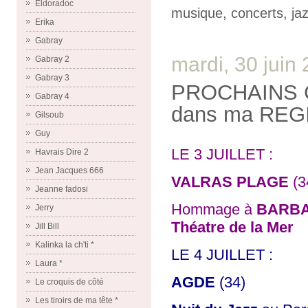
Eldoradoc
musique
,
concerts
,
ja
Erika
Gabray
mardi, 30 juin
Gabray 2
Gabray 3
PROCHAINS 
Gabray 4
dans ma REG
Gilsoub
Guy
LE 3 JUILLET :
Havrais Dire 2
Jean Jacques 666
VALRAS PLAGE
(3
Jeanne fadosi
Hommage à
BARB
Jerry
Théatre de la Mer
Jill Bill
Kalinka la ch'ti *
LE 4 JUILLET :
Laura *
AGDE
(34)
Le croquis de côté
Les tiroirs de ma tête *