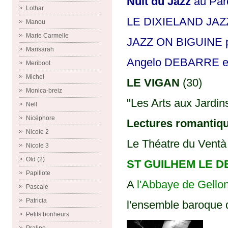
Nuit du Jazz
au Par
Lothar
LE DIXIELAND JAZZ
Manou
Marie Carmelle
JAZZ ON BIGUINE p
Marisarah
Angelo DEBARRE et 
Meriboot
Michel
LE VIGAN
(30)
Monica-breiz
"Les Arts aux Jardin
Nell
Nicéphore
Lectures romantiq
Nicole 2
Le Théatre du Ventà 
Nicole 3
Old (2)
ST GUILHEM LE D
Papillote
A
l'Abbaye de Gello
Pascale
Patricia
l'ensemble baroque
Petits bonheurs