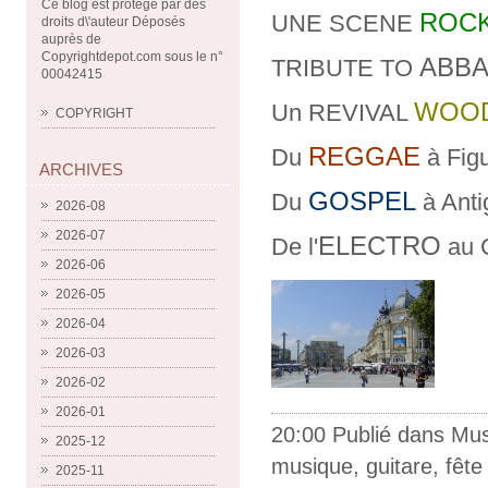
Ce blog est protégé par des
ROC
UNE SCENE
droits d\'auteur Déposés
auprès de
Copyrightdepot.com sous le n°
ABB
TRIBUTE TO
00042415
WOO
Un REVIVAL
COPYRIGHT
REGGAE
Du
à Figu
ARCHIVES
GOSPEL
Du
à Anti
2026-08
2026-07
ELECTRO
De l'
au 
2026-06
2026-05
2026-04
2026-03
2026-02
2026-01
20:00 Publié dans
Mus
2025-12
musique
,
guitare
,
fête
2025-11