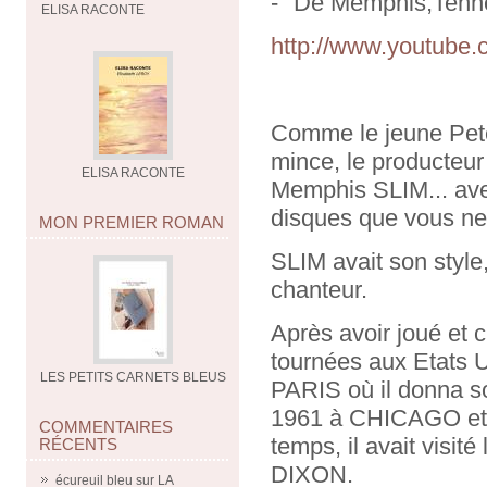
- "De Memphis,Tenne
ELISA RACONTE
http://www.youtub
Comme le jeune Peter
mince, le producteur 
ELISA RACONTE
Memphis SLIM... ave
disques que vous ne 
MON PREMIER ROMAN
SLIM avait son style
chanteur.
Après avoir joué et
tournées aux Etats
LES PETITS CARNETS BLEUS
PARIS où il donna so
1961 à CHICAGO et e
COMMENTAIRES
temps, il avait visité
RÉCENTS
DIXON.
écureuil bleu
sur
LA