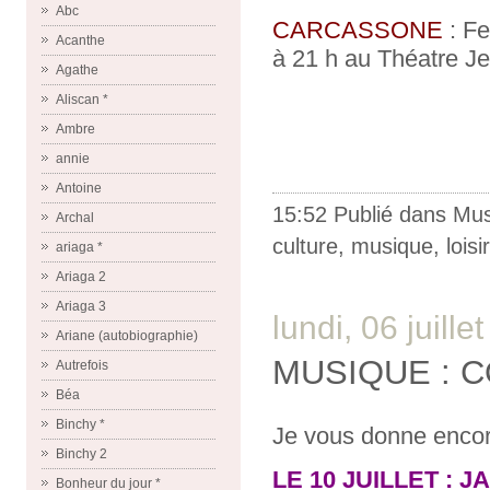
Abc
CARCASSONE
: Fe
Acanthe
à 21 h au Théatre 
Agathe
Aliscan *
Ambre
annie
Antoine
15:52 Publié dans
Mus
Archal
culture
,
musique
,
loisi
ariaga *
Ariaga 2
Ariaga 3
lundi, 06 juille
Ariane (autobiographie)
MUSIQUE : 
Autrefois
Béa
Binchy *
Je vous donne encor
Binchy 2
LE 10 JUILLET : J
Bonheur du jour *