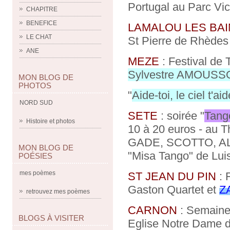
Portugal au Parc Vi
CHAPITRE
BENEFICE
LAMALOU LES BA
LE CHAT
St Pierre de Rhèdes -
ANE
MEZE
: Festival de 
Sylvestre AMOUS
MON BLOG DE
PHOTOS
"
Aide-toi, le ciel t
NORD SUD
SETE
: soirée "
Tang
Histoire et photos
10 à 20 euros - au T
GADE, SCOTTO, ALB
MON BLOG DE
"Misa Tango" de Lu
POÉSIES
mes poèmes
ST JEAN DU PIN
: 
Gaston Quartet et
Z
retrouvez mes poèmes
CARNON
: Semaine
BLOGS À VISITER
Eglise Notre Dame de