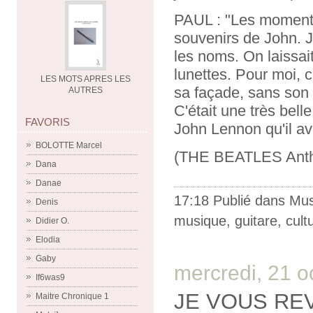
PAUL : "Les moments 
souvenirs de John. Je
les noms. On laissait
lunettes. Pour moi, c
LES MOTS APRES LES
sa façade, sans son
AUTRES
C'était une très bell
FAVORIS
John Lennon qu'il av
BOLOTTE Marcel
(THE BEATLES Antho
Dana
Danae
17:18 Publié dans
Mus
Denis
musique
,
guitare
,
cult
Didier O.
Elodia
Gaby
mercredi, 21 o
If6was9
JE VOUS RE
Maitre Chronique 1