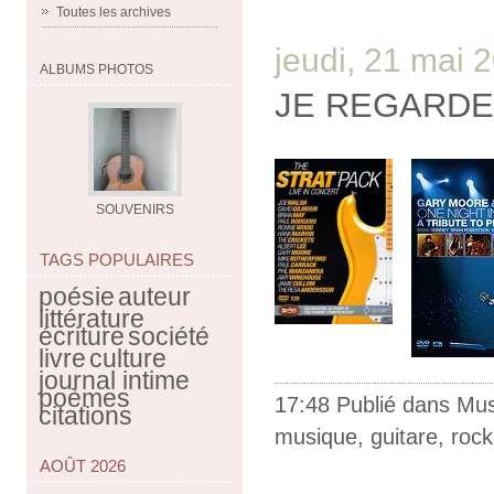
Toutes les archives
jeudi, 21 mai 
ALBUMS PHOTOS
JE REGARDE 
SOUVENIRS
TAGS POPULAIRES
poésie
auteur
littérature
écriture
société
livre
culture
journal intime
poèmes
17:48 Publié dans
Mus
citations
musique
,
guitare
,
rock
AOÛT 2026