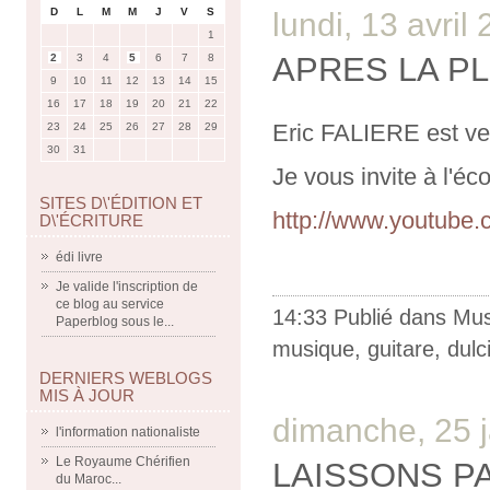
D
L
M
M
J
V
S
lundi, 13 avril
1
APRES LA PL
2
3
4
5
6
7
8
9
10
11
12
13
14
15
16
17
18
19
20
21
22
Eric FALIERE est v
23
24
25
26
27
28
29
30
31
Je vous invite à l'éc
SITES D\'ÉDITION ET
http://www.youtube
D\'ÉCRITURE
édi livre
Je valide l'inscription de
ce blog au service
14:33 Publié dans
Mus
Paperblog sous le...
musique
,
guitare
,
dulc
DERNIERS WEBLOGS
MIS À JOUR
dimanche, 25 
l'information nationaliste
Le Royaume Chérifien
LAISSONS P
du Maroc...