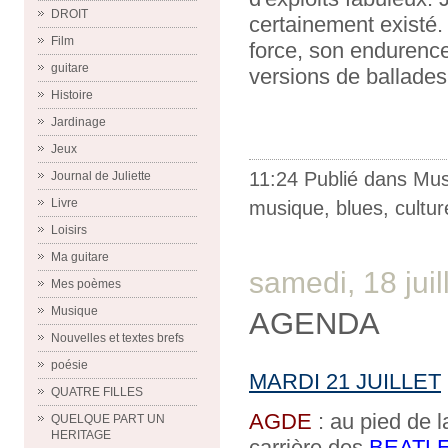
DROIT
certainement existé.
Film
force, son endurence
guitare
versions de ballades
Histoire
Jardinage
Jeux
11:24 Publié dans
Mus
Journal de Juliette
Livre
musique
,
blues
,
cultur
Loisirs
Ma guitare
samedi, 18 juil
Mes poèmes
Musique
AGENDA
Nouvelles et textes brefs
poésie
MARDI 21 JUILLET
QUATRE FILLES
AGDE
: au pied de l
QUELQUE PART UN
HERITAGE
carrière des
BEATL