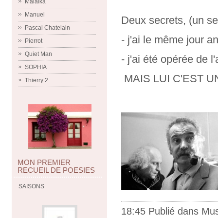
Malaïka
Manuel
Deux secrets, (un seu
Pascal Chatelain
- j'ai le même jour an
Pierrot
Quiet Man
- j'ai été opérée de l
SOPHIA
MAIS LUI C'EST UN
Thierry 2
MON PREMIER
RECUEIL DE POESIES
SAISONS
18:45 Publié dans
Mus