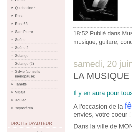
Praline
Quichottine *
Rosa
Rose63
Sam Pierre
18:52 Publié dans
Mus
Soène
musique
,
guitare
,
conc
Soène 2
Solange
samedi, 20 jui
Solange (2)
Sylvie (conseils
LA MUSIQUE
ménopause)
Tanette
Il y en aura pour tou
Virjaja
Xoulec
f
A l'occasion de la
Yoyostéréo
envies, votre coeur !
DROITS D\'AUTEUR
Dans la ville de MO