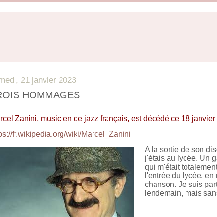
medi, 21 janvier 2023
ROIS HOMMAGES
rcel Zanini, musicien de jazz français, est décédé ce 18 janvier
ps://fr.wikipedia.org/wiki/Marcel_Zanini
A la sortie de son d
j'étais au lycée. Un 
qui m'était totalement
l'entrée du lycée, en
chanson. Je suis par
lendemain, mais san