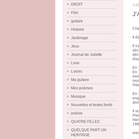
sa
DROIT
J'
Film
guitare
Che
Histoire
Il é
Jardinage
Il s
Jeux
déc
déc
Journal de Juliette
dis
Livre
En 
Loisirs
En 
mor
Ma guitare
mur
l'hé
Mes poèmes
En 1
Musique
eng
alor
Nouvelles et textes brefs
Il 
poésie
Pie
Hen
QUATRE FILLES
198
QUELQUE PART UN
www
HERITAGE