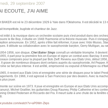
medi, 29 septembre 2007
AI ECOUTE, J'AI AIME
t BAKER est né le 23 décembre 1929 à Yale dans l'Oklahoma. Il est décédé le 
tait trompettiste, bugliste et chanteur de Jazz.
'est initié à la musique dans un orchestre scolaire puis s'est produit dans des orches
ouvre le Be Bop, il étudie en 1948 l'harmonie et la théorie musicale. Puis il s'eng
eption amoureuse. En 1952, après s'être fait réformer, il joue avec Vido Musso, Stan
ques. Il débute sa collaboration avec le saxophoniste baryton, Gerry Mulligan, au se
1954-1956, son disque,
Chet Baker Sings
connaît un véritable triomphe. Il devient 
1955, il part pour la première fois en Europe et signe un contrat avec Barclay. Il e
ceaux composés pour la plupart par Bob Zieff. Revenu aux Etats Unis, début 1956, il
. Il grave de nombreux disques dont certains auprès du saxophoniste, Art Pepper.
roïne se fait plus intense. Il est arrêté, emprisonné ou expulsé d'Allemagne ou d'Ita
965, il revient aux Etats Unis et enregistre une série de disques pour le label Presti
agements. En 1966, il est agressé à San Francisco par des dealers. Avec la machoir
s plus jouer.
remonte sur scène en 1973. Il joue et enregistre en Europe et aux Etats Unis accom
ranunzi, Michel Graillier, les guitaristes Doug Rauney, Philip Catherine et les cont
ning Orsted Pedersen et Riccardo del Fra. Il meurt suite à une chute de la fenêtre
8.
.youtube.com/watch?v=aP0Wrr-Zkps