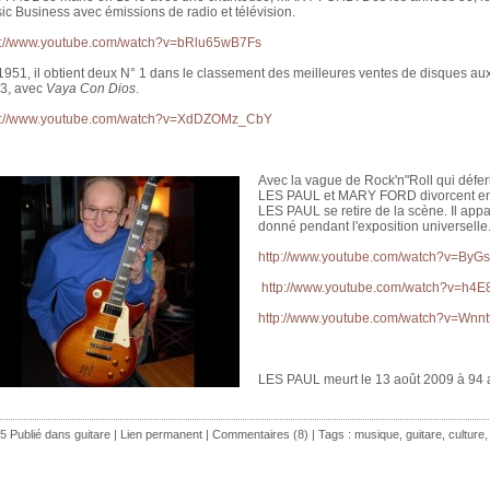
ic Business avec émissions de radio et télévision.
p://www.youtube.com/watch?v=bRlu65wB7Fs
1951, il obtient deux N° 1 dans le classement des meilleures ventes de disques au
3, avec
Vaya Con Dios
.
p://www.youtube.com/watch?v=XdDZOMz_CbY
Avec la vague de Rock'n"Roll qui déferl
LES PAUL et MARY FORD divorcent en 1
LES PAUL se retire de la scène. Il app
donné pendant l'exposition universelle
http://www.youtube.com/watch?v=By
http://www.youtube.com/watch?v=h4
http://www.youtube.com/watch?v=Wnn
LES PAUL meurt le 13 août 2009 à 94 
5 Publié dans
guitare
|
Lien permanent
|
Commentaires (8)
| Tags :
musique
,
guitare
,
culture