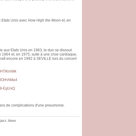
x Etats Unis avec
How High the Moon
et, en
e aux Etats Unis en 1963, le duo se dissout.
964 et, en 1975, suite à une crise cardiaque,
araît encore en 1992 à SEVILLE lors du concert
.
GsHTlKmWk
E8OrHAMa4
t9-EgUxQ
ans de complications d'une pneumonie.
,
jazz
,
blues