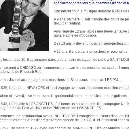
spéciaux sonores tels que chambres d'écho et r
Son intérêt pour la musique démarre à l'âge de 
A 9 ans, sa mère lui fait prendre des cours de p
déçu par l'enfant.
Vers l'âge de 12 ans, après une brève tentative 
guitare achetée d'occasion.
Dès 13 ans, il devient musicien semi-profession
A 17 ans, il entre dans un orchestre régional d
s les années 30, il est engagé dans un orchestre de station de radio à SAINT LO
s il se rend à CHICAGO où il commence une carrière de musicien de studio. Il enregis
udonyme de Rhubarb Red.
joue du Jazz et accompagne des musiciens de Blues sous le nom de LES PAUL.
1938, il part pour NEW YORK et il est engagé avec son trio comme musicien vedett
oleur et inventif, il se lance dans l'expérimentation pour amplification des guitares.
1943, il s'installe à LOS ANGELES où il forme un nouveau trio. Il accompagne Nat K
nauguration du Festival Jazz at the Philarmonic de LOS ANGELES.
commence une collaboration avec BING CROSBY. Il enregistre plusieurs disques. B
cernant les techniques d'enregistrement sonore de LES PAUL et le soutient financ
 PAUL se marie en 1949 avec une chanteuse, MARY FORD. Dès les années 50, leu