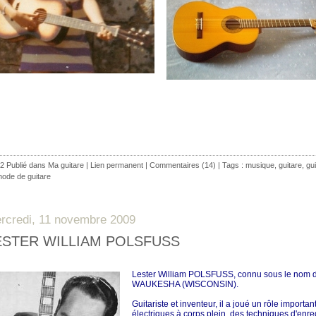
2 Publié dans
Ma guitare
|
Lien permanent
|
Commentaires (14)
| Tags :
musique
,
guitare
,
gu
ode de guitare
rcredi, 11 novembre 2009
ESTER WILLIAM POLSFUSS
Lester William POLSFUSS, connu sous le nom de
WAUKESHA (WISCONSIN).
Guitariste et inventeur, il a joué un rôle import
électriques à corps plein, des techniques d'enreg