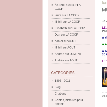
lun
écureuil bleu
sur
LA
COOP
M
laura
sur
LA COOP
Je 
jill bill
sur
LA COOP
LE 
Elisabeth
sur
LA COOP
Phil
Dan
sur
LA COOP
A 
daniel
sur
AOUT
A A
jill bill
sur
AOUT
A A
Andrée
sur
JUMENT
36 
Andrée
sur
AOUT
LE 
CATÉGORIES
1893 - 2011
Blog
Citations
19:3
Contes, histoires pour
enfants