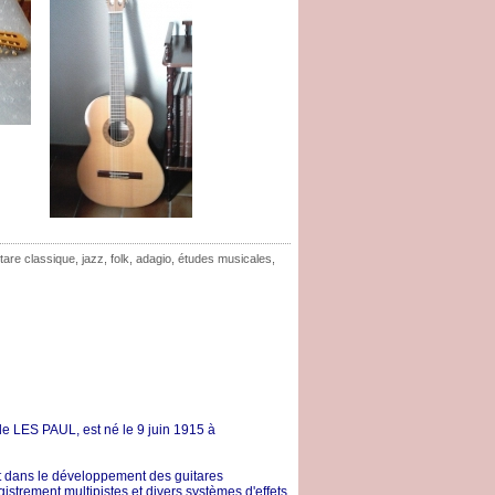
itare classique
,
jazz
,
folk
,
adagio
,
études musicales
,
 LES PAUL, est né le 9 juin 1915 à
ant dans le développement des guitares
istrement multipistes et divers systèmes d'effets