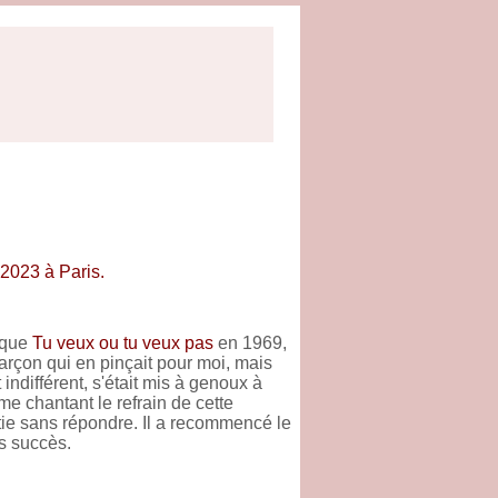
 2023 à Paris.
isque
Tu veux ou tu veux pas
en 1969,
garçon qui en pinçait pour moi, mais
 indifférent, s'était mis à genoux à
 me chantant le refrain de cette
tie sans répondre. Il a recommencé le
s succès.