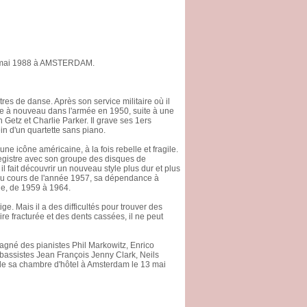
13 mai 1988 à AMSTERDAM.
tres de danse. Après son service militaire où il
age à nouveau dans l'armée en 1950, suite à une
 Getz et Charlie Parker. Il grave ses 1ers
in d'un quartette sans piano.
une icône américaine, à la fois rebelle et fragile.
nregistre avec son groupe des disques de
 fait découvrir un nouveau style plus dur et plus
 Au cours de l'année 1957, sa dépendance à
lie, de 1959 à 1964.
ge. Mais il a des difficultés pour trouver des
e fracturée et des dents cassées, il ne peut
pagné des pianistes Phil Markowitz, Enrico
rebassistes Jean François Jenny Clark, Neils
 de sa chambre d'hôtel à Amsterdam le 13 mai