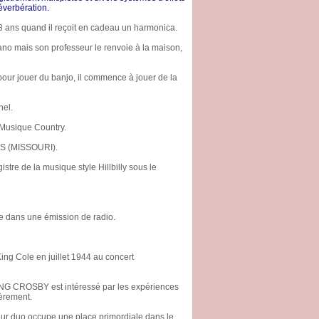
éverbération.
8 ans quand il reçoit en cadeau un harmonica.
iano mais son professeur le renvoie à la maison,
pour jouer du banjo, il commence à jouer de la
nel.
e Musique Country.
UIS (MISSOURI).
tre de la musique style Hillbilly sous le
e dans une émission de radio.
ing Cole en juillet 1944 au concert
ING CROSBY est intéressé par les expériences
ièrement.
r duo occupe une place primordiale dans le