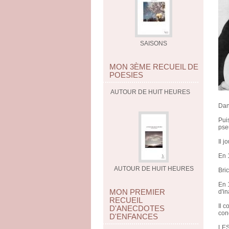
SAISONS
MON 3ÈME RECUEIL DE
POESIES
AUTOUR DE HUIT HEURES
Dan
Pui
pse
Il 
En 
AUTOUR DE HUIT HEURES
Bric
En 
MON PREMIER
d'i
RECUEIL
Il 
D'ANECDOTES
con
D'ENFANCES
LES