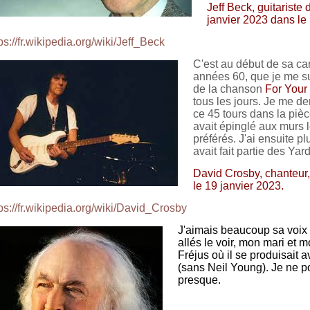
Jeff Beck, guitariste
janvier 2023 dans le 
ps://fr.wikipedia.org/wiki/Jeff_Beck
C'est au début de sa car
années 60, que je me su
de la chanson
For Your
tous les jours. Je me d
ce 45 tours dans la pièce
avait épinglé aux murs 
préférés. J'ai ensuite pl
avait fait partie des Yar
David Crosby, chanteur,
le 19 janvier 2023.
ps://fr.wikipedia.org/wiki/David_Crosby
J'aimais beaucoup sa voix 
allés le voir, mon mari et m
Fréjus où il se produisait
(sans Neil Young). Je ne 
presque.