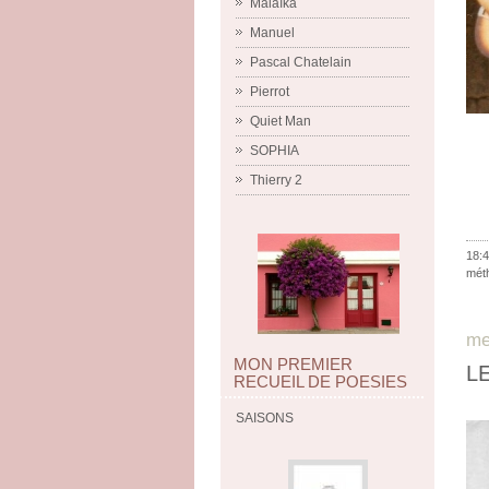
Malaïka
Manuel
Pascal Chatelain
Pierrot
Quiet Man
SOPHIA
Thierry 2
18:4
méth
me
MON PREMIER
L
RECUEIL DE POESIES
SAISONS