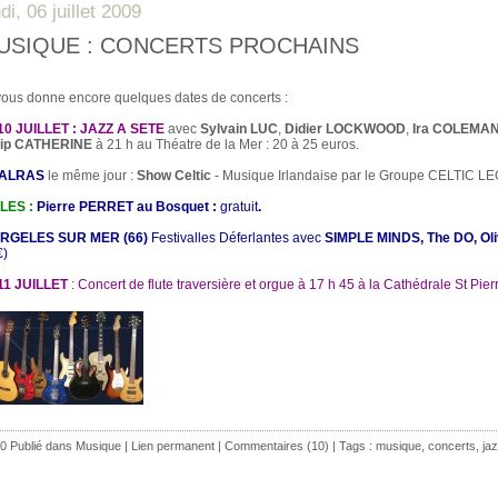
di, 06 juillet 2009
USIQUE : CONCERTS PROCHAINS
vous donne encore quelques dates de concerts :
10 JUILLET : JAZZ A SETE
avec
Sylvain LUC
,
Didier LOCKWOOD
,
Ira COLEMA
ip
CATHERINE
à 21 h au Théatre de la Mer : 20 à 25 euros.
VALRAS
le même jour :
Show Celtic
- Musique Irlandaise par le Groupe CELTIC LEG
LES :
Pierre PERRET au Bosquet :
gratuit
.
RGELES SUR MER (66)
Festivalles Déferlantes avec
SIMPLE MINDS, The DO, Ol
€)
11 JUILLET
: Concert de flute traversière et orgue à 17 h 45 à la Cathédrale St Pi
0 Publié dans
Musique
|
Lien permanent
|
Commentaires (10)
| Tags :
musique
,
concerts
,
ja