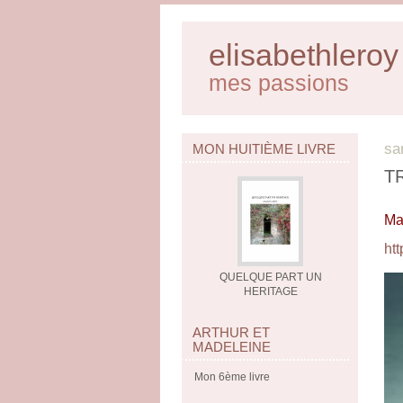
elisabethleroy
mes passions
sa
MON HUITIÈME LIVRE
T
Ma
htt
QUELQUE PART UN
HERITAGE
ARTHUR ET
MADELEINE
Mon 6ème livre