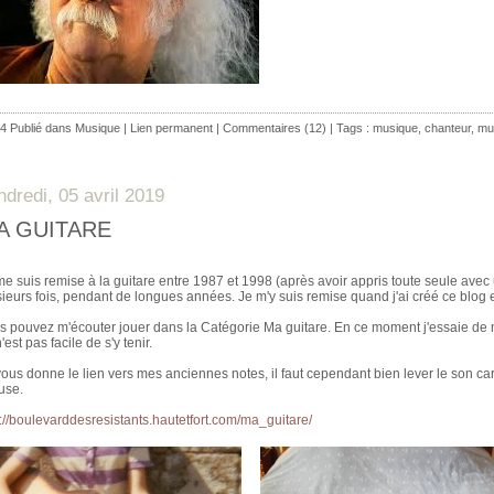
4 Publié dans
Musique
|
Lien permanent
|
Commentaires (12)
| Tags :
musique
,
chanteur
,
mu
ndredi, 05 avril 2019
A GUITARE
me suis remise à la guitare entre 1987 et 1998 (après avoir appris toute seule avec
sieurs fois, pendant de longues années. Je m'y suis remise quand j'ai créé ce blog 
s pouvez m'écouter jouer dans la Catégorie Ma guitare. En ce moment j'essaie de m'
'est pas facile de s'y tenir.
vous donne le lien vers mes anciennes notes, il faut cependant bien lever le son car
use.
p://boulevarddesresistants.hautetfort.com/ma_guitare/