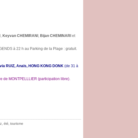
N
,
Keyvan CHEMIRANI
,
Bijan CHEMINARI
et
ENDS à 22 h au Parking de la Plage : gratuit.
ivia RUIZ, Anaïs, HONG KONG DONK
(de 31 à
erre de MONTPELLLIER (participation libre).
zz
,
été
,
tourisme