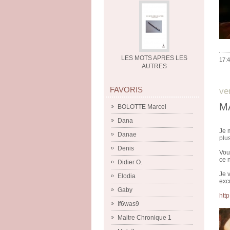
LES MOTS APRES LES
17:4
AUTRES
FAVORIS
ve
M
BOLOTTE Marcel
Dana
Je 
Danae
plu
Denis
Vou
ce n
Didier O.
Je 
Elodia
exc
Gaby
htt
If6was9
Maitre Chronique 1