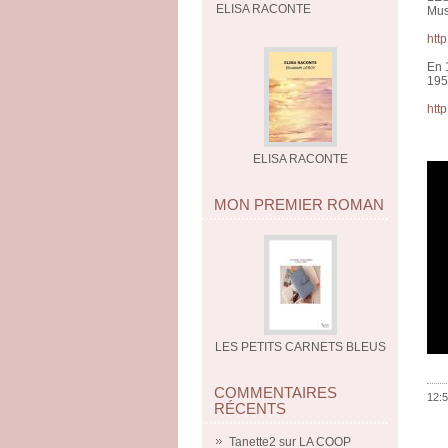
ELISA RACONTE
Mus
htt
En 
195
htt
ELISA RACONTE
MON PREMIER ROMAN
LES PETITS CARNETS BLEUS
COMMENTAIRES
12:5
RÉCENTS
Tanette2
sur
LA COOP