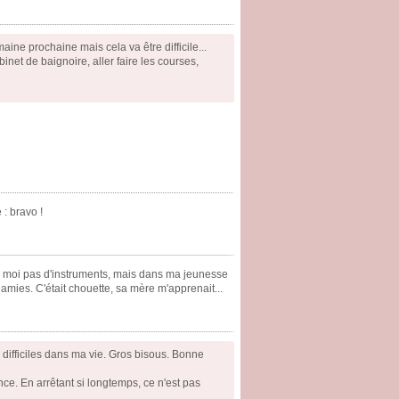
aine prochaine mais cela va être difficile...
inet de baignoire, aller faire les courses,
 : bravo !
our moi pas d'instruments, mais dans ma jeunesse
amies. C'était chouette, sa mère m'apprenait...
difficiles dans ma vie. Gros bisous. Bonne
nce. En arrêtant si longtemps, ce n'est pas