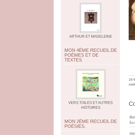
ARTHUR ET MADELEINE
MON 4ÈME RECUEIL DE
POÈMES ET DE
TEXTES
18:4
méth
C
VERS TOILES ET AUTRES
HISTOIRES
Bon
MON 2ÈME RECUEIL DE
Écr
POÉSIES.
moi