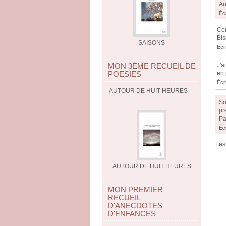
An
Écr
Com
Bis
SAISONS
Écr
J'a
MON 3ÈME RECUEIL DE
en 
POESIES
Écr
AUTOUR DE HUIT HEURES
So
pr
Pa
Écr
Les
AUTOUR DE HUIT HEURES
MON PREMIER
RECUEIL
D'ANECDOTES
D'ENFANCES