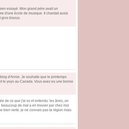
 bien essayé. Mon grand père avait un
ôme d'une école de musique. Il chantait aussi
t gros bisous.
 blog d'Annie. Je souhaite que le printemps
 fait le yoyo au Canada. Vous avez eu une bonne
e de ce que j'ai vu et entendu: les ânes, un
ai beaucoup de mal a en trouver par chez moi
 bien verte. je ne connais pas ta région mais