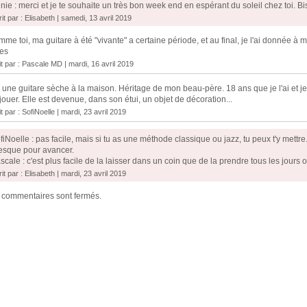
nie : merci et je te souhaite un très bon week end en espérant du soleil chez toi. Bi
it par : Elisabeth | samedi, 13 avril 2019
me toi, ma guitare à été "vivante" a certaine période, et au final, je l'ai donnée à mo
es
it par :
Pascale MD
| mardi, 16 avril 2019
i une guitare sèche à la maison. Héritage de mon beau-père. 18 ans que je l'ai et 
jouer. Elle est devenue, dans son étui, un objet de décoration...
it par :
SofiNoelle
| mardi, 23 avril 2019
fiNoelle : pas facile, mais si tu as une méthode classique ou jazz, tu peux t'y mettre.
esque pour avancer.
scale : c'est plus facile de la laisser dans un coin que de la prendre tous les jours
it par : Elisabeth | mardi, 23 avril 2019
 commentaires sont fermés.