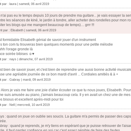
it par :
laura
| samedi, 06 avril 2019
 n'ai pas eu le temps depuis 10 jours de prendre ma guitare... je vais essayer la sem
ntre les séances de kiné, le jardin à tondre, aller acheter des rondelles pour mon rob
siter les blogs qui me mangent beaucoup de temps).... grrr !!!
it par : Elisabeth | samedi, 06 avril 2019
st formidable Elisabeth génial de savoir jouer d'un instrument
lis ton com tu trouveras bien quelques moments pour une petite mélodie
hh l'orage gronde là
ce soirée bibises ☺♥
it par :
nays
| dimanche, 07 avril 2019
st bien de savoir jouer, et c'est bien de reprendre une aussi bonne activité musicale
se une agréable journée de ce bon mardi d'avril ... Cordiales amitiés & à +
it par :
Gabray
| mardi, 09 avril 2019
 Alors je vais me faire une joie d'aller écouter ce que tu nous joues, Elisabeth. P
me suis amusée au piano, j'aimais beaucoup cela. Il y en avait un chez une de mes 
s bisous et excellent après-midi pour toi
it par :
Nell
| mercredi, 10 avril 2019
ys : quand on joue on oublie ses soucis. La guitare m'a permis de passer des caps 
irée.
bray : quand je reprends, je m'y tiens en espérant que je puisse retrouver de l'aisa
cile, il faut garder confiance en soi car c'est assez pénible de faire des fautes.