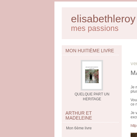
elisabethleroy
mes passions
MON HUITIÈME LIVRE
ve
M
Je 
plu
QUELQUE PART UN
HERITAGE
Vou
ce n
ARTHUR ET
Je 
exc
MADELEINE
htt
Mon 6ème livre