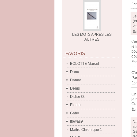
Écr
Je
(e
vi
Écr
LES MOTS APRES LES
AUTRES
c'e
je 
bou
FAVORIS
dou
Écr
BOLOTTE Marcel
Dana
C'e
Pas
Danae
Écr
Denis
Oh!
Didier O.
je 
Gro
Elodia
Écr
Gaby
If6was9
Na
so
Maitre Chronique 1
Ga
fa