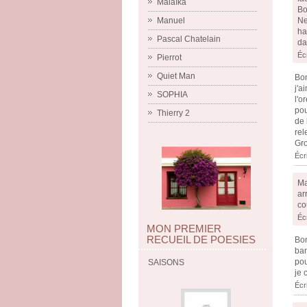
Malaïka
Bo
Ne
Manuel
ha
Pascal Chatelain
da
Écr
Pierrot
Quiet Man
Bon
j'a
SOPHIA
l'o
pou
Thierry 2
de 
rel
Gro
Écr
Ma
ar
co
Écr
MON PREMIER
RECUEIL DE POESIES
Bon
ban
pou
SAISONS
je 
Écri