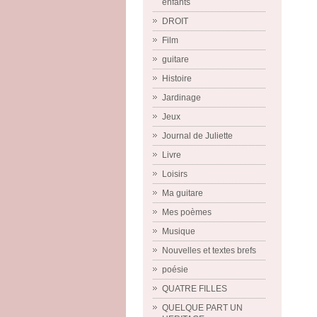
enfants
DROIT
Film
guitare
Histoire
Jardinage
Jeux
Journal de Juliette
Livre
Loisirs
Ma guitare
Mes poèmes
Musique
Nouvelles et textes brefs
poésie
QUATRE FILLES
QUELQUE PART UN