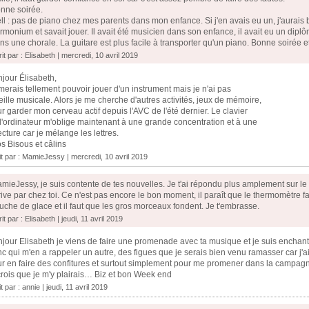
nne soirée.
ll : pas de piano chez mes parents dans mon enfance. Si j'en avais eu un, j'aurais
rmonium et savait jouer. Il avait été musicien dans son enfance, il avait eu un dipl
ns une chorale. La guitare est plus facile à transporter qu'un piano. Bonne soirée e
it par : Elisabeth | mercredi, 10 avril 2019
jour Élisabeth,
imerais tellement pouvoir jouer d'un instrument mais je n'ai pas
reille musicale. Alors je me cherche d'autres activités, jeux de mémoire,
r garder mon cerveau actif depuis l'AVC de l'été dernier. Le clavier
l'ordinateur m'oblige maintenant à une grande concentration et à une
ecture car je mélange les lettres.
s Bisous et câlins
it par : MamieJessy | mercredi, 10 avril 2019
mieJessy, je suis contente de tes nouvelles. Je t'ai répondu plus amplement sur le
rive par chez toi. Ce n'est pas encore le bon moment, il paraît que le thermomètre
uche de glace et il faut que les gros morceaux fondent. Je t'embrasse.
it par : Elisabeth | jeudi, 11 avril 2019
jour Elisabeth je viens de faire une promenade avec ta musique et je suis enchanté
c qui m'en a rappeler un autre, des figues que je serais bien venu ramasser car j'
r en faire des confitures et surtout simplement pour me promener dans la campagne
crois que je m'y plairais… Biz et bon Week end
t par : annie | jeudi, 11 avril 2019