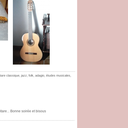
itare classique
,
jazz
,
folk
,
adagio
,
études musicales
,
tare... Bonne soirée et bisous