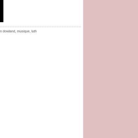
hn dowland
,
musique
,
luth