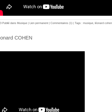
3 Publié dans
Musique
|
Lien permanent
|
Commentaires (1)
| Tags :
musique
,
léonard cohen
éonard COHEN