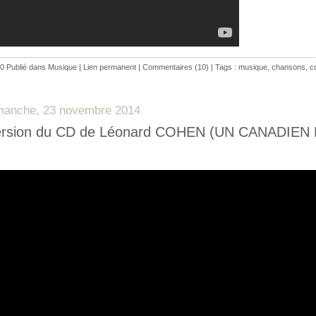
0 Publié dans
Musique
|
Lien permanent
|
Commentaires (10)
| Tags :
musique
,
chansons
,
c
manche, 23 novembre 2014
ersion du CD de Léonard COHEN (UN CANADIEN 