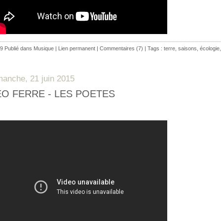
9 Publié dans
Musique
|
Lien permanent
|
Commentaires (7)
| Tags :
terre
,
saisons
,
écologie
manche, 21 juin 2015
EO FERRE - LES POETES