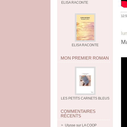
ELISA RACONTE
12:5
lu
M
ELISA RACONTE
MON PREMIER ROMAN
LES PETITS CARNETS BLEUS
COMMENTAIRES
RÉCENTS
Ulysse
sur
LA COOP