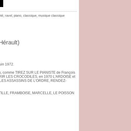
été
,
ravel
,
piano
,
classique
,
musique classique
érault)
uin 1972.
 films, comme TIREZ SUR LE PIANISTE de François
RIR LES CROCODILES, en 1970 L'ARDOISE et
, LES ASSASSINS DE L'ORDRE, RENDEZ-
 CASTILLE, FRAMBOISE, MARCELLE, LE POISSON