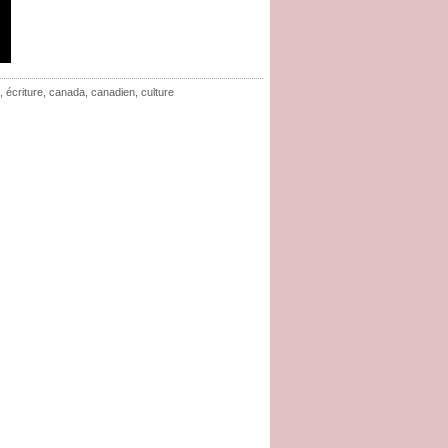
,
écriture
,
canada
,
canadien
,
culture