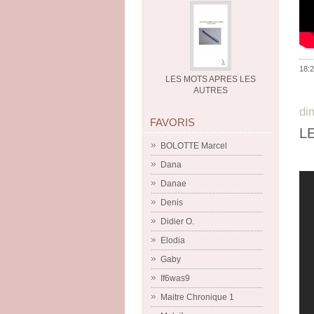
18:2
LES MOTS APRES LES
AUTRES
di
FAVORIS
L
BOLOTTE Marcel
Dana
Danae
Denis
Didier O.
Elodia
Gaby
If6was9
Maitre Chronique 1