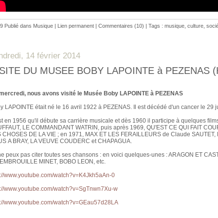
9 Publié dans
Musique
|
Lien permanent
|
Commentaires (10)
| Tags :
musique
,
culture
,
soci
ndredi, 14 février 2014
ISITE DU MUSEE BOBY LAPOINTE à PEZENAS (H
mercredi, nous avons visité le Musée Boby LAPOINTE à PEZENAS
y LAPOINTE était né le 16 avril 1922 à PEZENAS. Il est décédé d'un cancer le 29 j
st en 1956 qu'il débute sa carrière musicale et dès 1960 il participe à quelques
FFAUT, LE COMMANDANT WATRIN, puis après 1969, QU'EST CE QUI FAIT COU
 CHOSES DE LA VIE ; en 1971, MAX ET LES FERAILLEURS de Claude SAUTET
S A BRAY, LA VEUVE COUDERC et CHAPAGUA.
ne peux pas citer toutes ses chansons : en voici quelques-unes : ARAGON ET
 EMBROUILLE MINET, BOBO LEON, etc.
p://www.youtube.com/watch?v=K4Jkh5aAn-0
p://www.youtube.com/watch?v=SgTnwn7Xu-w
p://www.youtube.com/watch?v=GEau57d28LA