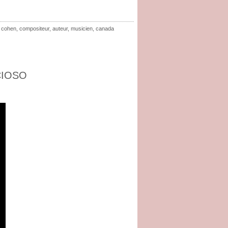
d cohen
,
compositeur
,
auteur
,
musicien
,
canada
CIOSO