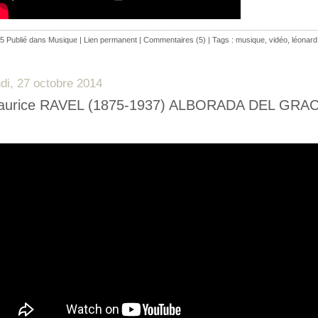
5 Publié dans
Musique
|
Lien permanent
|
Commentaires (5)
| Tags :
musique
,
vidéo
,
léonar
ndi, 27 octobre 2014
aurice RAVEL (1875-1937) ALBORADA DEL GRA