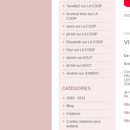
Tanette2
sur
LA COOP
écureuil bleu
sur
LA
10:2
COOP
laura
sur
LA COOP
ve
jill bill
sur
LA COOP
V
Elisabeth
sur
LA COOP
Dan
sur
LA COOP
Ce 
daniel
sur
AOUT
Bob
jill bill
sur
AOUT
C'e
Andrée
sur
JUMENT
TRU
LES
VOU
CATÉGORIES
Je 
FA,
1893 - 2011
htt
Blog
htt
Citations
htt
Contes, histoires pour
enfants