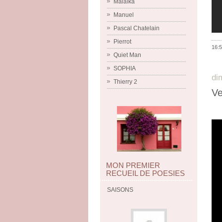
Malaïka
Manuel
Pascal Chatelain
Pierrot
16:5
Quiet Man
SOPHIA
di
Thierry 2
V
MON PREMIER
RECUEIL DE POESIES
SAISONS