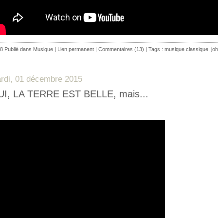
8 Publié dans
Musique
|
Lien permanent
|
Commentaires (13)
| Tags :
musique classique
,
jo
rdi, 01 décembre 2015
I, LA TERRE EST BELLE, mais...