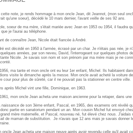
 cette note, je rends hommage à mon oncle Jean, dit Jeannot, (mon seul oncle
vait qu'une soeur), décédé le 10 mars dernier, l'avant veille de ses 92 ans.
ole, soeur de ma mère, s'était mariée avec Jean en 1953 ou 1954, il faudra qu
s que je l'aurai au téléphone.
nt de connaître Jean, Nicole était fiancée à André.
ré est décédé en 1950 à l'armée, écrasé par un char. Je n'étais pas née, je n
 quelques années, par son neveu, David, l'interrogeant sur quelques photos d
tante Nicole. Je savais son nom et son prénom par ma mère mais je ne connais
aconté.
1956, ma tante et mon oncle ont eu leur 1er enfant, Michel. Ils habitaient dan
dions visite le dimanche après la messe. Mon oncle avait acheté la voiture de
re cour pour plus de sûreté, car il ne pouvait pas la stationner en centre ville.
ns après Michel vint une fille, Dominique, en 1963.
1961, mon oncle Jean acheta une maison ancienne pour la retaper, dans une pe
a naissance de son 3ème enfant, Pascal, en 1965, des examens ont révélé que
 donc partie en sanatorium pendant un an. Mon cousin Michel fut envoyé che
grand mère maternelle, et Pascal, nouveau né, fut élevé chez nous. J'aidais
vail de maman de substitution. Je n'avais que 12 ans mais je savais donner le
raine.
 oncle Jean acheta une maison neuve après avoir revendu celle qu'il avait c