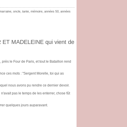
marraine
,
oncle
,
tante
,
mémoire
,
années 50
,
années
R ET MADELEINE qui vient de
près le Four de Paris, et tout le Bataillon rend
ce ces mots : "Sergent Morelle, toi qui as
quel nous avons pu rendre ce dernier devoir.
avait pas le temps de les enterrer, chose fût
ivrer quelques jours auparavant.