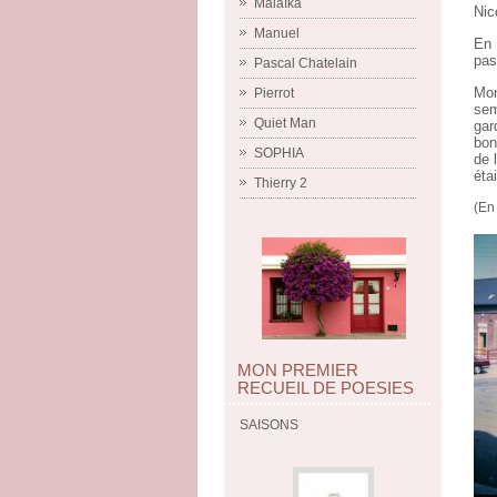
Malaïka
Nic
Manuel
En 
pas
Pascal Chatelain
Mon
Pierrot
sem
Quiet Man
gar
bon
SOPHIA
de 
éta
Thierry 2
(En
MON PREMIER
RECUEIL DE POESIES
SAISONS