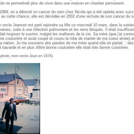
ole ne permettrait plus de vivre dans une maison en chantier permanent.
1989, on a détecté un cancer du sein chez Nicole qui a été opérée avec succ
 eu cette chance, elle est décédée en 2002 d'une rechute de son cancer du se
 oncle Jeannot est parti rejoindre sa fille ce mercredi 10 mars, dans la soirée, 
aines, suite à une infection pulmonaire et les reins bloqués. Il était insuffis
dait toujours le sourire, malgré les malheurs de la vie. Sa mère (que j'ai conn
ne couturière et avait coupé et cousu la robe de mariée de ma soeur aînée) av
la nation. Je me souviens des paroles de ma mère quand elle en parlait : des
it bavarde et en plus d'être bonne couturière elle était très bonne cuisinière.
 photo, mon oncle Jean en 1976)