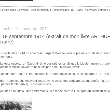
1 Publié dans
Souvenirs
|
Lien permanent
|
Commentaires (16)
| Tags :
souvenirs
,
enfance
,
manche, 11 novembre 2012
 19 septembre 1914 (extrait de mon livre ARTHU
raître)
19 septembre 1914 on enterre le Sergent Morelle dans la prairie à droite du chemin, 
 honneurs.
 la fosse ouverte, un Caporal récite des prières tandis que le Lieutenant ému pronon
lamment fait ton devoir, je ne te dis pas adieu mais au revoir".
Commandant salue la troupe, rend les honneurs et on salue ce camarade, le 1er au
dant notre marche en avant, nous avons croisé des cadavres abandonnés mais on n'
e par les territoriaux qui nous ont suivis.
tout des tumulus ou des petits monticules rappelaient la lutte âpre qui avait dû se l