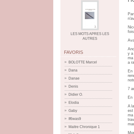
Par
n'a
Nic
foi
LES MOTS APRES LES
AUTRES
Ava
And
FAVORIS
y a
ma 
BOLOTTE Marcel
a r
Dana
En 
ren
Danae
not
Denis
7 a
Didier O.
En 
Elodia
A l
est
Gaby
ma 
If6was9
tra
mar
Maitre Chronique 1
Mon