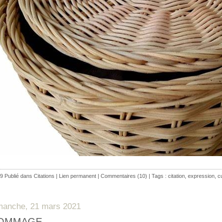
9 Publié dans
Citations
|
Lien permanent
|
Commentaires (10)
| Tags :
citation
,
expression
,
c
manche, 21 mars 2021
OMMAGE