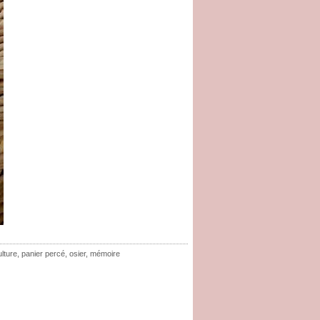
ulture
,
panier percé
,
osier
,
mémoire