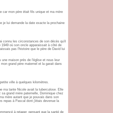
 car mon père était fils unique et ma mère
e je lui demande la date exacte la prochaine
'ai connu les circonstances de son décès qu'il
e 1949 où son oncle apparaissait à côté de
sais pas l'histoire que le père de David lui
s une maison près de l'église et nous leur
 mon grand père maternel et la garait dans
tite ville à quelques kilomètres.
 ma tante Nicole avait la tuberculose. Elle
z sa grand mère paternelle, Dominique chez
 ma mère autant que je pouvais dans son
s repas à Pascal dont j'étais devenue la
ommencé à retaper, pensant que la santé de