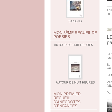
17:0
60
SAISONS
di
MON 3ÈME RECUEIL DE
LE
POESIES
pa
AUTOUR DE HUIT HEURES
Le 
les
Sur
vail
Le 
Pen
AUTOUR DE HUIT HEURES
fait
Par
MON PREMIER
RECUEIL
D'ANECDOTES
D'ENFANCES