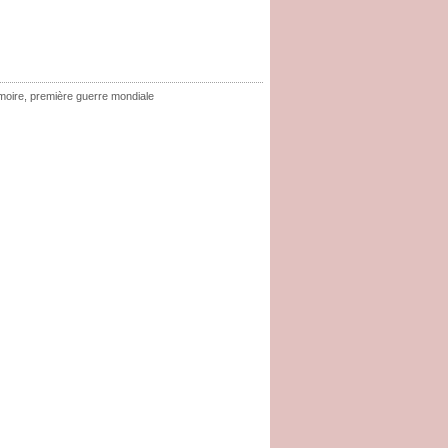
oire
,
première guerre mondiale