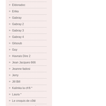
Eldoradoc
Erika
Gabray
Gabray 2
Gabray 3
Gabray 4
Gilsoub
Guy
Havrais Dire 2
Jean Jacques 666
Jeanne fadosi
Jerry
Jill Bill
Kalinka la ch'ti *
Laura *
Le croquis de côté