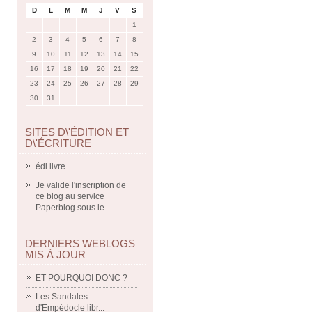
D
L
M
M
J
V
S
1
2
3
4
5
6
7
8
9
10
11
12
13
14
15
16
17
18
19
20
21
22
23
24
25
26
27
28
29
30
31
SITES D\'ÉDITION ET
D\'ÉCRITURE
édi livre
Je valide l'inscription de
ce blog au service
Paperblog sous le...
DERNIERS WEBLOGS
MIS À JOUR
ET POURQUOI DONC ?
Les Sandales
d'Empédocle libr...