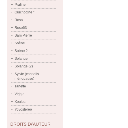
Praline
Quichottine *
Rosa
Rose63
Sam Pierre
Soène
Soène 2
Solange
Solange (2)
Sylvie (conseils
ménopause)
Tanette
Virjaja
Xoulec
Yoyostéréo
DROITS D\'AUTEUR