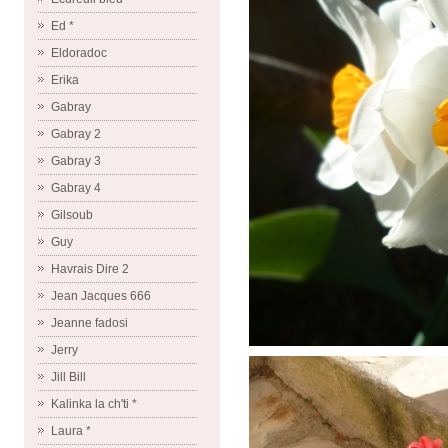
Ed *
Eldoradoc
Erika
Gabray
Gabray 2
Gabray 3
Gabray 4
Gilsoub
Guy
Havrais Dire 2
Jean Jacques 666
Jeanne fadosi
Jerry
Jill Bill
Kalinka la ch'ti *
Laura *