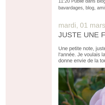
11:20 Publié dans
Blo
bavardages
,
blog
,
ami
mardi, 01 mar
JUSTE UNE 
Une petite note, jus
l'année. Je voulais l
donne envie de la tou