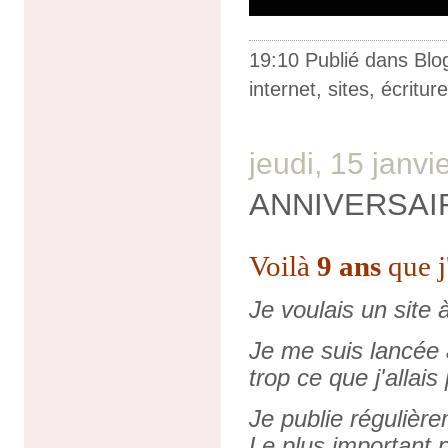
19:10 Publié dans
Blo
internet
,
sites
,
écriture
jeudi, 15 janvi
ANNIVERSAI
Voilà
9 ans
que j
Je voulais un site 
Je me suis lancée a
trop ce que j'allais
Je publie régulièr
Le plus important 