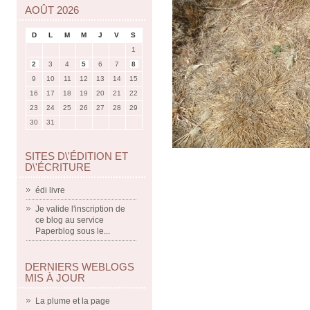
AOÛT 2026
D
L
M
M
J
V
S
1
2
3
4
5
6
7
8
9
10
11
12
13
14
15
16
17
18
19
20
21
22
23
24
25
26
27
28
29
30
31
SITES D\'ÉDITION ET
D\'ÉCRITURE
édi livre
Je valide l'inscription de
ce blog au service
Paperblog sous le...
DERNIERS WEBLOGS
MIS À JOUR
La plume et la page