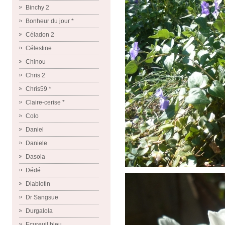
Binchy 2
Bonheur du jour *
Céladon 2
Célestine
Chinou
Chris 2
Chris59 *
Claire-cerise *
Colo
Daniel
Daniele
Dasola
Dédé
Diablotin
Dr Sangsue
Durgalola
Ecureuil bleu