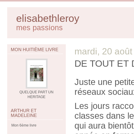
elisabethleroy
mes passions
mardi, 20 août
MON HUITIÈME LIVRE
DE TOUT ET 
Juste une petit
réseaux sociaux
QUELQUE PART UN
HERITAGE
Les jours racco
ARTHUR ET
classes dans les
MADELEINE
qui aura bient
Mon 6ème livre