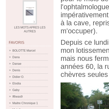
l'ophtalmologue
impérativement,
à la cave, repr
LES MOTS APRES LES
m'occuper).
AUTRES
Depuis ce lundi
FAVORIS
mon lotissemen
BOLOTTE Marcel
mais nous fermo
Dana
Danae
années 60, la r
Denis
chèvres seules
Didier O.
Elodia
Gaby
If6was9
Maitre Chronique 1