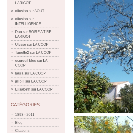
LARIGOT
allusion
sur
AOUT
allusion
sur
INTELLIGENCE
Dan
sur
BOIRE A TIRE
LARIGOT
Ulysse
sur
LA COOP
Tanette2
sur
LA COOP
écureuil bleu
sur
LA
COOP
laura
sur
LA COOP
jill bill
sur
LA COOP
Elisabeth
sur
LA COOP
CATÉGORIES
1893 - 2011
Blog
Citations