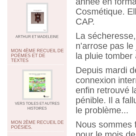
année en format
Cosmétique. Ell
CAP.
La sécheresse, o
ARTHUR ET MADELEINE
n'arrose pas le 
MON 4ÈME RECUEIL DE
la pluie tomber
POÈMES ET DE
TEXTES
Depuis mardi de
connexion intern
enfin retrouvé l
pénible. Il a fa
VERS TOILES ET AUTRES
le problème...
HISTOIRES
MON 2ÈME RECUEIL DE
Nous sommes fi
POÉSIES.
pour le mois d