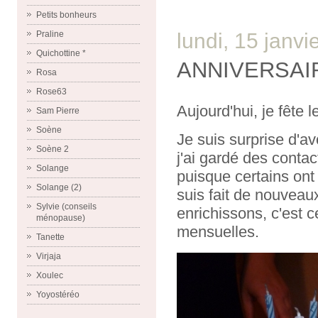
Petits bonheurs
lundi, 15 janvi
Praline
Quichottine *
ANNIVERSAI
Rosa
Rose63
Aujourd'hui, je fête 
Sam Pierre
Soène
Je suis surprise d'av
Soène 2
j'ai gardé des cont
Solange
puisque certains ont
Solange (2)
suis fait de nouveau
Sylvie (conseils
enrichissons, c'est 
ménopause)
mensuelles.
Tanette
Virjaja
Xoulec
Yoyostéréo