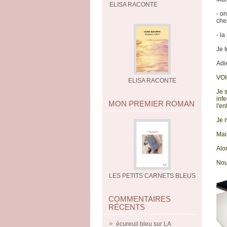
ELISA RACONTE
- o
che
- la
Je 
Adi
VOI
ELISA RACONTE
Je 
infe
MON PREMIER ROMAN
l'en
Je n
Mai
Alor
Nou
LES PETITS CARNETS BLEUS
COMMENTAIRES
RÉCENTS
écureuil bleu
sur
LA