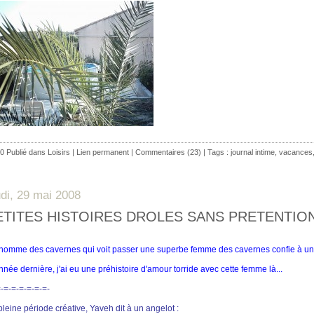
0 Publié dans
Loisirs
|
Lien permanent
|
Commentaires (23)
| Tags :
journal intime
,
vacances
udi, 29 mai 2008
ETITES HISTOIRES DROLES SANS PRETENTIO
homme des cavernes qui voit passer une superbe femme des cavernes confie à u
année dernière, j'ai eu une préhistoire d'amour torride avec cette femme là...
=-=-=-=-=-=-=-
pleine période créative, Yaveh dit à un angelot :