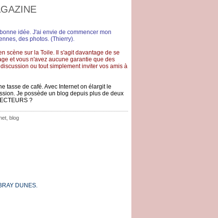
AGAZINE
e bonne idée. J'ai envie de commencer mon
ennes, des photos. (Thierry).
 scène sur la Toile. Il s'agit davantage de se
rtage et vous n'avez aucune garantie que des
 discussion ou tout simplement inviter vos amis à
 tasse de café. Avec Internet on élargit le
cussion. Je possède un blog depuis plus de deux
S LECTEURS ?
net
,
blog
 à BRAY DUNES.