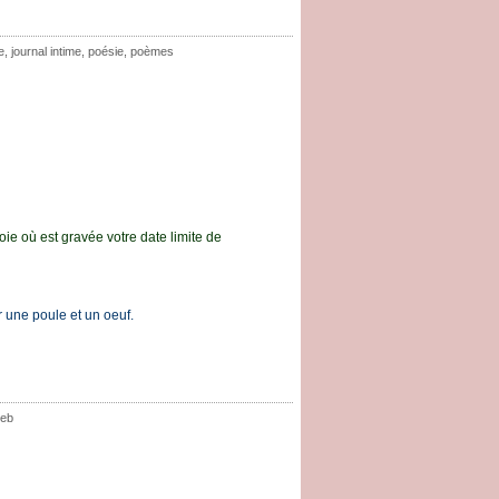
e
,
journal intime
,
poésie
,
poèmes
ie où est gravée votre date limite de
r une poule et un oeuf.
eb