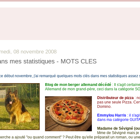
medi, 08 novembre 2008
ns mes statistiques - MOTS CLES
ce début novembre, j'ai remarqué quelques mots clés dans mes statistiques assez s
Blog de mon berger allemand décédé
: Il s'agit certa
Allemand de mon grand-père, ceci dans la catégorie 
Distributeur de pizza
: n
pas une seule Pizza. Cer
Domino.
Emmylou Harris
: il s'a
dans ma catégorie GUIT
Madame de Sévigné (ou
Mme de Sévigné mais je 
herche a ajouté "ou quand comment" ? Peut être qu'elle préparait un roman, ou un