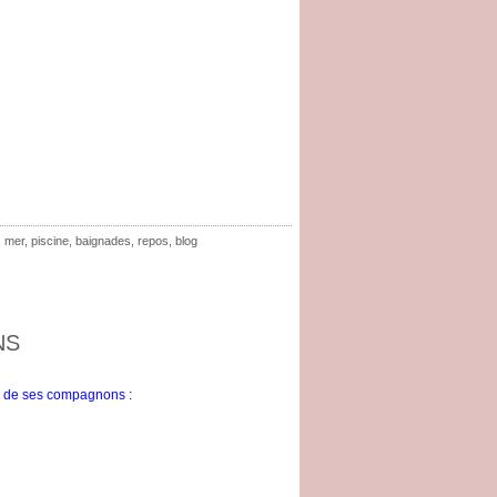
,
mer
,
piscine
,
baignades
,
repos
,
blog
NS
n de ses compagnons :