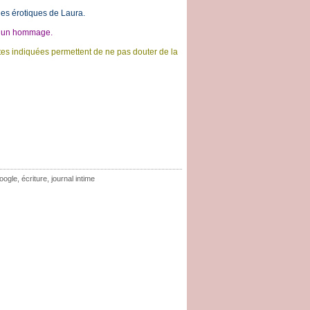
sies érotiques de Laura.
du un hommage.
es indiquées permettent de ne pas douter de la
oogle
,
écriture
,
journal intime