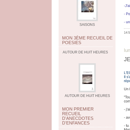
-J'a
- P
- u
SAISONS
14:5
MON 3ÈME RECUEIL DE
POESIES
lu
AUTOUR DE HUIT HEURES
J
L'E
Il 
répo
Un 
AUTOUR DE HUIT HEURES
"Tou
com
MON PREMIER
- j
RECUEIL
- a
D'ANECDOTES
D'ENFANCES
- t
Mais