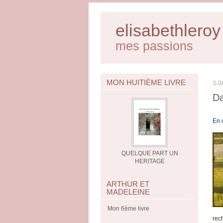
elisabethleroy
mes passions
sa
MON HUITIÈME LIVRE
Da
En 
QUELQUE PART UN
HERITAGE
ARTHUR ET
MADELEINE
Mon 6ème livre
rec