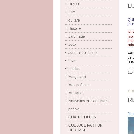
DROIT
L
Film
QUE
guitare
jou
Histoire
REP
Jardinage
mon
int
Jeux
ref
Journal de Juliette
Per
cer
Livre
ans
Loisirs
11:4
Ma guitare
Mes poèmes
di
Musique
R
Nouvelles et textes brefs
poésie
Je 
QUATRE FILLES
QUELQUE PART UN
HERITAGE