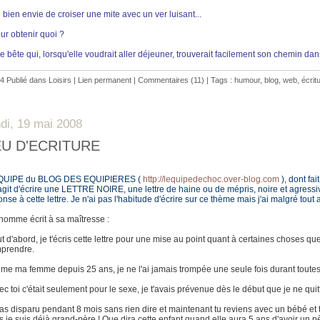
i bien envie de croiser une mite avec un ver luisant...
our obtenir quoi ?
ne bête qui, lorsqu'elle voudrait aller déjeuner, trouverait facilement son chemin da
4 Publié dans
Loisirs
|
Lien permanent
|
Commentaires (11)
| Tags :
humour
,
blog
,
web
,
écrit
ndi, 19 mai 2008
EU D'ECRITURE
QUIPE du BLOG DES EQUIPIERES (
http://lequipedechoc.over-blog.com
), dont fai
s'agit d'écrire une LETTRE NOIRE, une lettre de haine ou de mépris, noire et agressi
nse à cette lettre. Je n'ai pas l'habitude d'écrire sur ce thème mais j'ai malgré tout 
homme écrit à sa maîtresse :
t d'abord, je t'écris cette lettre pour une mise au point quant à certaines choses qu
prendre.
'aime ma femme depuis 25 ans, je ne l'ai jamais trompée une seule fois durant toute
vec toi c'était seulement pour le sexe, je t'avais prévenue dès le début que je ne qu
u as disparu pendant 8 mois sans rien dire et maintenant tu reviens avec un bébé et
 je suis déjà grand-père ! Que dira cette enfant quand elle aura 5 ans d'avoir un père