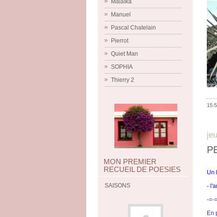
Malaïka
Manuel
Pascal Chatelain
Pierrot
Quiet Man
SOPHIA
Thierry 2
15:5
je
P
MON PREMIER
RECUEIL DE POESIES
Un 
SAISONS
- l'
-=-
En 