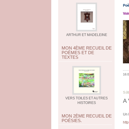
Poè
Voi
ARTHUR ET MADELEINE
MON 4ÈME RECUEIL DE
POÈMES ET DE
TEXTES
16:0
sa
VERS TOILES ET AUTRES
A
HISTOIRES
Un b
MON 2ÈME RECUEIL DE
POÉSIES.
htt