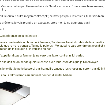
n s'est rencontrés par l'intermédiaire de Sandra au cours d'une soirée bien arrosée,
min ;
 pilule ou tout autre moyen contraceptif, ce n'est pas pour les chiens, tu le sais bien 
te préviens, je vais prendre un avocat et, crois-moi, tu ne gagneras pas !
eu !
CI la réponse de la maîtresse :
savais que tu étais un homme à femmes, Sandra me l'avait dit. Mais de là à me dire q
cte que je ne le pensais. Tu me le paieras ! Moi aussi je vais prendre un avocat et tu
tretien de ta fille que tu le veuilles ou non.
'appellerai pas ta femme, je ne veux pas la rencontrer ni lui parler.
s elle doit se douter de quelque chose avec tous les textos que je t'ai envoyés.
s je te dis : je ne te laisserai pas tranquille tant que les choses ne seront pas défin
s nous retrouverons au Tribunal pour en discuter ! Adieu !