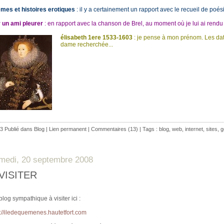
mes et histoires erotiques
: il y a certainement un rapport avec le recueil de poé
r un ami pleurer
: en rapport avec la chanson de Brel, au moment où je lui ai ren
élisabeth 1ere 1533-1603
: je pense à mon prénom. Les dat
dame recherchée...
3 Publié dans
Blog
|
Lien permanent
|
Commentaires (13)
| Tags :
blog
,
web
,
internet
,
sites
,
g
medi, 20 septembre 2008
 VISITER
log sympathique à visiter ici :
p://iledequemenes.hautetfort.com