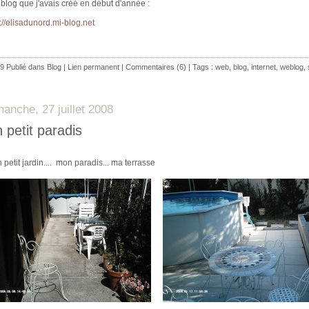
blog que j'avais créé en début d'année :
p://elisadunord.mi-blog.net
9 Publié dans
Blog
|
Lien permanent
|
Commentaires (6)
| Tags :
web
,
blog
,
internet
,
weblog
,
manche, 27 juillet 2008
 petit paradis
petit jardin.... mon paradis... ma terrasse