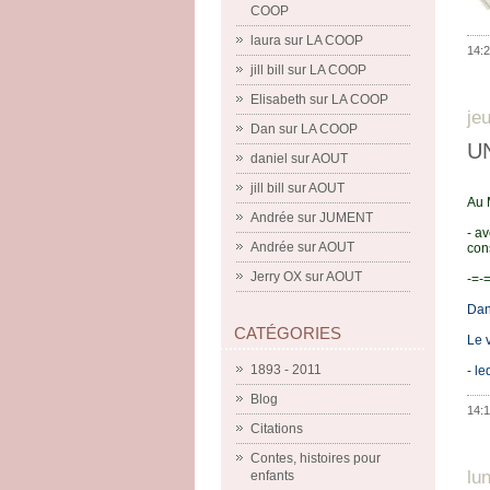
COOP
laura
sur
LA COOP
14:2
jill bill
sur
LA COOP
Elisabeth
sur
LA COOP
je
Dan
sur
LA COOP
U
daniel
sur
AOUT
jill bill
sur
AOUT
Au 
Andrée
sur
JUMENT
- a
Andrée
sur
AOUT
con
Jerry OX
sur
AOUT
-=-
Dan
CATÉGORIES
Le 
1893 - 2011
- l
Blog
14:1
Citations
Contes, histoires pour
lu
enfants