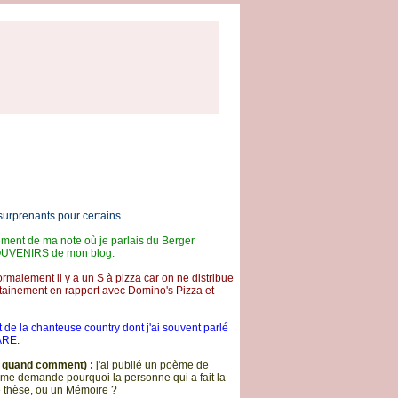
urprenants pour certains.
inement de ma note où je parlais du Berger
SOUVENIRS de mon blog.
ormalement il y a un S à pizza car on ne distribue
tainement en rapport avec Domino's Pizza et
git de la chanteuse country dont j'ai souvent parlé
ARE.
 quand comment) :
j'ai publié un poème de
me demande pourquoi la personne qui a fait la
e thèse, ou un Mémoire ?