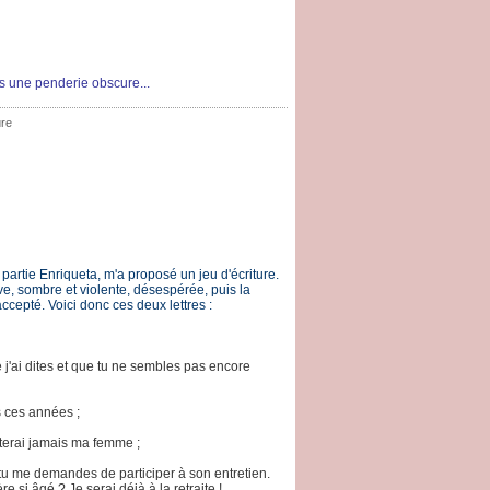
ns une penderie obscure...
ure
t partie Enriqueta, m'a proposé un jeu d'écriture.
ve, sombre et violente, désespérée, puis la
accepté. Voici donc ces deux lettres :
e j'ai dites et que tu ne sembles pas encore
s ces années ;
itterai jamais ma femme ;
 tu me demandes de participer à son entretien.
 si âgé ? Je serai déjà à la retraite !