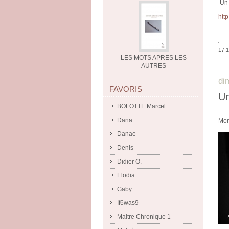
Un 
htt
17:1
LES MOTS APRES LES
AUTRES
di
FAVORIS
Un
BOLOTTE Marcel
Dana
Mon 
Danae
Denis
Didier O.
Elodia
Gaby
If6was9
Maitre Chronique 1