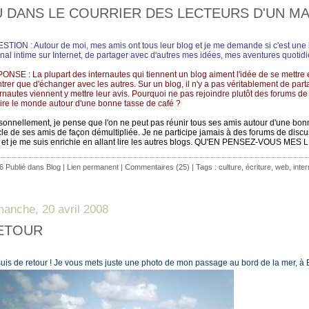
U DANS LE COURRIER DES LECTEURS D'UN M
STION : Autour de moi, mes amis ont tous leur blog et je me demande si c'est un
rnal intime sur Internet, de partager avec d'autres mes idées, mes aventures quotidi
ONSE : La plupart des internautes qui tiennent un blog aiment l'idée de se mettre en
trer que d'échanger avec les autres. Sur un blog, il n'y a pas véritablement de pa
ernautes viennent y mettre leur avis. Pourquoi ne pas rejoindre plutôt des forums de
aire le monde autour d'une bonne tasse de café ?
sonnellement, je pense que l'on ne peut pas réunir tous ses amis autour d'une bonne
cle de ses amis de façon démultipliée. Je ne participe jamais à des forums de dis
 et je me suis enrichie en allant lire les autres blogs. QU'EN PENSEZ-VOUS ME
6 Publié dans
Blog
|
Lien permanent
|
Commentaires (25)
| Tags :
culture
,
écriture
,
web
,
inter
manche, 20 avril 2008
ETOUR
suis de retour ! Je vous mets juste une photo de mon passage au bord de la mer,