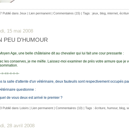
7 Publié dans
Jeux
|
Lien permanent
|
Commentaires (15)
| Tags :
jeux
,
blog
,
internet
,
écritur
udi, 15 mai 2008
N PEU D'HUMOUR
Moyen Age, une belle châtelaine dit au chevalier qui lui fait une cour pressante :
vec les conserves, je me méfie. Laissez-moi examiner de près votre armure que je vo
sommation.
=-=-==-=-=-=-
s la salle d'attente d'un vétérinaire, deux fauteuils sont respectivement occupés pa
vétérinaire questionne :
equel de vous deux est arrivé le premier ?
3 Publié dans
Loisirs
|
Lien permanent
|
Commentaires (10)
| Tags :
écriture
,
humour
,
blog
,
w
ndi, 28 avril 2008