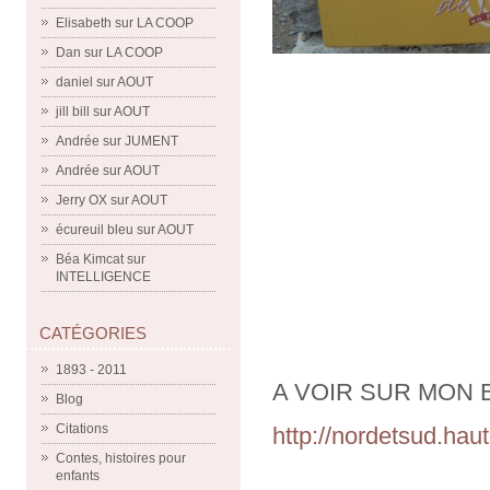
Elisabeth
sur
LA COOP
Dan
sur
LA COOP
daniel
sur
AOUT
jill bill
sur
AOUT
Andrée
sur
JUMENT
Andrée
sur
AOUT
Jerry OX
sur
AOUT
écureuil bleu
sur
AOUT
Béa Kimcat
sur
INTELLIGENCE
CATÉGORIES
1893 - 2011
A VOIR SUR MON B
Blog
Citations
http://nordetsud.haut
Contes, histoires pour
enfants