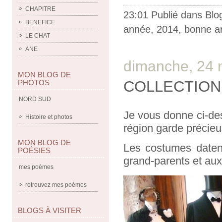
CHAPITRE
23:01 Publié dans
Blo
BENEFICE
année
,
2014
,
bonne a
LE CHAT
ANE
dimanche, 24
MON BLOG DE
COLLECTION
PHOTOS
NORD SUD
Je vous donne ci-des
Histoire et photos
région garde précie
MON BLOG DE
Les costumes datent
POÉSIES
grand-parents et au
mes poèmes
retrouvez mes poèmes
BLOGS À VISITER