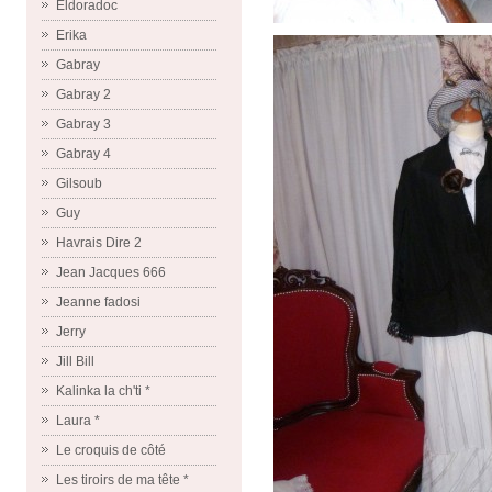
Eldoradoc
Erika
Gabray
Gabray 2
Gabray 3
Gabray 4
Gilsoub
Guy
Havrais Dire 2
Jean Jacques 666
Jeanne fadosi
Jerry
Jill Bill
Kalinka la ch'ti *
Laura *
Le croquis de côté
Les tiroirs de ma tête *