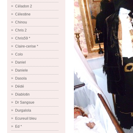
Céladon 2
Célestine
Chinou
Chris 2
Chris59 *
Claire-cerise *
Colo
Daniel
Daniele
Dasola
Dédé
Diablotin
Dr Sangsue
Durgalola
Ecureuil bleu
Ed *