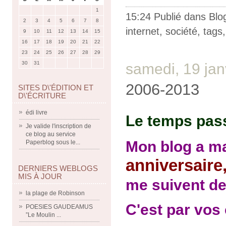
1
15:24 Publié dans
Blo
2
3
4
5
6
7
8
internet
,
société
,
tags
9
10
11
12
13
14
15
16
17
18
19
20
21
22
23
24
25
26
27
28
29
30
31
samedi, 19 jan
2006-2013
SITES D\'ÉDITION ET
D\'ÉCRITURE
édi livre
Le temps pa
Je valide l'inscription de
ce blog au service
Mon blog a m
Paperblog sous le...
anniversaire
DERNIERS WEBLOGS
MIS À JOUR
me suivent d
la plage de Robinson
C'est par vos
POESIES GAUDEAMUS
”Le Moulin ...