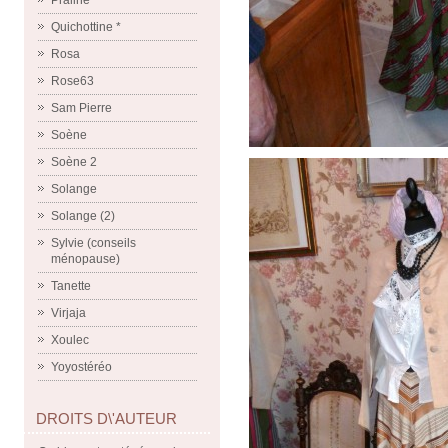
Praline
Quichottine *
Rosa
Rose63
Sam Pierre
Soène
Soène 2
Solange
Solange (2)
Sylvie (conseils
ménopause)
Tanette
Virjaja
Xoulec
Yoyostéréo
DROITS D\'AUTEUR