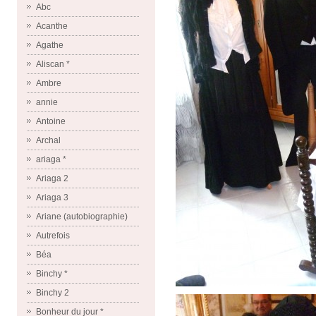
Abc
Acanthe
Agathe
Aliscan *
Ambre
annie
Antoine
Archal
ariaga *
Ariaga 2
Ariaga 3
Ariane (autobiographie)
Autrefois
Béa
Binchy *
Binchy 2
Bonheur du jour *