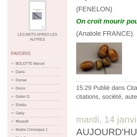
(FENELON)
On croit mourir pou
(Anatole FRANCE).
LES MOTS APRES LES
AUTRES
FAVORIS
BOLOTTE Marcel
Dana
Danae
15:29 Publié dans
Cit
Denis
citations
,
société
,
aute
Didier O.
Elodia
Gaby
mardi, 14 janv
If6was9
AUJOURD'HUI
Maitre Chronique 1