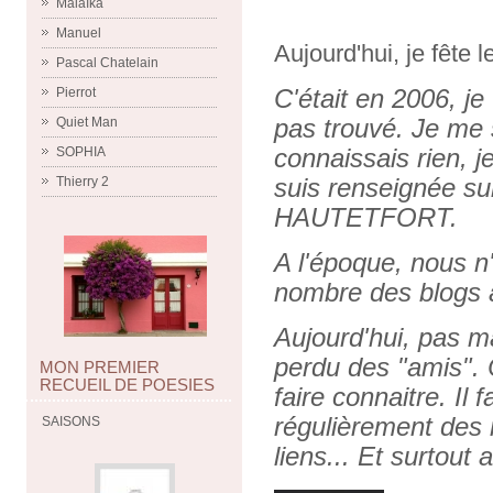
Malaïka
Manuel
Aujourd'hui, je fête 
Pascal Chatelain
C'était en 2006, je 
Pierrot
pas trouvé. Je me s
Quiet Man
connaissais rien, 
SOPHIA
suis renseignée su
Thierry 2
HAUTETFORT.
A l'époque, nous n
nombre des blogs 
Aujourd'hui, pas ma
perdu des "amis". 
MON PREMIER
RECUEIL DE POESIES
faire connaitre. Il
régulièrement des n
SAISONS
liens... Et surtout 