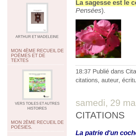
La sagesse est le
Pensées
).
ARTHUR ET MADELEINE
MON 4ÈME RECUEIL DE
POÈMES ET DE
TEXTES
18:37 Publié dans
Cit
citations
,
auteur
,
écrit
samedi, 29 ma
VERS TOILES ET AUTRES
HISTOIRES
CITATIONS
MON 2ÈME RECUEIL DE
POÉSIES.
La patrie d'un coch