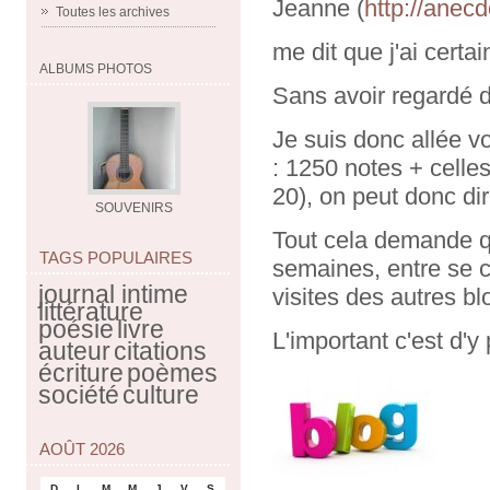
Jeanne (
http://anec
Toutes les archives
me dit que j'ai certa
ALBUMS PHOTOS
Sans avoir regardé 
Je suis donc allée vo
: 1250 notes + celles
20), on peut donc dir
SOUVENIRS
Tout cela demande q
TAGS POPULAIRES
semaines, entre se cr
journal intime
visites des autres b
littérature
poésie
livre
L'important c'est d'y 
auteur
citations
écriture
poèmes
société
culture
AOÛT 2026
D
L
M
M
J
V
S