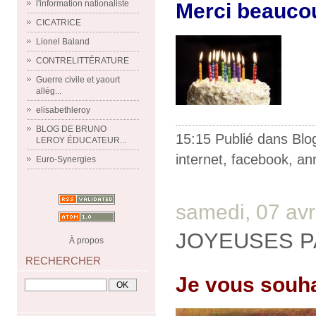
l'information nationaliste
Merci beauco
CICATRICE
Lionel Baland
CONTRELITTÉRATURE
Guerre civile et yaourt
allég...
elisabethleroy
BLOG DE BRUNO
15:15 Publié dans
Blo
LEROY ÉDUCATEUR...
internet
,
facebook
,
ann
Euro-Synergies
samedi, 07 avr
JOYEUSES 
À propos
RECHERCHER
Je vous souha