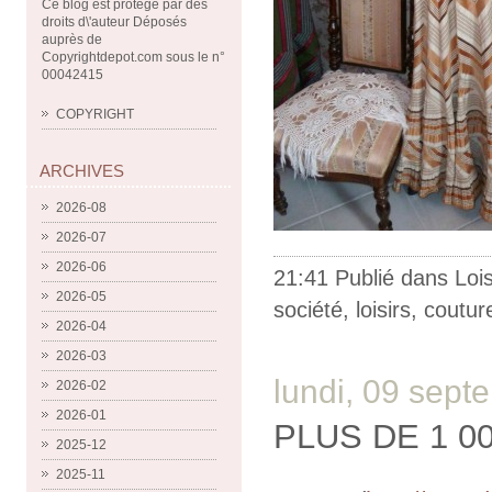
Ce blog est protégé par des
droits d\'auteur Déposés
auprès de
Copyrightdepot.com sous le n°
00042415
COPYRIGHT
ARCHIVES
2026-08
2026-07
2026-06
21:41 Publié dans
Lois
2026-05
société
,
loisirs
,
coutur
2026-04
2026-03
lundi, 09 sep
2026-02
2026-01
PLUS DE 1 0
2025-12
2025-11