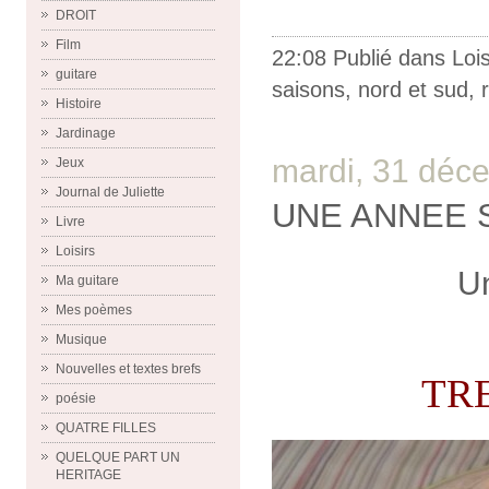
DROIT
Film
22:08 Publié dans
Lois
guitare
saisons
,
nord et sud
,
Histoire
Jardinage
mardi, 31 déc
Jeux
Journal de Juliette
UNE ANNEE S
Livre
Loisirs
U
Ma guitare
Mes poèmes
Musique
Nouvelles et textes brefs
TRE
poésie
QUATRE FILLES
QUELQUE PART UN
HERITAGE