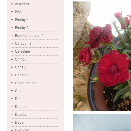
Autrefois
Béa
Binchy *
Binchy 2
Bonheur du jour *
Céladon 2
Célestine
Chinou
Chris 2
Chris59 *
Claire-cerise *
Colo
Daniel
Daniele
Dasola
Dédé
Diablotin