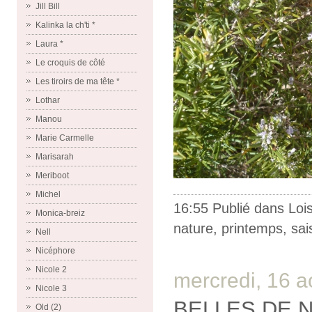
Jill Bill
Kalinka la ch'ti *
Laura *
Le croquis de côté
Les tiroirs de ma tête *
Lothar
Manou
Marie Carmelle
Marisarah
Meriboot
Michel
16:55 Publié dans
Lois
Monica-breiz
nature
,
printemps
,
sai
Nell
Nicéphore
Nicole 2
mercredi, 16 a
Nicole 3
BELLES DE N
Old (2)