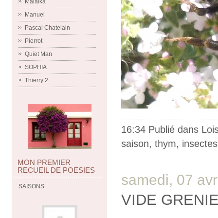
Malaïka
Manuel
Pascal Chatelain
Pierrot
Quiet Man
SOPHIA
Thierry 2
16:34 Publié dans
Lois
saison
,
thym
,
insectes
MON PREMIER
RECUEIL DE POESIES
samedi, 07 avr
SAISONS
VIDE GRENI