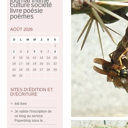
journal intime
culture
société
livre
poésie
poèmes
AOÛT 2026
D
L
M
M
J
V
S
1
2
3
4
5
6
7
8
9
10
11
12
13
14
15
16
17
18
19
20
21
22
23
24
25
26
27
28
29
30
31
SITES D\'ÉDITION ET
D\'ÉCRITURE
édi livre
Je valide l'inscription de
ce blog au service
Paperblog sous le...