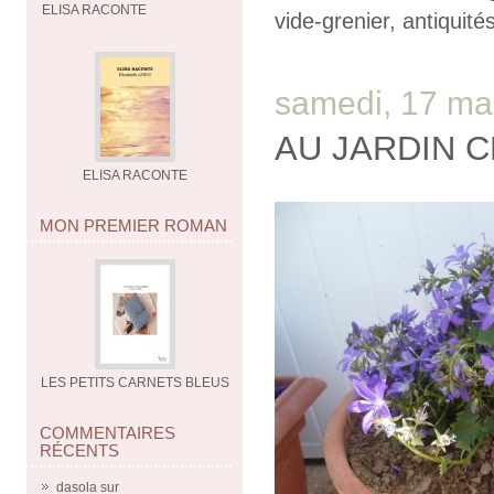
ELISA RACONTE
vide-grenier
,
antiquité
samedi, 17 ma
AU JARDIN CE 
ELISA RACONTE
MON PREMIER ROMAN
LES PETITS CARNETS BLEUS
COMMENTAIRES
RÉCENTS
dasola
sur