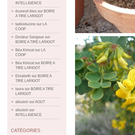
INTELLIGENCE
écureuil bleu
sur
BOIRE
A TIRE LARIGOT
tadloiducine
sur
LA
COOP
Docteur Sangsue
sur
BOIRE A TIRE LARIGOT
Béa Kimcat
sur
LA
COOP
Béa Kimcat
sur
BOIRE A
TIRE LARIGOT
Elisabeth
sur
BOIRE A
TIRE LARIGOT
laura
sur
BOIRE A TIRE
LARIGOT
allusion
sur
AOUT
allusion
sur
INTELLIGENCE
CATÉGORIES