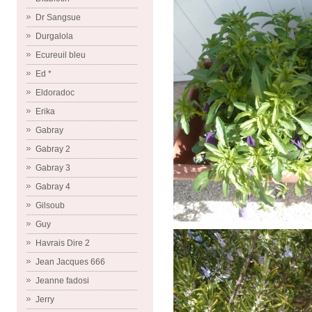
Dr Sangsue
Durgalola
Ecureuil bleu
Ed *
Eldoradoc
Erika
Gabray
Gabray 2
Gabray 3
Gabray 4
Gilsoub
Guy
Havrais Dire 2
Jean Jacques 666
Jeanne fadosi
Jerry