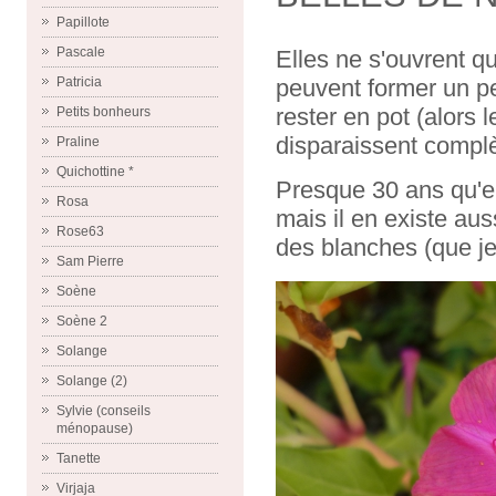
Papillote
Pascale
Elles ne s'ouvrent que
Patricia
peuvent former un pet
rester en pot (alors 
Petits bonheurs
disparaissent compl
Praline
Quichottine *
Presque 30 ans qu'el
Rosa
mais il en existe au
Rose63
des blanches (que je 
Sam Pierre
Soène
Soène 2
Solange
Solange (2)
Sylvie (conseils
ménopause)
Tanette
Virjaja