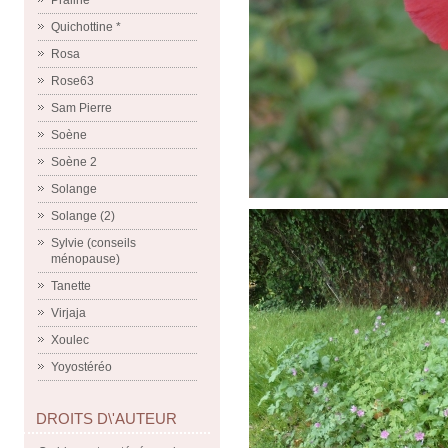
Praline
Quichottine *
Rosa
Rose63
Sam Pierre
Soène
Soène 2
Solange
Solange (2)
Sylvie (conseils
ménopause)
Tanette
Virjaja
Xoulec
Yoyostéréo
DROITS D\'AUTEUR