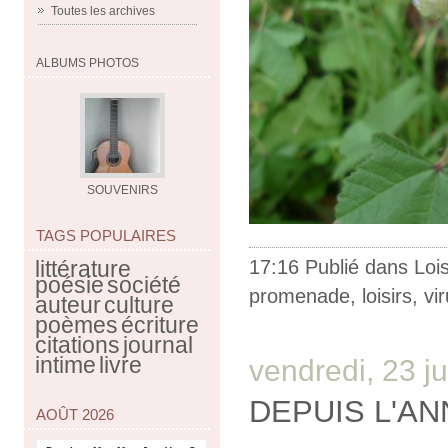
Toutes les archives
ALBUMS PHOTOS
SOUVENIRS
TAGS POPULAIRES
littérature
17:16 Publié dans
Lois
poésie
société
promenade
,
loisirs
,
vi
auteur
culture
poèmes
écriture
citations
journal
intime
livre
vendredi, 23 j
DEPUIS L'A
AOÛT 2026