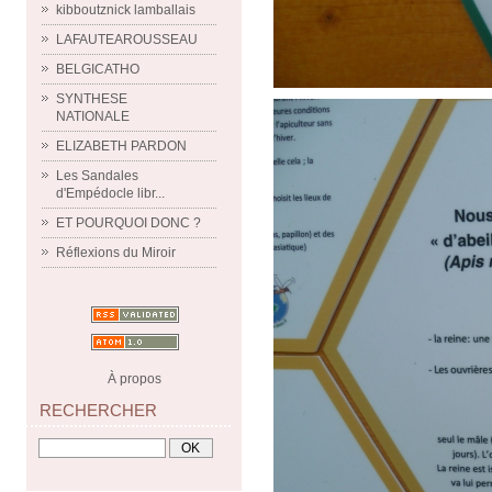
kibboutznick lamballais
LAFAUTEAROUSSEAU
BELGICATHO
SYNTHESE
NATIONALE
ELIZABETH PARDON
Les Sandales
d'Empédocle libr...
ET POURQUOI DONC ?
Réflexions du Miroir
À propos
RECHERCHER