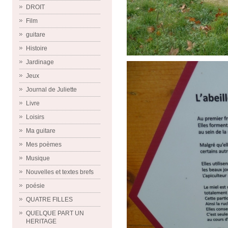
DROIT
Film
guitare
Histoire
Jardinage
Jeux
Journal de Juliette
Livre
Loisirs
Ma guitare
Mes poèmes
Musique
Nouvelles et textes brefs
poésie
QUATRE FILLES
QUELQUE PART UN
HERITAGE