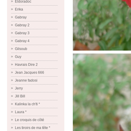
Eldoradoc
Erika
Gabray
Gabray 2
Gabray 3
Gabray 4
Gilsoub
Guy
Havrais Dire 2
Jean Jacques 666
Jeanne fadosi
Jerry
Jill Bill
Kalinka la ch'ti *
Laura *
Le croquis de côté
Les tiroirs de ma tête *