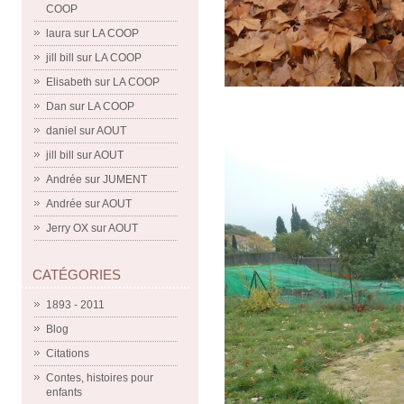
COOP
laura
sur
LA COOP
jill bill
sur
LA COOP
Elisabeth
sur
LA COOP
Dan
sur
LA COOP
daniel
sur
AOUT
jill bill
sur
AOUT
Andrée
sur
JUMENT
Andrée
sur
AOUT
Jerry OX
sur
AOUT
CATÉGORIES
1893 - 2011
Blog
Citations
Contes, histoires pour
enfants