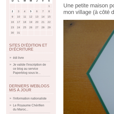
D
L
M
M
J
V
S
Une petite maison po
1
mon village (à côté 
2
3
4
5
6
7
8
9
10
11
12
13
14
15
16
17
18
19
20
21
22
23
24
25
26
27
28
29
30
31
SITES D\'ÉDITION ET
D\'ÉCRITURE
édi livre
Je valide l'inscription de
ce blog au service
Paperblog sous le...
DERNIERS WEBLOGS
MIS À JOUR
l'information nationaliste
Le Royaume Chérifien
du Maroc...