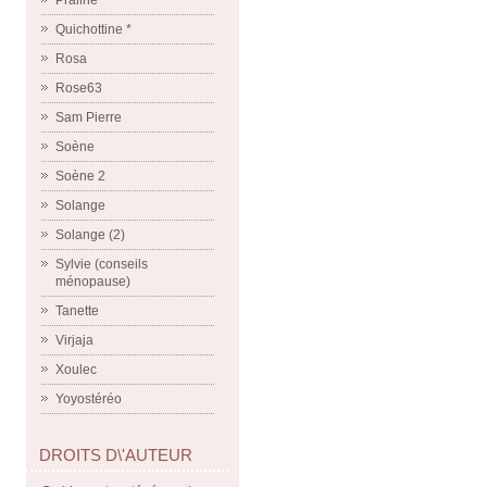
Praline
Quichottine *
Rosa
Rose63
Sam Pierre
Soène
Soène 2
Solange
Solange (2)
Sylvie (conseils
ménopause)
Tanette
Virjaja
Xoulec
Yoyostéréo
DROITS D\'AUTEUR