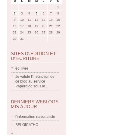
D
L
M
M
J
V
S
1
2
3
4
5
6
7
8
9
10
11
12
13
14
15
16
17
18
19
20
21
22
23
24
25
26
27
28
29
30
31
SITES D\'ÉDITION ET
D\'ÉCRITURE
édi livre
Je valide l'inscription de
ce blog au service
Paperblog sous le...
DERNIERS WEBLOGS
MIS À JOUR
l'information nationaliste
BELGICATHO
;_