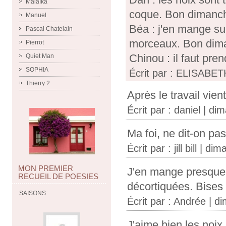
Malaïka
coque. Bon dimanc
Manuel
Béa : j'en mange su
Pascal Chatelain
morceaux. Bon dima
Pierrot
Chinou : il faut pr
Quiet Man
SOPHIA
Écrit par : ELISABETH
Thierry 2
Après le travail vien
Écrit par :
daniel
| dim
Ma foi, ne dit-on pas l
Écrit par :
jill bill
| dima
MON PREMIER
J'en mange presque c
RECUEIL DE POESIES
décortiquées. Bises
SAISONS
Écrit par :
Andrée
| di
J'aime bien les noix,