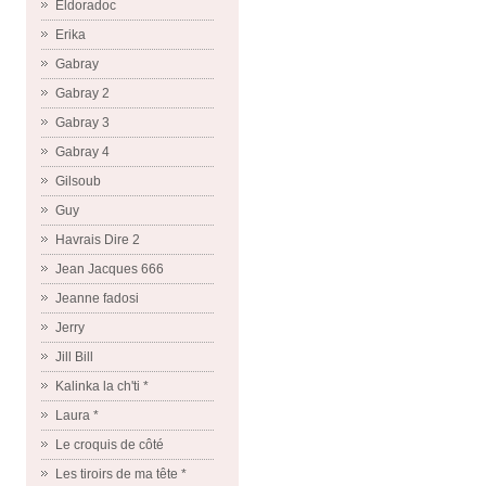
Eldoradoc
Erika
Gabray
Gabray 2
Gabray 3
Gabray 4
Gilsoub
Guy
Havrais Dire 2
Jean Jacques 666
Jeanne fadosi
Jerry
Jill Bill
Kalinka la ch'ti *
Laura *
Le croquis de côté
Les tiroirs de ma tête *