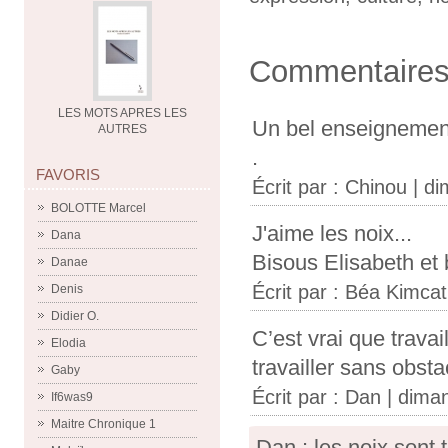
Commentaire
LES MOTS APRES LES
Un bel enseignement
AUTRES
.
FAVORIS
Écrit par :
Chinou
| di
BOLOTTE Marcel
J'aime les noix...
Dana
Bisous Elisabeth et
Danae
Écrit par :
Béa Kimcat
Denis
Didier O.
C’est vrai que travai
Elodia
travailler sans obsta
Gaby
Écrit par : Dan | diman
If6was9
Maitre Chronique 1
Dan : les noix sont