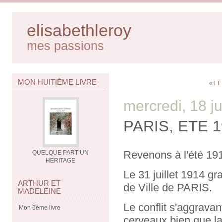
elisabethleroy
mes passions
MON HUITIÈME LIVRE
« FE
mercredi, 18 ju
PARIS, ETE 19
Revenons à l'été 19
QUELQUE PART UN
HERITAGE
Le 31 juillet 1914 gr
ARTHUR ET
de Ville de PARIS.
MADELEINE
Le conflit s'aggravan
Mon 6ème livre
cerveaux bien que la 