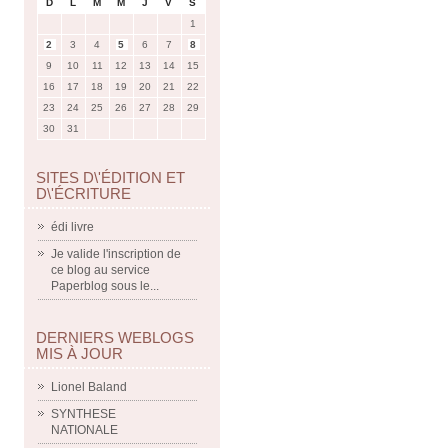
D
L
M
M
J
V
S
1
2
3
4
5
6
7
8
9
10
11
12
13
14
15
16
17
18
19
20
21
22
23
24
25
26
27
28
29
30
31
SITES D\'ÉDITION ET
D\'ÉCRITURE
édi livre
Je valide l'inscription de
ce blog au service
Paperblog sous le...
DERNIERS WEBLOGS
MIS À JOUR
Lionel Baland
SYNTHESE
NATIONALE