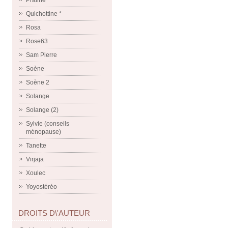
Praline
Quichottine *
Rosa
Rose63
Sam Pierre
Soène
Soène 2
Solange
Solange (2)
Sylvie (conseils
ménopause)
Tanette
Virjaja
Xoulec
Yoyostéréo
DROITS D\'AUTEUR