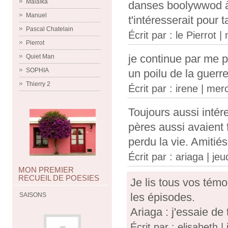
Malaïka
danses boolywwod à 
Manuel
t'intéresserait pour t
Pascal Chatelain
Écrit par :
le Pierrot
| 
Pierrot
je continue par me p
Quiet Man
SOPHIA
un poilu de la guerr
Thierry 2
Écrit par :
irene
| merc
Toujours aussi intér
pères aussi avaient 
perdu la vie. Amitiés
Écrit par :
ariaga
| jeud
MON PREMIER
RECUEIL DE POESIES
Je lis tous vos tém
les épisodes.
SAISONS
Ariaga : j'essaie de
Écrit par : elisabeth | 