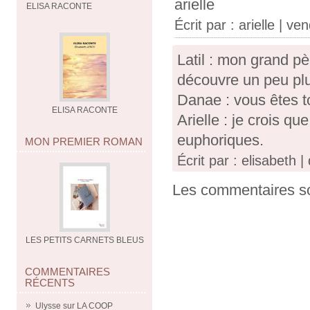
arielle
ELISA RACONTE
Écrit par :
arielle
| vend
Latil : mon grand p
découvre un peu pl
Danae : vous êtes t
ELISA RACONTE
Arielle : je crois que
euphoriques.
MON PREMIER ROMAN
Écrit par : elisabeth |
Les commentaires so
LES PETITS CARNETS BLEUS
COMMENTAIRES
RÉCENTS
Ulysse
sur
LA COOP