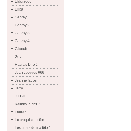
Eldoradoc
Erika
Gabray
Gabray 2
Gabray 3
Gabray 4
Gilsoub
Guy
Havrais Dire 2
Jean Jacques 666
Jeanne fadosi
Jerry
Jill Bill
Kalinka la ch'ti *
Laura *
Le croquis de côté
Les tiroirs de ma tête *