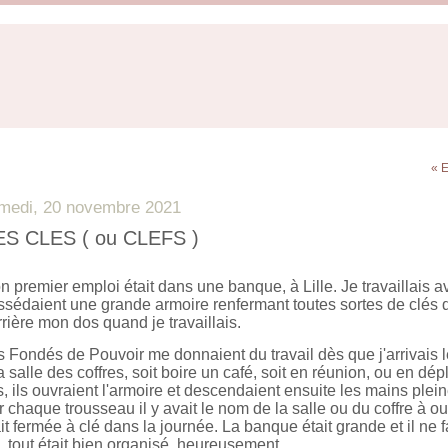
« 
medi, 20 novembre 2021
S CLES ( ou CLEFS )
n premier emploi était dans une banque, à Lille. Je travaillais
ssédaient une grande armoire renfermant toutes sortes de clés d
rière mon dos quand je travaillais.
 Fondés de Pouvoir me donnaient du travail dès que j'arrivais le 
a salle des coffres, soit boire un café, soit en réunion, ou en d
s, ils ouvraient l'armoire et descendaient ensuite les mains plein
 chaque trousseau il y avait le nom de la salle ou du coffre à ouv
it fermée à clé dans la journée. La banque était grande et il ne f
, tout était bien organisé, heureusement.