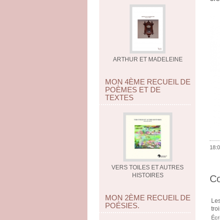
ARTHUR ET MADELEINE
MON 4ÈME RECUEIL DE
POÈMES ET DE
TEXTES
18:0
VERS TOILES ET AUTRES
HISTOIRES
C
MON 2ÈME RECUEIL DE
Les
POÉSIES.
tro
Écr