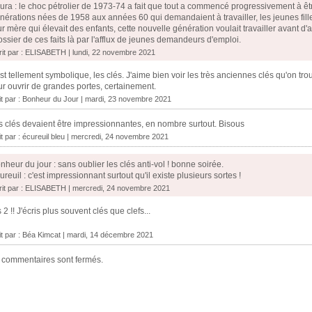
ura : le choc pétrolier de 1973-74 a fait que tout a commencé progressivement à être
nérations nées de 1958 aux années 60 qui demandaient à travailler, les jeunes fil
ur mère qui élevait des enfants, cette nouvelle génération voulait travailler avant
ossier de ces faits là par l'afflux de jeunes demandeurs d'emploi.
rit par : ELISABETH | lundi, 22 novembre 2021
st tellement symbolique, les clés. J'aime bien voir les très anciennes clés qu'on tr
r ouvrir de grandes portes, certainement.
it par :
Bonheur du Jour
| mardi, 23 novembre 2021
 clés devaient être impressionnantes, en nombre surtout. Bisous
it par :
écureuil bleu
| mercredi, 24 novembre 2021
nheur du jour : sans oublier les clés anti-vol ! bonne soirée.
ureuil : c'est impressionnant surtout qu'il existe plusieurs sortes !
rit par : ELISABETH | mercredi, 24 novembre 2021
 2 !! J'écris plus souvent clés que clefs...
it par :
Béa Kimcat
| mardi, 14 décembre 2021
 commentaires sont fermés.