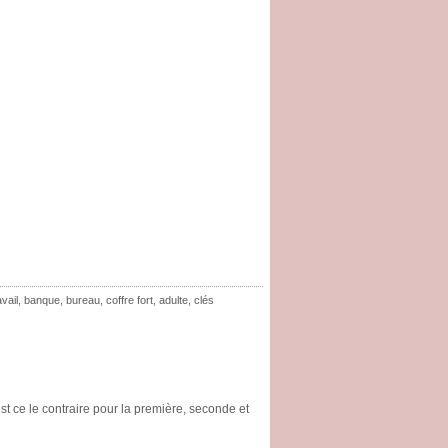
avail
,
banque
,
bureau
,
coffre fort
,
adulte
,
clés
 est ce le contraire pour la première, seconde et