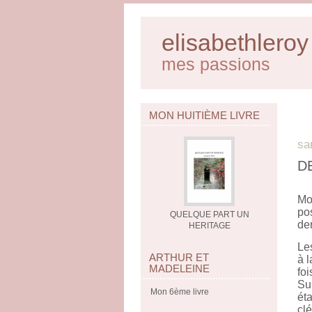
elisabethleroy
mes passions
MON HUITIÈME LIVRE
sa
DE
Mo
po
QUELQUE PART UN
der
HERITAGE
Les
ARTHUR ET
à l
MADELEINE
foi
Sur
Mon 6ème livre
éta
clé