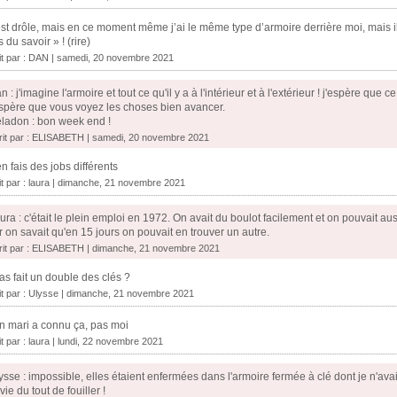
st drôle, mais en ce moment même j’ai le même type d’armoire derrière moi, mais il n
s du savoir » ! (rire)
it par :
DAN
| samedi, 20 novembre 2021
n : j'imagine l'armoire et tout ce qu'il y a à l'intérieur et à l'extérieur ! j'espère que 
espère que vous voyez les choses bien avancer.
ladon : bon week end !
rit par : ELISABETH | samedi, 20 novembre 2021
en fais des jobs différents
it par :
laura
| dimanche, 21 novembre 2021
ura : c'était le plein emploi en 1972. On avait du boulot facilement et on pouvait aussi
r on savait qu'en 15 jours on pouvait en trouver un autre.
rit par : ELISABETH | dimanche, 21 novembre 2021
as fait un double des clés ?
it par :
Ulysse
| dimanche, 21 novembre 2021
 mari a connu ça, pas moi
it par :
laura
| lundi, 22 novembre 2021
ysse : impossible, elles étaient enfermées dans l'armoire fermée à clé dont je n'avais p
vie du tout de fouiller !