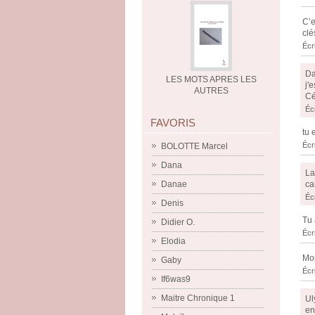
C’e
clé
Écr
Da
LES MOTS APRES LES
j'
AUTRES
Cé
Éc
FAVORIS
tu 
Écr
BOLOTTE Marcel
Dana
La
ca
Danae
Éc
Denis
Tu 
Didier O.
Écr
Elodia
Mon
Gaby
Écr
If6was9
Maitre Chronique 1
Ul
en