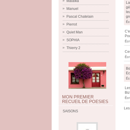
Malaïka
La
gé
Manuel
le
gr
Pascal Chatelain
Éc
Pierrot
C'e
Quiet Man
Pou
SOPHIA
Écr
Thierry 2
Ces
Écr
Bo
Ec
Éc
Les
Biz
MON PREMIER
Écr
RECUEIL DE POESIES
Les
SAISONS