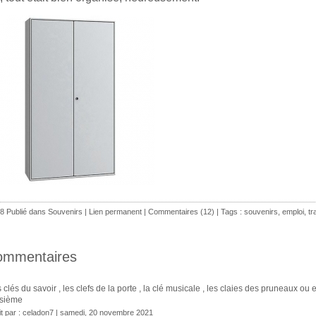
8 Publié dans
Souvenirs
|
Lien permanent
|
Commentaires (12)
| Tags :
souvenirs
,
emploi
,
tr
ommentaires
 clés du savoir , les clefs de la porte , la clé musicale , les claies des pruneaux ou
isième
it par :
celadon7
| samedi, 20 novembre 2021