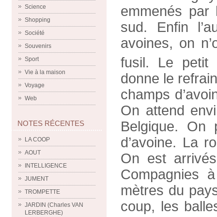
Science
emmenés par le
Shopping
sud. Enfin l’a
Société
avoines, on n’
Souvenirs
fusil. Le petit
Sport
Vie à la maison
donne le refrai
Voyage
champs d’avoin
Web
On attend envi
Belgique. On 
NOTES RÉCENTES
d’avoine. La r
LA COOP
AOUT
On est arrivé
INTELLIGENCE
Compagnies à 
JUMENT
mètres du pays
TROMPETTE
coup, les ball
JARDIN (Charles VAN
LERBERGHE)