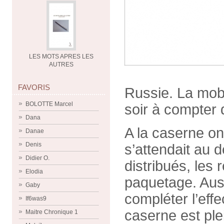
LES MOTS APRES LES
AUTRES
FAVORIS
Russie. La mobi
BOLOTTE Marcel
soir à compter 
Dana
A la caserne on
Danae
Denis
s’attendait au 
Didier O.
distribués, les 
Elodia
paquetage. Auss
Gaby
compléter l’eff
If6was9
caserne est ple
Maitre Chronique 1