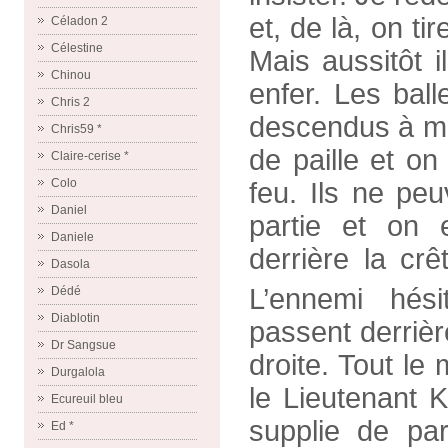
et, de là, on ti
Céladon 2
Célestine
Mais aussitôt 
Chinou
enfer. Les balle
Chris 2
descendus à mi
Chris59 *
de paille et on
Claire-cerise *
Colo
feu. Ils ne pe
Daniel
partie et on 
Daniele
derrière la crê
Dasola
L’ennemi hés
Dédé
Diablotin
passent derrièr
Dr Sangsue
droite. Tout le
Durgalola
le Lieutenant 
Ecureuil bleu
supplie de par
Ed *