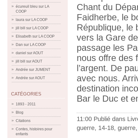
Chant du Dépar
écureuil bleu
sur
LA
COOP
Faidherbe, le bo
laura
sur
LA COOP
République, le 
jill bill
sur
LA COOP
vers la Gare de
Elisabeth
sur
LA COOP
Dan
sur
LA COOP
passage les Pa
daniel
sur
AOUT
nous offre des 
jill bill
sur
AOUT
l’argent. De pau
Andrée
sur
JUMENT
avec nous. Arr
Andrée
sur
AOUT
destination inc
CATÉGORIES
Bar le Duc et en
1893 - 2011
Blog
11:00 Publié dans
Livr
Citations
guerre
,
14-18
,
guerre
Contes, histoires pour
enfants