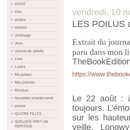
DROIT
vendredi, 10 
Film
guitare
LES POILUS 
Histoire
Jardinage
Extrait du journ
Jeux
paru dans mon l
Journal de Juliette
Livre
TheBookEditio
Loisirs
https://www.thebooke
Ma guitare
Mes poèmes
Musique
Le 22 août : 
Nouvelles et textes brefs
toujours. L’émo
poésie
QUATRE FILLES
sur les hauteu
QUELQUE PART UN
veille. Longw
HERITAGE