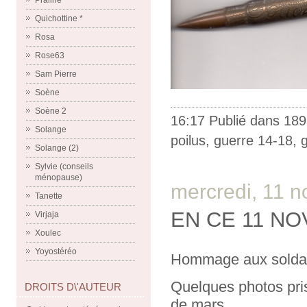
Praline
Quichottine *
Rosa
Rose63
Sam Pierre
Soène
Soène 2
16:17 Publié dans
189
Solange
poilus
,
guerre 14-18
,
Solange (2)
Sylvie (conseils
ménopause)
mercredi, 11 
Tanette
EN CE 11 N
Virjaja
Xoulec
Yoyostéréo
Hommage aux soldat
Quelques photos pr
DROITS D\'AUTEUR
de mars.