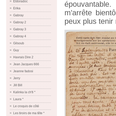
Eldoradoc
épouvantable.
Erika
m’arrête bient
Gabray
peux plus tenir
Gabray 2
Gabray 3
Gabray 4
Gilsoub
Guy
Havrais Dire 2
Jean Jacques 666
Jeanne fadosi
Jerry
Jill Bill
Kalinka la ch'ti *
Laura *
Le croquis de côté
Les tiroirs de ma tête *