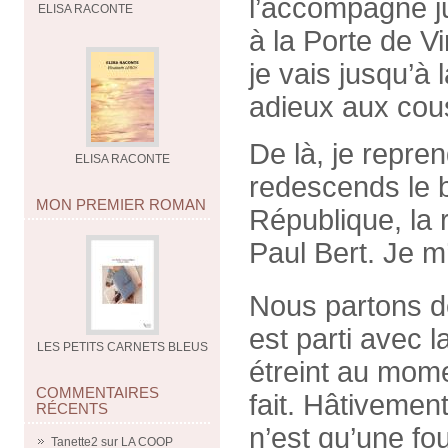
l’accompagne ju
ELISA RACONTE
à la Porte de Vi
je vais jusqu’à 
adieux aux cous
De là, je repren
ELISA RACONTE
redescends le b
MON PREMIER ROMAN
République, la r
Paul Bert. Je m
Nous partons de
est parti avec 
LES PETITS CARNETS BLEUS
étreint au mome
COMMENTAIRES
fait. Hâtivemen
RÉCENTS
n’est qu’une fou
Tanette2
sur
LA COOP