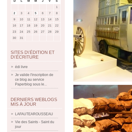
D
L
M
M
J
V
S
1
2
3
4
5
6
7
8
9
10
11
12
13
14
15
16
17
18
19
20
21
22
23
24
25
26
27
28
29
30
31
SITES D\'ÉDITION ET
D\'ÉCRITURE
édi livre
Je valide l'inscription de
ce blog au service
Paperblog sous le...
DERNIERS WEBLOGS
MIS À JOUR
LAFAUTEAROUSSEAU
Vie des Saints - Saint du
jour