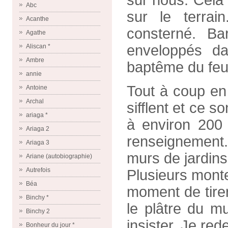
sur nous. Cela
Abc
sur le terra
Acanthe
consterné. Ba
Agathe
enveloppés da
Aliscan *
Ambre
baptême du feu 
annie
Tout à coup en 
Antoine
Archal
sifflent et ce 
ariaga *
à environ 200 
Ariaga 2
renseignement
Ariaga 3
murs de jardins 
Ariane (autobiographie)
Autrefois
Plusieurs monte
Béa
moment de tirer
Binchy *
le plâtre du mu
Binchy 2
insister. Je re
Bonheur du jour *