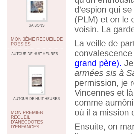
d’espion qui se
(PLM) et on le 
SAISONS
voisin. La gard
MON 3ÈME RECUEIL DE
La veille de par
POESIES
convalescence 
AUTOUR DE HUIT HEURES
grand père).
Je
armées sis à S
permission, je 
Vincennes et là 
AUTOUR DE HUIT HEURES
comme aumônier 
où il a mission
MON PREMIER
RECUEIL
D'ANECDOTES
Ensuite, on man
D'ENFANCES