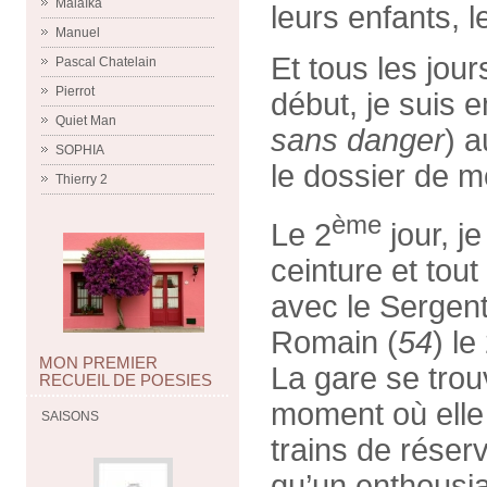
Malaïka
leurs enfants, 
Manuel
Et tous les jour
Pascal Chatelain
Pierrot
début, je suis 
Quiet Man
sans
danger
) a
SOPHIA
le dossier de mo
Thierry 2
ème
Le 2
jour, j
ceinture et tou
avec le Sergen
Romain (
54
) le
MON PREMIER
La gare se trou
RECUEIL DE POESIES
moment où elle s
SAISONS
trains de réser
qu’un enthousi