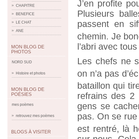
J’en profite po
CHAPITRE
Plusieurs ball
BENEFICE
passent en sif
LE CHAT
ANE
chemin. Je bond
l’abri avec tous
MON BLOG DE
PHOTOS
Les chefs ne s
NORD SUD
on n’a pas d’éc
Histoire et photos
bataillon qui ti
MON BLOG DE
refrains des 2
POÉSIES
gens se cachen
mes poèmes
pas. On se rue
retrouvez mes poèmes
est rentré, là 
BLOGS À VISITER