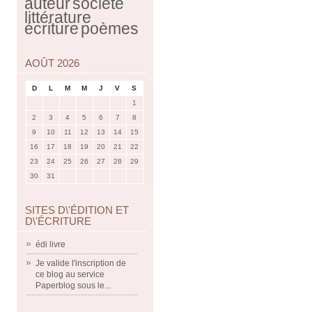
auteur
société
littérature
écriture
poèmes
AOÛT 2026
D
L
M
M
J
V
S
1
2
3
4
5
6
7
8
9
10
11
12
13
14
15
16
17
18
19
20
21
22
23
24
25
26
27
28
29
30
31
SITES D\'ÉDITION ET
D\'ÉCRITURE
édi livre
Je valide l'inscription de
ce blog au service
Paperblog sous le...