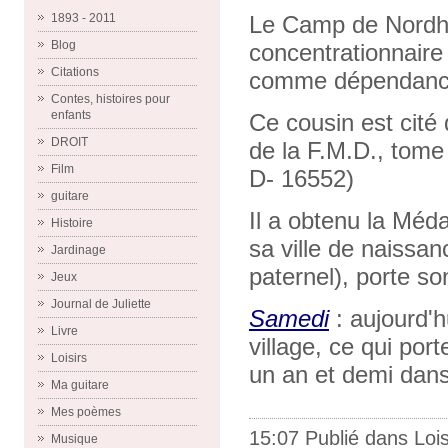
1893 - 2011
Le Camp de Nordha
Blog
concentrationnai
Citations
comme dépendanc
Contes, histoires pour
enfants
Ce cousin est cité
DROIT
de la F.M.D., tome
Film
D- 16552)
guitare
Il a obtenu la Méda
Histoire
sa ville de naissa
Jardinage
paternel), porte s
Jeux
Journal de Juliette
Samedi
: aujourd'h
Livre
village, ce qui por
Loisirs
un an et demi dans 
Ma guitare
Mes poèmes
15:07 Publié dans
Lois
Musique