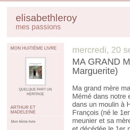
elisabethleroy
mes passions
mercredi, 20 
MON HUITIÈME LIVRE
MA GRAND M
Marguerite)
Ma grand mère mat
QUELQUE PART UN
HERITAGE
Mémé dans notre en
dans un moulin à 
ARTHUR ET
François (né le 1e
MADELEINE
meunier et sa mèr
Mon 6ème livre
et décédée le 1er m