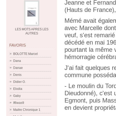
Jeanne et Fernand
(Hauts de France), 
Mémé avait égaleme
avec Marcelle dont 
LES MOTS APRES LES
AUTRES
veuf, s'est remarié
décédé en mai 1961
FAVORIS
pourtant la même vi
BOLOTTE Marcel
hémorragie cérébra
Dana
J'ai fait quelques
Danae
commune possédait 
Denis
Didier O.
- Le moulin du Tord
Elodia
Dieudonné), c'est 
Gaby
Egmont, puis Mass
If6was9
en devient propriét
Maitre Chronique 1