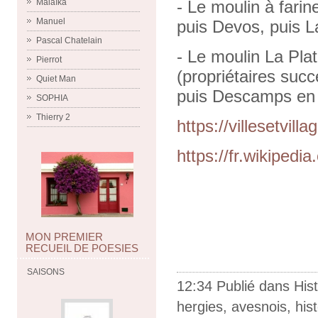
Malaïka
- Le moulin à fari
Manuel
puis Devos, puis L
Pascal Chatelain
- Le moulin La Pla
Pierrot
(propriétaires succ
Quiet Man
puis Descamps en 1
SOPHIA
Thierry 2
https://villesetvil
https://fr.wikipedi
MON PREMIER
RECUEIL DE POESIES
SAISONS
12:34 Publié dans
Hist
hergies
,
avesnois
,
hist