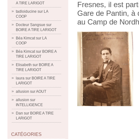
Fresnes, il est par
A TIRE LARIGOT
Gare de Pantin, à
tadloiducine
sur
LA
COOP
au Camp de Nordha
Docteur Sangsue
sur
BOIRE A TIRE LARIGOT
Béa Kimcat
sur
LA
COOP
Béa Kimcat
sur
BOIRE A
TIRE LARIGOT
Elisabeth
sur
BOIRE A
TIRE LARIGOT
laura
sur
BOIRE A TIRE
LARIGOT
allusion
sur
AOUT
allusion
sur
INTELLIGENCE
Dan
sur
BOIRE A TIRE
LARIGOT
CATÉGORIES