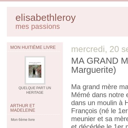
elisabethleroy
mes passions
mercredi, 20 
MON HUITIÈME LIVRE
MA GRAND M
Marguerite)
Ma grand mère mat
QUELQUE PART UN
HERITAGE
Mémé dans notre en
dans un moulin à 
ARTHUR ET
François (né le 1e
MADELEINE
meunier et sa mèr
Mon 6ème livre
et décédée le 1er m