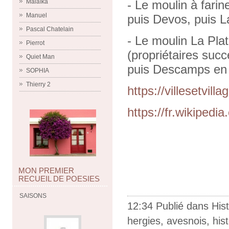
Malaïka
- Le moulin à fari
Manuel
puis Devos, puis L
Pascal Chatelain
- Le moulin La Pla
Pierrot
(propriétaires succ
Quiet Man
puis Descamps en 1
SOPHIA
Thierry 2
https://villesetvil
https://fr.wikipedi
MON PREMIER
RECUEIL DE POESIES
SAISONS
12:34 Publié dans
Hist
hergies
,
avesnois
,
hist