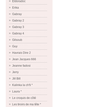
Eldoradoc
Erika
Gabray
Gabray 2
Gabray 3
Gabray 4
Gilsoub
Guy
Havrais Dire 2
Jean Jacques 666
Jeanne fadosi
Jerry
Jill Bill
Kalinka la ch'ti *
Laura *
Le croquis de côté
Les tiroirs de ma tête *