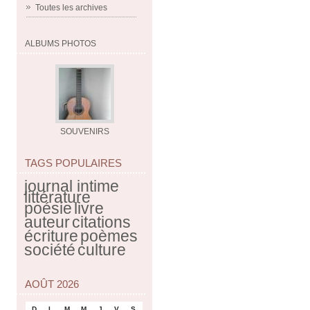
Toutes les archives
ALBUMS PHOTOS
SOUVENIRS
TAGS POPULAIRES
journal intime
littérature
poésie
livre
auteur
citations
écriture
poèmes
société
culture
AOÛT 2026
D
L
M
M
J
V
S