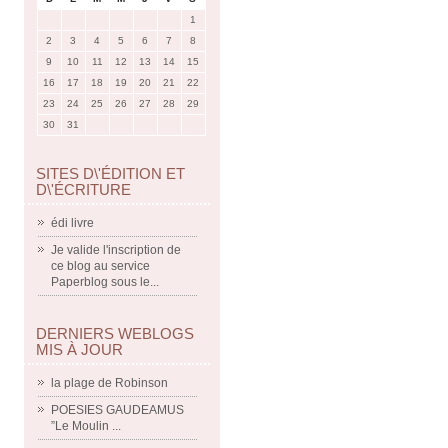
1
2
3
4
5
6
7
8
9
10
11
12
13
14
15
16
17
18
19
20
21
22
23
24
25
26
27
28
29
30
31
SITES D\'ÉDITION ET
D\'ÉCRITURE
édi livre
Je valide l'inscription de
ce blog au service
Paperblog sous le...
DERNIERS WEBLOGS
MIS À JOUR
la plage de Robinson
POESIES GAUDEAMUS
”Le Moulin ...