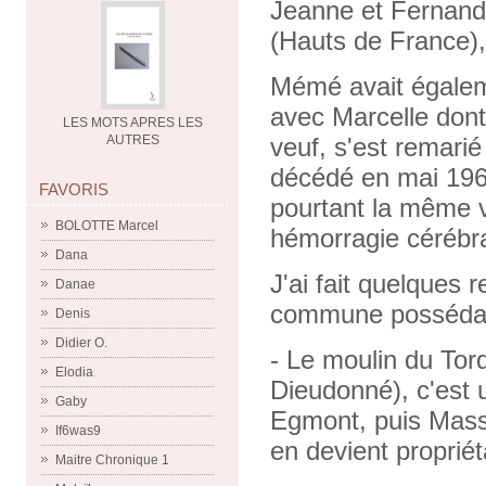
Jeanne et Fernand
(Hauts de France), 
Mémé avait égaleme
avec Marcelle dont 
LES MOTS APRES LES
AUTRES
veuf, s'est remarié
décédé en mai 1961
FAVORIS
pourtant la même vi
BOLOTTE Marcel
hémorragie cérébra
Dana
J'ai fait quelques
Danae
commune possédait 
Denis
Didier O.
- Le moulin du Tord
Elodia
Dieudonné), c'est 
Gaby
Egmont, puis Mass
If6was9
en devient propriét
Maitre Chronique 1