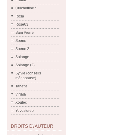
Praline
Quichottine *
Rosa
Rose63
Sam Pierre
Soène
Soène 2
Solange
Solange (2)
Sylvie (conseils
ménopause)
Tanette
Virjaja
Xoulec
Yoyostéréo
DROITS D\'AUTEUR