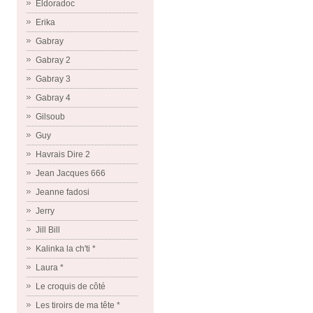
Eldoradoc
Erika
Gabray
Gabray 2
Gabray 3
Gabray 4
Gilsoub
Guy
Havrais Dire 2
Jean Jacques 666
Jeanne fadosi
Jerry
Jill Bill
Kalinka la ch'ti *
Laura *
Le croquis de côté
Les tiroirs de ma tête *