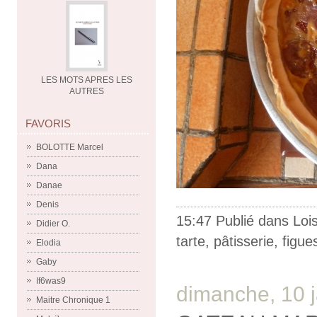
LES MOTS APRES LES
AUTRES
FAVORIS
BOLOTTE Marcel
Dana
Danae
Denis
15:47 Publié dans
Lois
Didier O.
tarte
,
pâtisserie
,
figue
Elodia
Gaby
If6was9
dimanche, 10 
Maitre Chronique 1