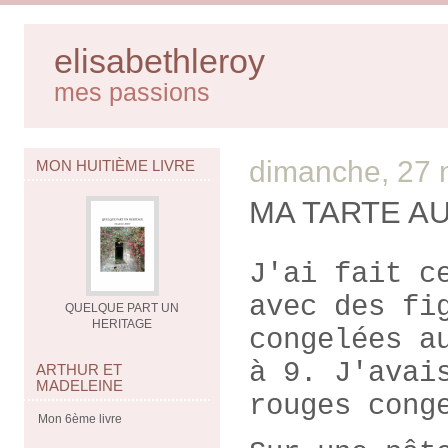
elisabethleroy
mes passions
dimanche, 27
MON HUITIÈME LIVRE
MA TARTE A
J'ai fait c
avec des fi
QUELQUE PART UN
HERITAGE
congelées a
à 9. J'avai
ARTHUR ET
MADELEINE
rouges cong
Mon 6ème livre