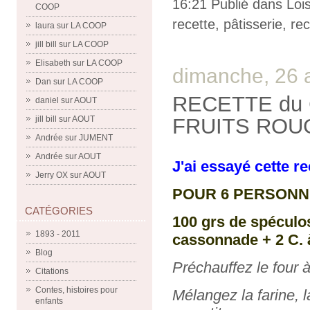
16:21 Publié dans
Lois
COOP
recette
,
pâtisserie
,
rec
laura
sur
LA COOP
jill bill
sur
LA COOP
Elisabeth
sur
LA COOP
dimanche, 26 
Dan
sur
LA COOP
RECETTE du
daniel
sur
AOUT
FRUITS ROU
jill bill
sur
AOUT
Andrée
sur
JUMENT
Andrée
sur
AOUT
J'ai essayé cette re
Jerry OX
sur
AOUT
POUR 6 PERSONNES,
CATÉGORIES
100 grs de spéculos
1893 - 2011
cassonnade + 2 C. à
Blog
Préchauffez le four à
Citations
Contes, histoires pour
Mélangez la farine, 
enfants