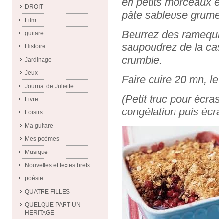
en petits morceaux e
DROIT
pâte sableuse grume
Film
Beurrez des ramequin
guitare
saupoudrez de la ca
Histoire
crumble.
Jardinage
Jeux
Faire cuire 20 mn, le
Journal de Juliette
(Petit truc pour écr
Livre
congélation puis écr
Loisirs
Ma guitare
Mes poèmes
Musique
Nouvelles et textes brefs
poésie
QUATRE FILLES
QUELQUE PART UN
HERITAGE