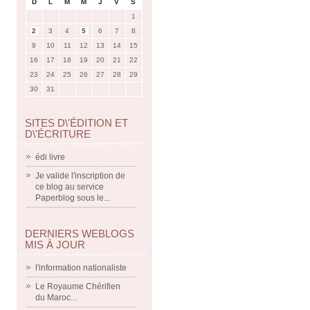
D
L
M
M
J
V
S
1
2
3
4
5
6
7
8
9
10
11
12
13
14
15
16
17
18
19
20
21
22
23
24
25
26
27
28
29
30
31
SITES D\'ÉDITION ET
D\'ÉCRITURE
édi livre
Je valide l'inscription de
ce blog au service
Paperblog sous le...
DERNIERS WEBLOGS
MIS À JOUR
l'information nationaliste
Le Royaume Chérifien
du Maroc...