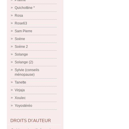
Praline
Quichottine *
Rosa
Rose63
Sam Pierre
Soène
Soène 2
Solange
Solange (2)
Sylvie (conseils
ménopause)
Tanette
Virjaja
Xoulec
Yoyostéréo
DROITS D\'AUTEUR