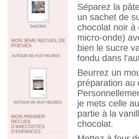
Séparez la pâte
un sachet de su
chocolat noir à
SAISONS
micro-onde) av
MON 3ÈME RECUEIL DE
POESIES
bien le sucre va
fondu dans l'au
AUTOUR DE HUIT HEURES
Beurrez un moul
préparation au c
Personnellement
je mets celle au
AUTOUR DE HUIT HEURES
partie à la vani
MON PREMIER
RECUEIL
chocolat.
D'ANECDOTES
D'ENFANCES
Mettez à four d