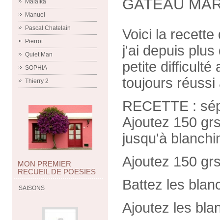
GATEAU MA
Malaïka
Manuel
Pascal Chatelain
Voici la recett
Pierrot
j'ai depuis plus
Quiet Man
petite difficult
SOPHIA
toujours réussi
Thierry 2
RECETTE : sépa
Ajoutez 150 gr
jusqu'à blanchi
Ajoutez 150 grs
MON PREMIER
RECUEIL DE POESIES
Battez les blan
SAISONS
Ajoutez les blan