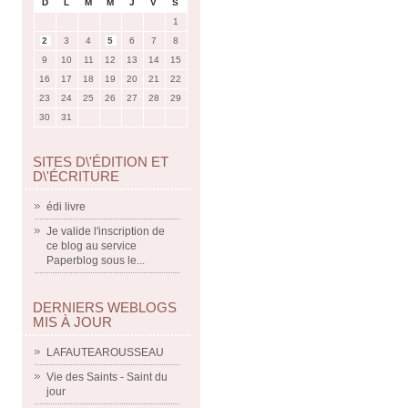
D
L
M
M
J
V
S
1
2
3
4
5
6
7
8
9
10
11
12
13
14
15
16
17
18
19
20
21
22
23
24
25
26
27
28
29
30
31
SITES D\'ÉDITION ET
D\'ÉCRITURE
édi livre
Je valide l'inscription de
ce blog au service
Paperblog sous le...
DERNIERS WEBLOGS
MIS À JOUR
LAFAUTEAROUSSEAU
Vie des Saints - Saint du
jour