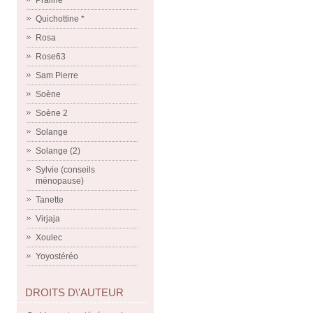
Praline
Quichottine *
Rosa
Rose63
Sam Pierre
Soène
Soène 2
Solange
Solange (2)
Sylvie (conseils
ménopause)
Tanette
Virjaja
Xoulec
Yoyostéréo
DROITS D\'AUTEUR