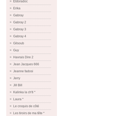
Eldoradoc
Erika
Gabray
Gabray 2
Gabray 3
Gabray 4
Gilsoub
Guy
Havrais Dire 2
Jean Jacques 666
Jeanne fadosi
Jerry
Jill Bill
Kalinka la ch'ti *
Laura *
Le croquis de côté
Les tiroirs de ma tête *