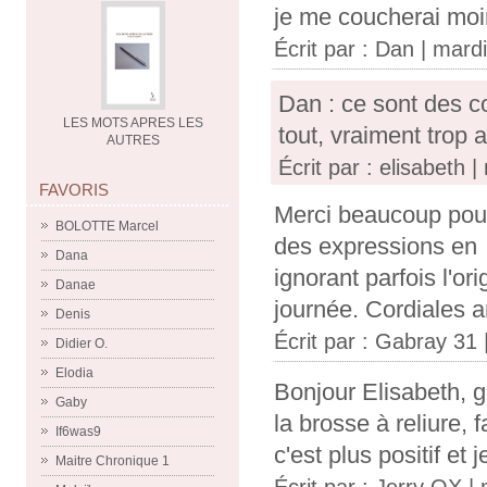
je me coucherai mo
Écrit par :
Dan
| mardi
Dan : ce sont des c
LES MOTS APRES LES
tout, vraiment trop
AUTRES
Écrit par : elisabeth |
FAVORIS
Merci beaucoup pour 
BOLOTTE Marcel
des expressions en
Dana
ignorant parfois l'or
Danae
journée. Cordiales a
Denis
Écrit par :
Gabray 31
|
Didier O.
Elodia
Bonjour Elisabeth, g
Gaby
la brosse à reliure, 
If6was9
c'est plus positif et 
Maitre Chronique 1