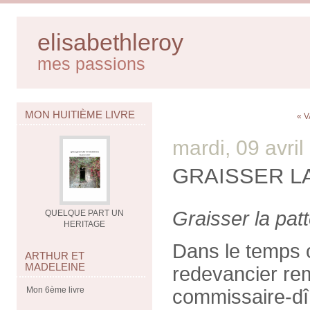
elisabethleroy
mes passions
MON HUITIÈME LIVRE
« V
mardi, 09 avri
GRAISSER L
Graisser la pat
QUELQUE PART UN
HERITAGE
Dans le temps où
ARTHUR ET
MADELEINE
redevancier rem
Mon 6ème livre
commissaire-dî