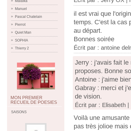
Écrit par :
Jerry OX
| 
Malaïka
Manuel
il est vrai que l'ori
Pascal Chatelain
temps. C'est la cas p
Pierrot
au départ.
Quiet Man
Bonnes soirée
SOPHIA
Écrit par :
antoine del
Thierry 2
Jerry : j'avais fait
proposes. Bonne so
Antoine : j'aime bie
Gabray : merci et j
de vision.
MON PREMIER
RECUEIL DE POESIES
Écrit par : Elisabeth 
SAISONS
Voilà une amusante dé
pas très jolioe mais