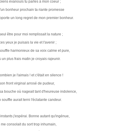
biens évanouis tu parles à mon coeur ;
d'un bonheur prochain ta riante promesse
pporte un long regret de mon premier bonheur.
eul être pour moi remplissait la nature ;
es yeux je puisais la vie et l'avenir ;
souffle harmonieux de sa voix calme et pure,
 un plus frais matin je croyais rajeunir.
mbien je l'aimais ! et c'était en silence !
son front virginal arrosé de pudeur,
sa bouche où nageait tant d'heureuse indolence,
souffle aurait terni l'éclatante candeur.
 instants j'espérai. Bonne autant qu'ingénue,
e me consolait du sort trop inhumain,