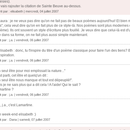
ésies).
 vais rajouter la citation de Sainte Beuve au-dessus.
it par :
elisabeth
| mercredi, 04 juillet 2007
ura : je ne veux pas dire qu'on ne fait pas de beaux poèmes aujourd'hui! Et bien n
s", cela veut dire qu'on en fait plus de ce style-là. Nos poèmes sont plus modernes 
ème). Ils ont souvent un style d'écriture plus fouillé. Je veux dire que celui-là est 
 dans sa forme, on ne fait plus aussi simple maintenant.
t par : j.a. | vendredi, 06 juillet 2007
isabeth : donc, tu t'inspire du titre d'un poème classique pour faire l'un des tiens?
nspiration.
t par : j.a. | vendredi, 06 juillet 2007
 seul être pour moi emplissait la nature..."
est parti, cet être et quelq'un dit :
 seul être nous manque et tout est dépeuplé!".
s je ne sais plus qui a dit cela ! A l'aide! Qui le sait ?
artine ?
t par : j.a. | vendredi, 06 juillet 2007
, j.a., c'est Lamartine.
 week-end elisabeth :)
it par : Dana | samedi, 07 juillet 2007