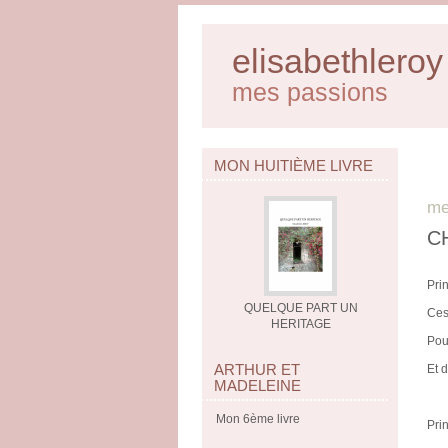
elisabethleroy
mes passions
MON HUITIÈME LIVRE
me
C
Pri
QUELQUE PART UN
Ces
HERITAGE
Pou
ARTHUR ET
Et d
MADELEINE
Mon 6ème livre
Pri