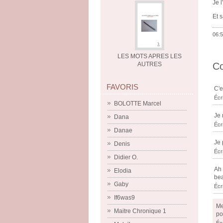
Je 
Et 
06:5
LES MOTS APRES LES
AUTRES
C
FAVORIS
C'e
Écr
BOLOTTE Marcel
Je 
Dana
Écri
Danae
Je 
Denis
Écri
Didier O.
Ah 
Elodia
bea
Gaby
Écri
If6was9
Me
Maitre Chronique 1
po