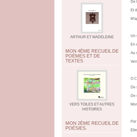
De 
Et 
M'a
Un s
ARTHUR ET MADELEINE
En c
MON 4ÈME RECUEIL DE
Au 
POÈMES ET DE
TEXTES
Vers
O Co
De 
De 
VERS TOILES ET AUTRES
Mon 
HISTOIRES
Par
MON 2ÈME RECUEIL DE
POÉSIES.
Ell