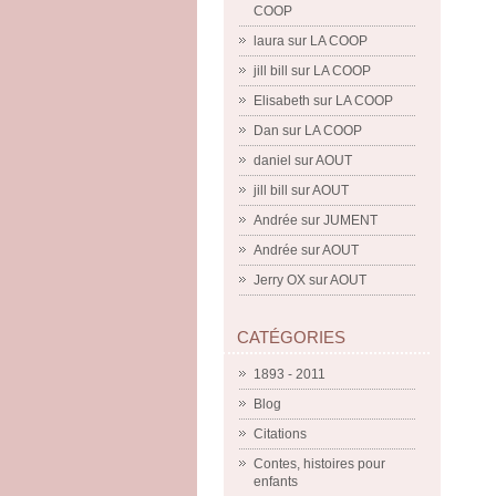
COOP
laura
sur
LA COOP
jill bill
sur
LA COOP
Elisabeth
sur
LA COOP
Dan
sur
LA COOP
daniel
sur
AOUT
jill bill
sur
AOUT
Andrée
sur
JUMENT
Andrée
sur
AOUT
Jerry OX
sur
AOUT
CATÉGORIES
1893 - 2011
Blog
Citations
Contes, histoires pour
enfants