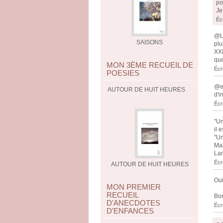
po
Je
Écr
@La
SAISONS
plu
XXI
que
MON 3ÈME RECUEIL DE
Écri
POESIES
@el
AUTOUR DE HUIT HEURES
d'i
Écri
"Un
il 
"Un
Mai
Lam
Écri
AUTOUR DE HUIT HEURES
Oui
MON PREMIER
RECUEIL
Bon
D'ANECDOTES
Écr
D'ENFANCES