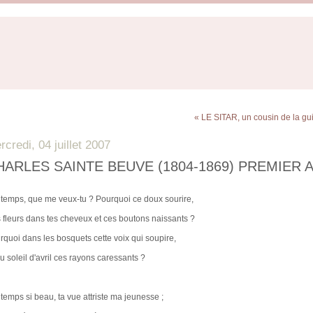
« LE SITAR, un cousin de la gu
rcredi, 04 juillet 2007
HARLES SAINTE BEUVE (1804-1869) PREMIER
ntemps, que me veux-tu ? Pourquoi ce doux sourire,
 fleurs dans tes cheveux et ces boutons naissants ?
rquoi dans les bosquets cette voix qui soupire,
u soleil d'avril ces rayons caressants ?
ntemps si beau, ta vue attriste ma jeunesse ;