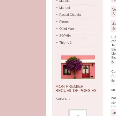
Écr
Malaïka
Manuel
Vo
Écr
Pascal Chatelain
Pierrot
J'
Quiet Man
Écr
SOPHIA
Cla
con
Thierry 2
Je 
Eli
Mer
Bis
Écri
Con
Dom
Écri
MON PREMIER
un 
RECUEIL DE POESIES
bon
SAISONS
Écr
Me