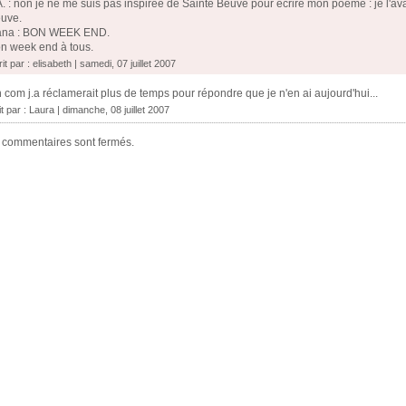
A. : non je ne me suis pas inspirée de Sainte Beuve pour écrire mon poème : je l'av
uve.
na : BON WEEK END.
n week end à tous.
it par :
elisabeth
| samedi, 07 juillet 2007
 com j.a réclamerait plus de temps pour répondre que je n'en ai aujourd'hui...
it par :
Laura
| dimanche, 08 juillet 2007
 commentaires sont fermés.