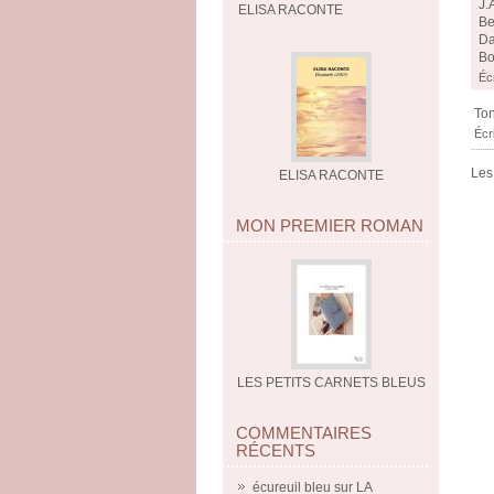
J.
ELISA RACONTE
Be
Da
Bo
Écr
Ton
Écr
Les
ELISA RACONTE
MON PREMIER ROMAN
LES PETITS CARNETS BLEUS
COMMENTAIRES
RÉCENTS
écureuil bleu
sur
LA