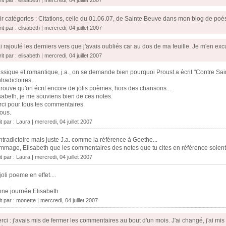
it par :
elisabeth
| mercredi, 04 juillet 2007
ir catégories : Citations, celle du 01.06.07, de Sainte Beuve dans mon blog de poé
it par :
elisabeth
| mercredi, 04 juillet 2007
ai rajouté les derniers vers que j'avais oubliés car au dos de ma feuille. Je m'en exc
it par :
elisabeth
| mercredi, 04 juillet 2007
ssique et romantique, j.a., on se demande bien pourquoi Proust a écrit "Contre Sain
tradictoires...
trouve qu'on écrit encore de jolis poèmes, hors des chansons...
sabeth, je me souviens bien de ces notes.
ci pour tous tes commentaires.
ous.
t par : Laura | mercredi, 04 juillet 2007
tradictoire mais juste J.a. comme la référence à Goethe...
mage, Elisabeth que les commentaires des notes que tu cites en référence soient 
t par : Laura | mercredi, 04 juillet 2007
joli poeme en effet....
ne journée Elisabeth
it par :
monette
| mercredi, 04 juillet 2007
rci : j'avais mis de fermer les commentaires au bout d'un mois. J'ai changé, j'ai mis 