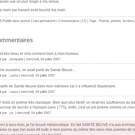
l'avais vue un jour rougir à ma venue,
sa main par hasard avait touché ma main.
5 Publié dans
poésie
|
Lien permanent
|
Commentaires (17)
| Tags :
Poésie
,
poème
,
écriture
ommentaires
st très beau et cela convient bien à mon humeur...
it par :
enriqueta
| mercredi, 04 juillet 2007
me souviens, on avait parlé de Sainte-Beuve....
t par : Laura | mercredi, 04 juillet 2007
parle de Sainte-Beuve dans mon mémoire car il a influencé Baudelaire.
t par : Laura | mercredi, 04 juillet 2007
! Voilà un poème très classique. Bien que plus tardif, on dirait les souffrances du 
ucoup de succès à l'époque (vers 1775), enfin, c'est un joli poème comme on n'en 
t par : j.a. | mercredi, 04 juillet 2007
rci à vous trois, je l'ai trouvé mélancolique. En fait SAINTE BEUVE n'a pas écrit 
ésie ce que j'en avais dit suite à mon poème du même titre dans mes poèmes de l