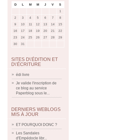
D
L
M
M
J
V
S
1
2
3
4
5
6
7
8
9
10
11
12
13
14
15
16
17
18
19
20
21
22
23
24
25
26
27
28
29
30
31
SITES D\'ÉDITION ET
D\'ÉCRITURE
édi livre
Je valide l'inscription de
ce blog au service
Paperblog sous le...
DERNIERS WEBLOGS
MIS À JOUR
ET POURQUOI DONC ?
Les Sandales
d'Empédocle libr...