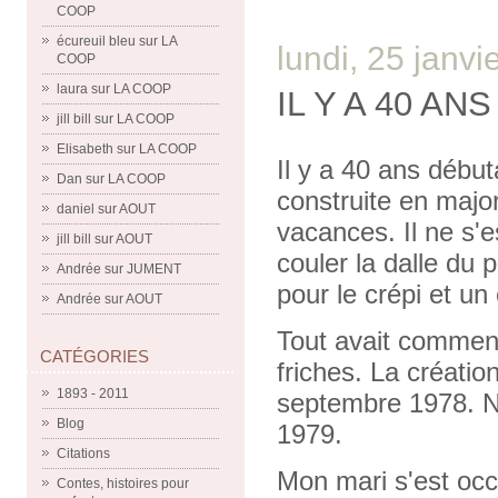
COOP
écureuil bleu
sur
LA
lundi, 25 janvi
COOP
laura
sur
LA COOP
IL Y A 40 ANS
jill bill
sur
LA COOP
Elisabeth
sur
LA COOP
Il y a 40 ans début
Dan
sur
LA COOP
construite en majo
daniel
sur
AOUT
vacances. Il ne s'e
jill bill
sur
AOUT
couler la dalle du 
Andrée
sur
JUMENT
pour le crépi et un 
Andrée
sur
AOUT
Tout avait commenc
CATÉGORIES
friches. La créatio
1893 - 2011
septembre 1978. N
Blog
1979.
Citations
Mon mari s'est occ
Contes, histoires pour