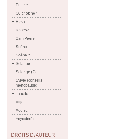
Praline
Quichottine *
Rosa
Rose63
Sam Pierre
Soène
Soène 2
Solange
Solange (2)
Sylvie (conseils
ménopause)
Tanette
Virjaja
Xoulec
Yoyostéréo
DROITS D\'AUTEUR