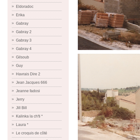
Eldoradoc
Erika
Gabray
Gabray 2
Gabray 3
Gabray 4
Gilsoub
Guy
Havrais Dire 2
Jean Jacques 666
Jeanne fadosi
Jerry
Jill Bill
Kalinka la ch'ti *
Laura *
Le croquis de côté