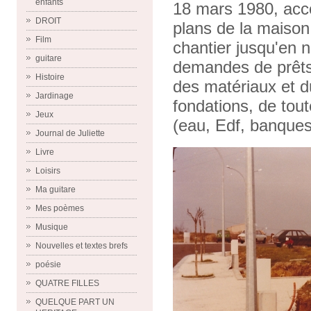
enfants
18 mars 1980, acco
DROIT
plans de la maison.
Film
chantier jusqu'en 
guitare
demandes de prêts
Histoire
des matériaux et d
Jardinage
fondations, de tou
Jeux
(eau, Edf, banques,
Journal de Juliette
Livre
Loisirs
Ma guitare
Mes poèmes
Musique
Nouvelles et textes brefs
poésie
QUATRE FILLES
QUELQUE PART UN