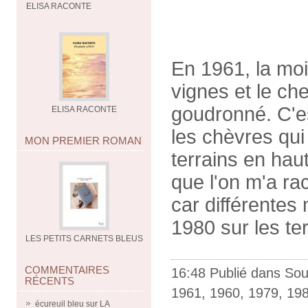
ELISA RACONTE
En 1961, la moi
vignes et le ch
goudronné. C'e
ELISA RACONTE
les chèvres qui 
MON PREMIER ROMAN
terrains en hau
que l'on m'a r
car différentes
1980 sur les te
LES PETITS CARNETS BLEUS
COMMENTAIRES
16:48 Publié dans
Sou
RÉCENTS
1961
,
1960
,
1979
,
19
écureuil bleu
sur
LA