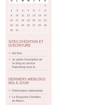
D
L
M
M
J
V
S
1
2
3
4
5
6
7
8
9
10
11
12
13
14
15
16
17
18
19
20
21
22
23
24
25
26
27
28
29
30
31
SITES D\'ÉDITION ET
D\'ÉCRITURE
édi livre
Je valide l'inscription de
ce blog au service
Paperblog sous le...
DERNIERS WEBLOGS
MIS À JOUR
l'information nationaliste
Le Royaume Chérifien
du Maroc...