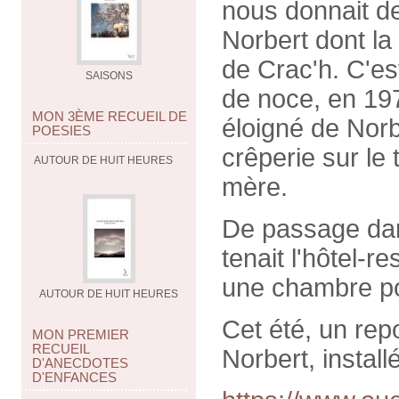
nous donnait d
Norbert dont la 
de Crac'h. C'es
SAISONS
de noce, en 197
MON 3ÈME RECUEIL DE
éloigné de Norb
POESIES
crêperie sur le
AUTOUR DE HUIT HEURES
mère.
De passage dans
tenait l'hôtel-
une chambre po
AUTOUR DE HUIT HEURES
Cet été, un repo
MON PREMIER
RECUEIL
Norbert, instal
D'ANECDOTES
D'ENFANCES