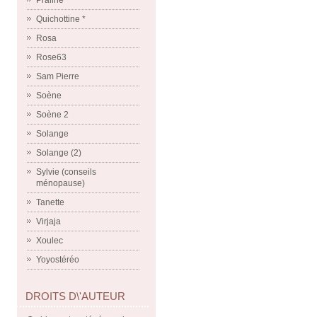
Praline
Quichottine *
Rosa
Rose63
Sam Pierre
Soène
Soène 2
Solange
Solange (2)
Sylvie (conseils
ménopause)
Tanette
Virjaja
Xoulec
Yoyostéréo
DROITS D\'AUTEUR