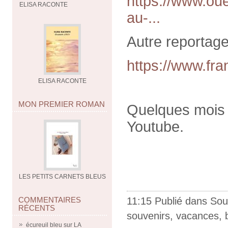
https://www.oue
ELISA RACONTE
au-...
Autre reportage
https://www.fra
ELISA RACONTE
MON PREMIER ROMAN
Quelques mois a
Youtube.
LES PETITS CARNETS BLEUS
COMMENTAIRES
11:15 Publié dans
Sou
RÉCENTS
souvenirs
,
vacances
,
écureuil bleu
sur
LA