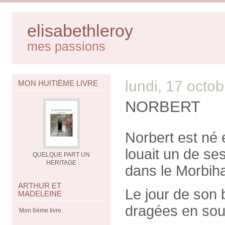
elisabethleroy
mes passions
lundi, 17 octo
MON HUITIÈME LIVRE
NORBERT
Norbert est né
louait un de se
QUELQUE PART UN
HERITAGE
dans le Morbih
ARTHUR ET
Le jour de son
MADELEINE
dragées en sou
Mon 6ème livre