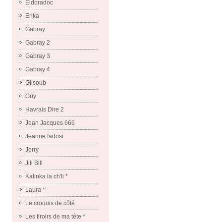
Eldoradoc
Erika
Gabray
Gabray 2
Gabray 3
Gabray 4
Gilsoub
Guy
Havrais Dire 2
Jean Jacques 666
Jeanne fadosi
Jerry
Jill Bill
Kalinka la ch'ti *
Laura *
Le croquis de côté
Les tiroirs de ma tête *