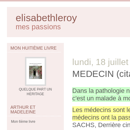
elisabethleroy
mes passions
MON HUITIÈME LIVRE
lundi, 18 juille
MEDECIN (cita
Dans la pathologie n
QUELQUE PART UN
HERITAGE
c'est un malade à mo
ARTHUR ET
Les médecins sont l
MADELEINE
médecins ont la pass
Mon 6ème livre
SACHS, Derrière cin