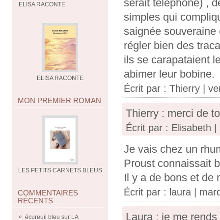
serait téléphoné) , d
ELISA RACONTE
simples qui compliqua
saignée souveraine et
régler bien des trac
ils se carapataient 
abimer leur bobine.
ELISA RACONTE
Écrit par : Thierry | ve
MON PREMIER ROMAN
Thierry : merci de 
Écrit par : Elisabeth |
Je vais chez un rhu
Proust connaissait b
LES PETITS CARNETS BLEUS
Il y a de bons et d
Écrit par :
laura
| mardi
COMMENTAIRES
RÉCENTS
Laura : je me rends
écureuil bleu
sur
LA