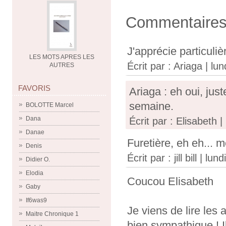
Commentaire
J'apprécie particuliè
LES MOTS APRES LES
Écrit par :
Ariaga
| lun
AUTRES
FAVORIS
Ariaga : eh oui, jus
semaine.
BOLOTTE Marcel
Dana
Écrit par : Elisabeth | 
Danae
Furetière, eh eh... m
Denis
Écrit par :
jill bill
| lundi
Didier O.
Elodia
Coucou Elisabeth
Gaby
If6was9
Je viens de lire les 
Maitre Chronique 1
bien sympathique ! Il