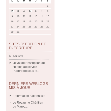
D
L
M
M
J
V
S
1
2
3
4
5
6
7
8
9
10
11
12
13
14
15
16
17
18
19
20
21
22
23
24
25
26
27
28
29
30
31
SITES D\'ÉDITION ET
D\'ÉCRITURE
édi livre
Je valide l'inscription de
ce blog au service
Paperblog sous le...
DERNIERS WEBLOGS
MIS À JOUR
l'information nationaliste
Le Royaume Chérifien
du Maroc...