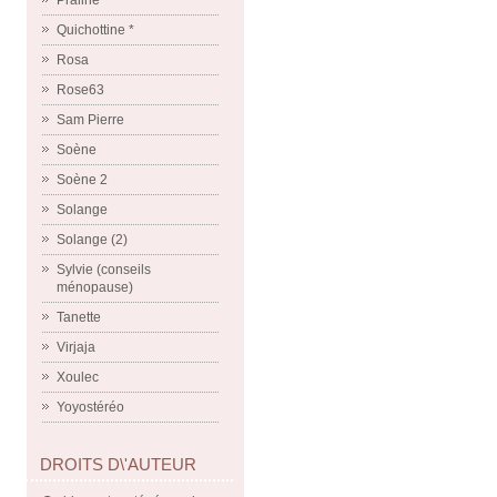
Praline
Quichottine *
Rosa
Rose63
Sam Pierre
Soène
Soène 2
Solange
Solange (2)
Sylvie (conseils
ménopause)
Tanette
Virjaja
Xoulec
Yoyostéréo
DROITS D\'AUTEUR