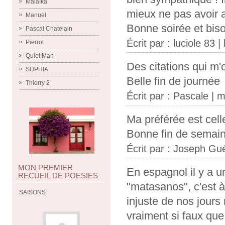
Malaïka
mieux ne pas avoir af
Manuel
Bonne soirée et bis
Pascal Chatelain
Écrit par :
luciole 83
| 
Pierrot
Quiet Man
Des citations qui m'on
SOPHIA
Belle fin de journée
Thierry 2
Écrit par :
Pascale
| m
Ma préférée est ce
Bonne fin de semai
Écrit par :
Joseph Gu
MON PREMIER
En espagnol il y a 
RECUEIL DE POESIES
"matasanos", c'est à
SAISONS
injuste de nos jours
vraiment si faux que 