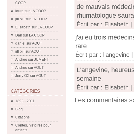
COOP
de mauvais médecins
laura
sur
LA COOP
rhumatologue saura 
jill bill
sur
LA COOP
Écrit par : Elisabeth |
Elisabeth
sur
LA COOP
Dan
sur
LA COOP
j'ai eu trois médeci
daniel
sur
AOUT
rare
jill bill
sur
AOUT
Écrit par :
l'angevine
|
Andrée
sur
JUMENT
Andrée
sur
AOUT
L'angevine, heureus
Jerry OX
sur
AOUT
semaine.
Écrit par : Elisabeth |
CATÉGORIES
Les commentaires so
1893 - 2011
Blog
Citations
Contes, histoires pour
enfants