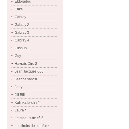
Eldoradoc
Erika
Gabray
Gabray 2
Gabray 3
Gabray 4
Gilsoub
Guy
Havrais Dire 2
Jean Jacques 666
Jeanne fadosi
Jerry
Jill Bill
Kalinka la ch'ti *
Laura *
Le croquis de côté
Les tiroirs de ma tête *