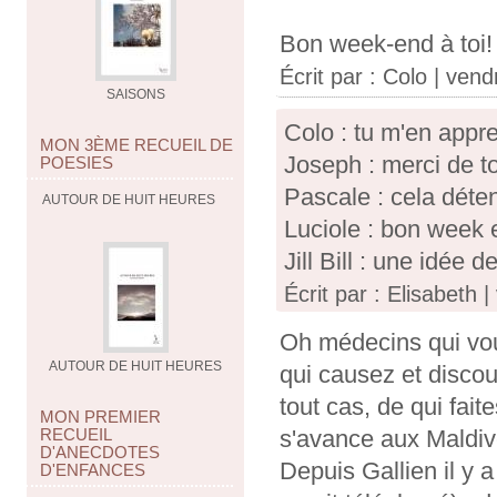
Bon week-end à toi!
Écrit par :
Colo
| vendr
SAISONS
Colo : tu m'en appr
MON 3ÈME RECUEIL DE
Joseph : merci de t
POESIES
Pascale : cela déten
AUTOUR DE HUIT HEURES
Luciole : bon week e
Jill Bill : une idée 
Écrit par : Elisabeth |
Oh médecins qui vous
AUTOUR DE HUIT HEURES
qui causez et discour
tout cas, de qui fai
MON PREMIER
s'avance aux Maldive
RECUEIL
D'ANECDOTES
Depuis Gallien il y 
D'ENFANCES