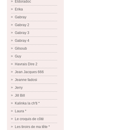
Eldoradoc
Erika
Gabray
Gabray 2
Gabray 3
Gabray 4
Gilsoub
Guy
Havrais Dire 2
Jean Jacques 666
Jeanne fadosi
Jerry
Jill Bill
Kalinka la ch'ti *
Laura *
Le croquis de côté
Les tiroirs de ma tête *