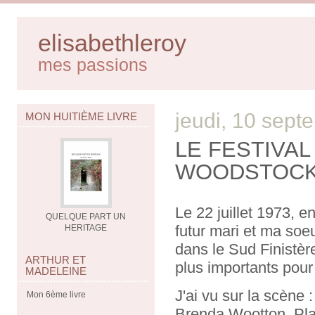
elisabethleroy
mes passions
jeudi, 10 sep
MON HUITIÈME LIVRE
LE FESTIVAL 
WOODSTOCK, 
Le 22 juillet 1973, 
QUELQUE PART UN
futur mari et ma soeu
HERITAGE
dans le Sud Finistère
ARTHUR ET
plus importants pour 
MADELEINE
J'ai vu sur la scène 
Mon 6ème livre
Brenda Wootton, Pla