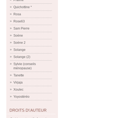
Praline
Quichottine *
Rosa
Rose63
Sam Pierre
Soène
Soène 2
Solange
Solange (2)
Sylvie (conseils
ménopause)
Tanette
Virjaja
Xoulec
Yoyostéréo
DROITS D\'AUTEUR