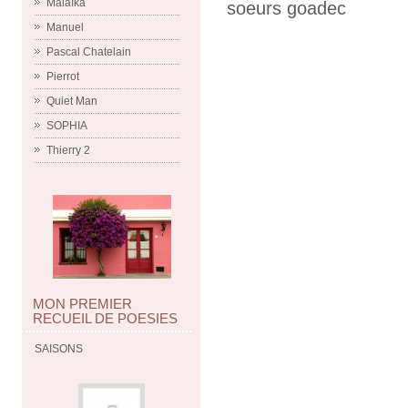
Malaïka
soeurs goadec
Manuel
Pascal Chatelain
Pierrot
Quiet Man
SOPHIA
Thierry 2
MON PREMIER
RECUEIL DE POESIES
SAISONS