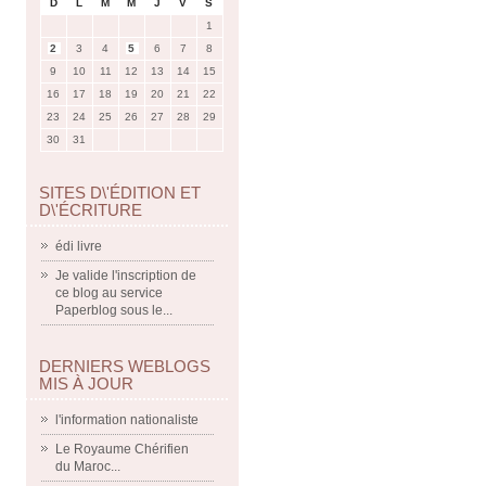
D
L
M
M
J
V
S
1
2
3
4
5
6
7
8
9
10
11
12
13
14
15
16
17
18
19
20
21
22
23
24
25
26
27
28
29
30
31
SITES D\'ÉDITION ET
D\'ÉCRITURE
édi livre
Je valide l'inscription de
ce blog au service
Paperblog sous le...
DERNIERS WEBLOGS
MIS À JOUR
l'information nationaliste
Le Royaume Chérifien
du Maroc...