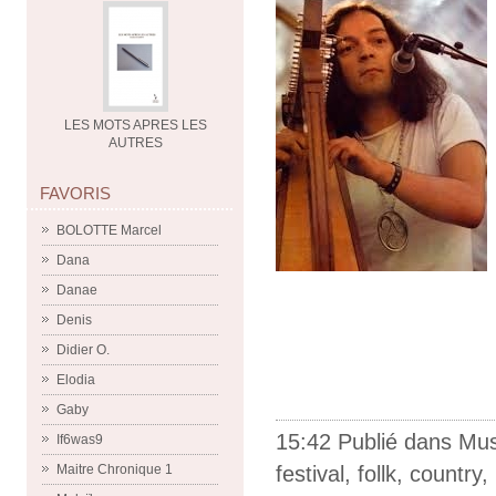
LES MOTS APRES LES
AUTRES
FAVORIS
BOLOTTE Marcel
Dana
Danae
Denis
Didier O.
Elodia
Gaby
15:42 Publié dans
Mus
If6was9
festival
,
follk
,
country
,
Maitre Chronique 1