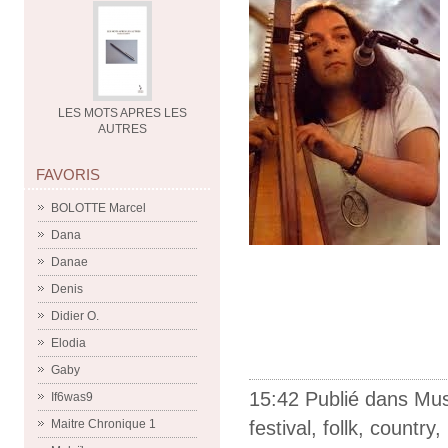
LES MOTS APRES LES
AUTRES
FAVORIS
BOLOTTE Marcel
Dana
Danae
Denis
Didier O.
Elodia
Gaby
15:42 Publié dans
Mus
If6was9
festival
,
follk
,
country
,
Maitre Chronique 1