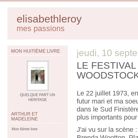
elisabethleroy
mes passions
jeudi, 10 sep
MON HUITIÈME LIVRE
LE FESTIVAL 
WOODSTOCK, 
Le 22 juillet 1973, 
QUELQUE PART UN
futur mari et ma soeu
HERITAGE
dans le Sud Finistère
ARTHUR ET
plus importants pour 
MADELEINE
J'ai vu sur la scène 
Mon 6ème livre
Brenda Wootton, Pla