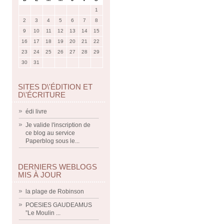
1
2
3
4
5
6
7
8
9
10
11
12
13
14
15
16
17
18
19
20
21
22
23
24
25
26
27
28
29
30
31
SITES D\'ÉDITION ET
D\'ÉCRITURE
édi livre
Je valide l'inscription de
ce blog au service
Paperblog sous le...
DERNIERS WEBLOGS
MIS À JOUR
la plage de Robinson
POESIES GAUDEAMUS
”Le Moulin ...