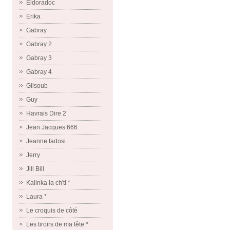
Eldoradoc
Erika
Gabray
Gabray 2
Gabray 3
Gabray 4
Gilsoub
Guy
Havrais Dire 2
Jean Jacques 666
Jeanne fadosi
Jerry
Jill Bill
Kalinka la ch'ti *
Laura *
Le croquis de côté
Les tiroirs de ma tête *