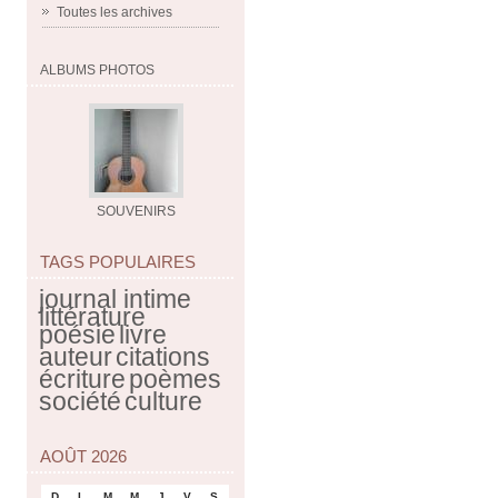
Toutes les archives
ALBUMS PHOTOS
SOUVENIRS
TAGS POPULAIRES
journal intime
littérature
poésie
livre
auteur
citations
écriture
poèmes
société
culture
AOÛT 2026
D
L
M
M
J
V
S