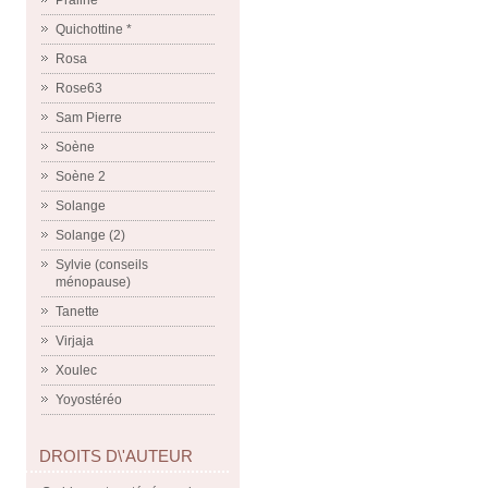
Praline
Quichottine *
Rosa
Rose63
Sam Pierre
Soène
Soène 2
Solange
Solange (2)
Sylvie (conseils
ménopause)
Tanette
Virjaja
Xoulec
Yoyostéréo
DROITS D\'AUTEUR