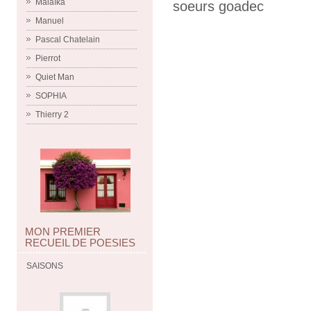
Malaïka
soeurs goadec
Manuel
Pascal Chatelain
Pierrot
Quiet Man
SOPHIA
Thierry 2
MON PREMIER
RECUEIL DE POESIES
SAISONS