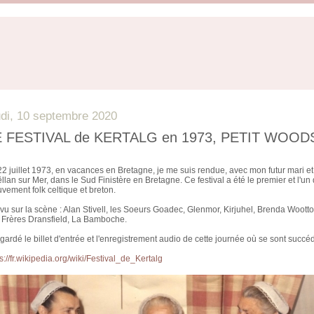
udi, 10 septembre 2020
E FESTIVAL de KERTALG en 1973, PETIT WOODST
22 juillet 1973, en vacances en Bretagne, je me suis rendue, avec mon futur mari et
lan sur Mer, dans le Sud Finistère en Bretagne. Ce festival a été le premier et l'un 
vement folk celtique et breton.
i vu sur la scène : Alan Stivell, les Soeurs Goadec, Glenmor, Kirjuhel, Brenda Woot
 Frères Dransfield, La Bamboche.
 gardé le billet d'entrée et l'enregistrement audio de cette journée où se sont succédé
s://fr.wikipedia.org/wiki/Festival_de_Kertalg