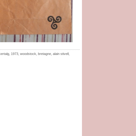
kertalg
,
1973
,
woodstock
,
bretagne
,
alain stivell
,