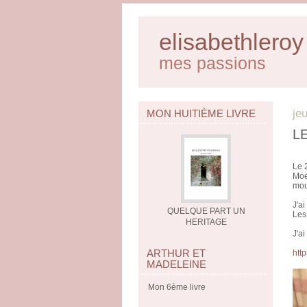
elisabethleroy
mes passions
je
MON HUITIÈME LIVRE
L
Le 
Moël
mou
J'a
QUELQUE PART UN
Les
HERITAGE
J'ai
ARTHUR ET
http
MADELEINE
Mon 6ème livre