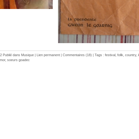
2 Publié dans
Musique
|
Lien permanent
|
Commentaires (18)
| Tags :
festival
,
follk
,
country
,
nmor
,
soeurs goadec