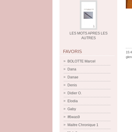
LES MOTS APRES LES
AUTRES
FAVORIS
15:4
gle
BOLOTTE Marcel
Dana
Danae
Denis
Didier O.
Elodia
Gaby
If6was9
Maitre Chronique 1