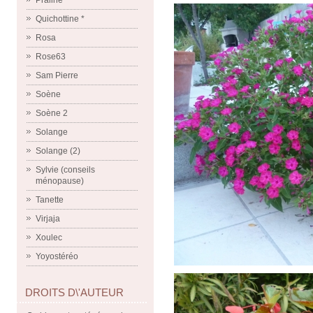
Praline
Quichottine *
Rosa
Rose63
Sam Pierre
Soène
Soène 2
Solange
Solange (2)
Sylvie (conseils
ménopause)
Tanette
Virjaja
Xoulec
Yoyostéréo
DROITS D\'AUTEUR