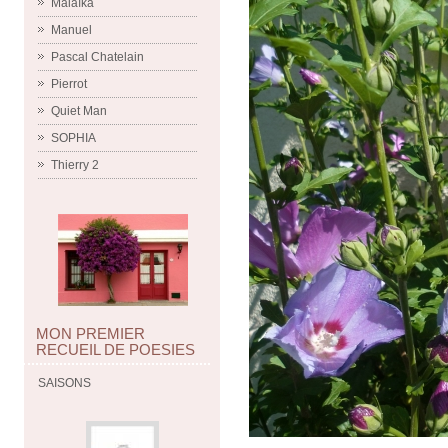
Malaïka
Manuel
Pascal Chatelain
Pierrot
Quiet Man
SOPHIA
Thierry 2
MON PREMIER
RECUEIL DE POESIES
SAISONS