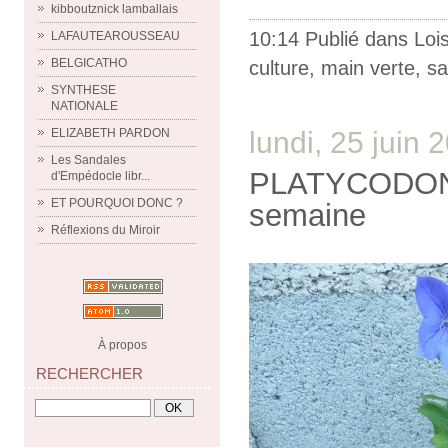
kibboutznick lamballais
10:14 Publié dans
Lois
LAFAUTEAROUSSEAU
BELGICATHO
culture
,
main verte
,
sa
SYNTHESE
NATIONALE
lundi, 25 juin 
ELIZABETH PARDON
Les Sandales
PLATYCODON e
d'Empédocle libr...
ET POURQUOI DONC ?
semaine
Réflexions du Miroir
À propos
RECHERCHER