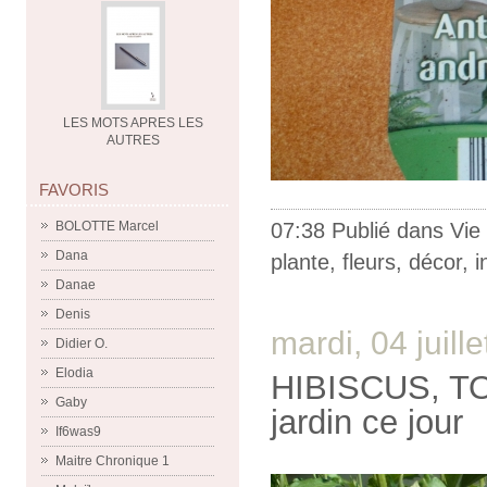
LES MOTS APRES LES
AUTRES
FAVORIS
07:38 Publié dans
Vie
BOLOTTE Marcel
Dana
plante
,
fleurs
,
décor
,
i
Danae
Denis
mardi, 04 juill
Didier O.
Elodia
HIBISCUS, T
Gaby
jardin ce jour
If6was9
Maitre Chronique 1