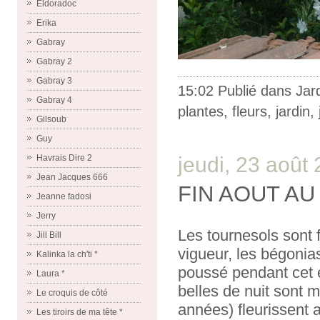
Eldoradoc
Erika
Gabray
Gabray 2
Gabray 3
15:02 Publié dans
Jar
Gabray 4
plantes
,
fleurs
,
jardin
,
Gilsoub
Guy
jeudi, 23 août
Havrais Dire 2
Jean Jacques 666
FIN AOUT AU
Jeanne fadosi
Jerry
Les tournesols sont 
Jill Bill
vigueur, les bégoni
Kalinka la ch'ti *
poussé pendant cet é
Laura *
belles de nuit sont m
Le croquis de côté
années) fleurissent 
Les tiroirs de ma tête *