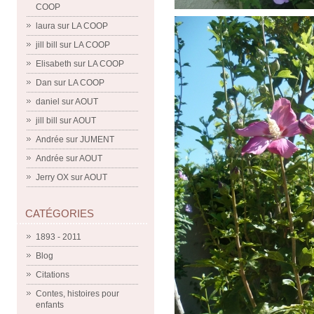
COOP
laura
sur
LA COOP
jill bill
sur
LA COOP
Elisabeth
sur
LA COOP
Dan
sur
LA COOP
daniel
sur
AOUT
jill bill
sur
AOUT
Andrée
sur
JUMENT
Andrée
sur
AOUT
Jerry OX
sur
AOUT
CATÉGORIES
1893 - 2011
Blog
Citations
Contes, histoires pour
enfants