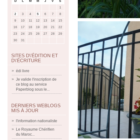
D
L
M
M
J
V
S
1
2
3
4
5
6
7
8
9
10
11
12
13
14
15
16
17
18
19
20
21
22
23
24
25
26
27
28
29
30
31
SITES D\'ÉDITION ET
D\'ÉCRITURE
édi livre
Je valide l'inscription de
ce blog au service
Paperblog sous le...
DERNIERS WEBLOGS
MIS À JOUR
l'information nationaliste
Le Royaume Chérifien
du Maroc...