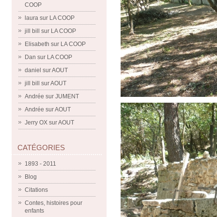
COOP
laura
sur
LA COOP
jill bill
sur
LA COOP
Elisabeth
sur
LA COOP
Dan
sur
LA COOP
daniel
sur
AOUT
jill bill
sur
AOUT
Andrée
sur
JUMENT
Andrée
sur
AOUT
Jerry OX
sur
AOUT
CATÉGORIES
1893 - 2011
Blog
Citations
Contes, histoires pour
enfants