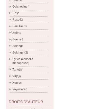
Praline
Quichottine *
Rosa
Rose63
Sam Pierre
Soène
Soène 2
Solange
Solange (2)
Sylvie (conseils
ménopause)
Tanette
Virjaja
Xoulec
Yoyostéréo
DROITS D\'AUTEUR