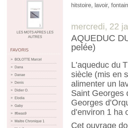
hitstoire
,
lavoir
,
fontai
mercredi, 22 j
LES MOTS APRES LES
AQUEDUC DU T
AUTRES
pelée)
FAVORIS
BOLOTTE Marcel
L'aqueduc du Tr
Dana
siècle (mis en s
Danae
alimenter un l
Denis
Didier O.
Saint Georges 
Elodia
Georges d'Orque
Gaby
d'environ 1 ha 
If6was9
Maitre Chronique 1
Cet ouvrage doit