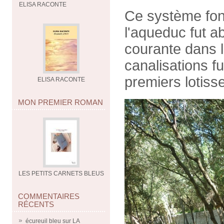
ELISA RACONTE
Ce système fonc
l'aqueduc fut a
courante dans l
canalisations fu
premiers lotiss
ELISA RACONTE
MON PREMIER ROMAN
LES PETITS CARNETS BLEUS
COMMENTAIRES
RÉCENTS
écureuil bleu
sur
LA