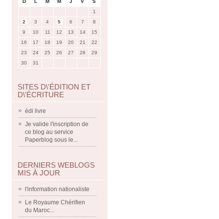
D
L
M
M
J
V
S
1
2
3
4
5
6
7
8
9
10
11
12
13
14
15
16
17
18
19
20
21
22
23
24
25
26
27
28
29
30
31
SITES D\'ÉDITION ET
D\'ÉCRITURE
édi livre
Je valide l'inscription de
ce blog au service
Paperblog sous le...
DERNIERS WEBLOGS
MIS À JOUR
l'information nationaliste
Le Royaume Chérifien
du Maroc...