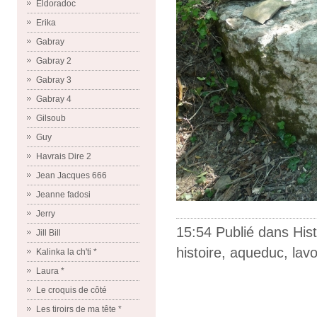
Eldoradoc
Erika
Gabray
Gabray 2
Gabray 3
Gabray 4
Gilsoub
Guy
Havrais Dire 2
Jean Jacques 666
Jeanne fadosi
Jerry
15:54 Publié dans
Hist
Jill Bill
histoire
,
aqueduc
,
lavo
Kalinka la ch'ti *
Laura *
Le croquis de côté
Les tiroirs de ma tête *