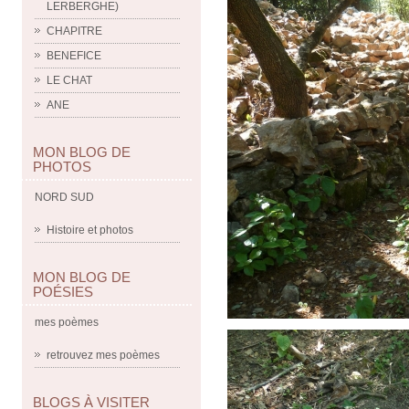
LERBERGHE)
CHAPITRE
BENEFICE
LE CHAT
ANE
MON BLOG DE
PHOTOS
NORD SUD
Histoire et photos
MON BLOG DE
POÉSIES
mes poèmes
retrouvez mes poèmes
BLOGS À VISITER