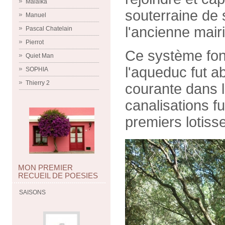
Malaïka
souterraine de 
Manuel
l'ancienne mair
Pascal Chatelain
Pierrot
Ce système fonc
Quiet Man
l'aqueduc fut a
SOPHIA
Thierry 2
courante dans l
canalisations fu
premiers lotiss
MON PREMIER
RECUEIL DE POESIES
SAISONS