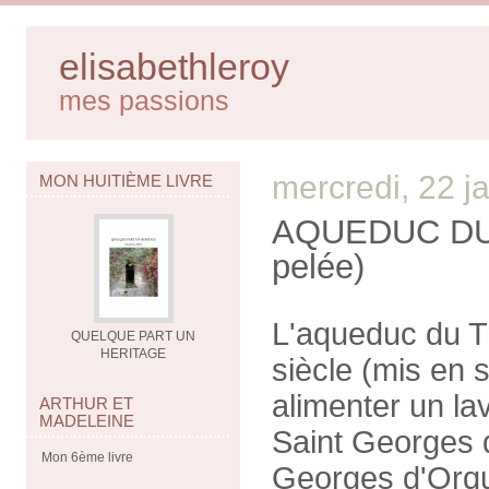
elisabethleroy
mes passions
mercredi, 22 j
MON HUITIÈME LIVRE
AQUEDUC DU T
pelée)
L'aqueduc du Tr
QUELQUE PART UN
HERITAGE
siècle (mis en s
alimenter un l
ARTHUR ET
MADELEINE
Saint Georges 
Mon 6ème livre
Georges d'Orque