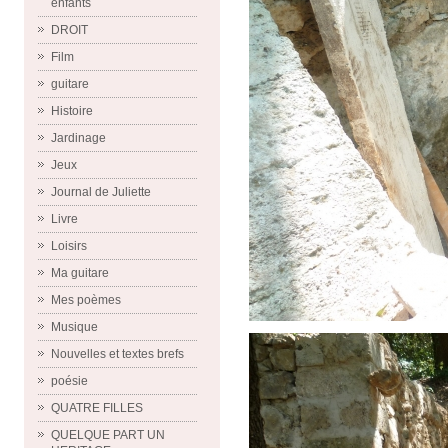
enfants
DROIT
Film
guitare
Histoire
Jardinage
Jeux
Journal de Juliette
Livre
Loisirs
Ma guitare
Mes poèmes
Musique
Nouvelles et textes brefs
poésie
QUATRE FILLES
QUELQUE PART UN