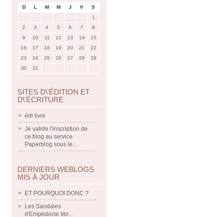
D
L
M
M
J
V
S
1
2
3
4
5
6
7
8
9
10
11
12
13
14
15
16
17
18
19
20
21
22
23
24
25
26
27
28
29
30
31
SITES D\'ÉDITION ET
D\'ÉCRITURE
édi livre
Je valide l'inscription de
ce blog au service
Paperblog sous le...
DERNIERS WEBLOGS
MIS À JOUR
ET POURQUOI DONC ?
Les Sandales
d'Empédocle libr...