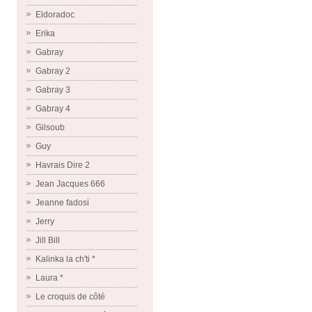
Eldoradoc
Erika
Gabray
Gabray 2
Gabray 3
Gabray 4
Gilsoub
Guy
Havrais Dire 2
Jean Jacques 666
Jeanne fadosi
Jerry
Jill Bill
Kalinka la ch'ti *
Laura *
Le croquis de côté