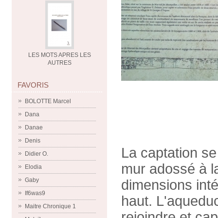
LES MOTS APRES LES
AUTRES
FAVORIS
BOLOTTE Marcel
Dana
Danae
Denis
La captation se 
Didier O.
mur adossé à la
Elodia
Gaby
dimensions inté
If6was9
haut. L'aqueduc
Maitre Chronique 1
rejoindre et cap