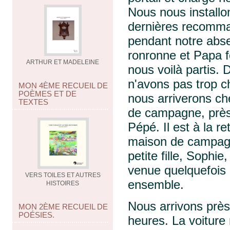
Nous nous installo
dernières recomma
pendant notre abs
ronronne et Papa f
ARTHUR ET MADELEINE
nous voilà partis.
n'avons pas trop c
MON 4ÈME RECUEIL DE
POÈMES ET DE
nous arriverons c
TEXTES
de campagne, près
Pépé. Il est à la r
maison de campagn
petite fille, Sophi
venue quelquefois
VERS TOILES ET AUTRES
ensemble.
HISTOIRES
Nous arrivons prè
MON 2ÈME RECUEIL DE
POÉSIES.
heures. La voiture