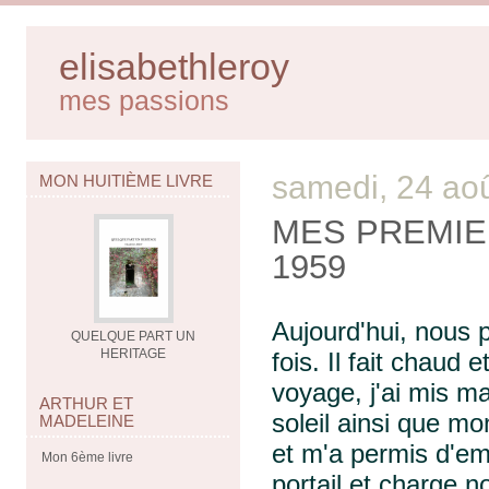
elisabethleroy
mes passions
samedi, 24 ao
MON HUITIÈME LIVRE
MES PREMIE
1959
Aujourd'hui, nous 
QUELQUE PART UN
HERITAGE
fois. Il fait chaud 
voyage, j'ai mis m
ARTHUR ET
soleil ainsi que m
MADELEINE
et m'a permis d'e
Mon 6ème livre
portail et charge n