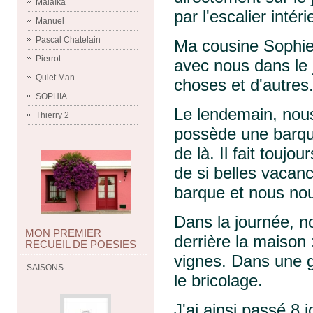
Malaïka
par l'escalier intér
Manuel
Pascal Chatelain
Ma cousine Sophie 
Pierrot
avec nous dans le j
Quiet Man
choses et d'autres
SOPHIA
Le lendemain, nou
Thierry 2
possède une barque
de là. Il fait tou
de si belles vacan
barque et nous nous 
Dans la journée, n
MON PREMIER
derrière la maison
RECUEIL DE POESIES
vignes. Dans une gr
SAISONS
le bricolage.
J'ai ainsi passé 8 