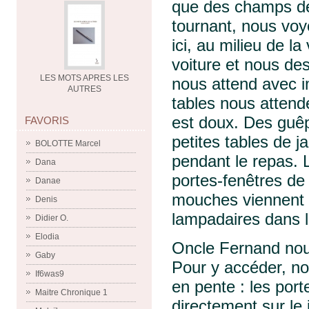
que des champs de
tournant, nous voy
ici, au milieu de l
voiture et nous des
LES MOTS APRES LES
nous attend avec 
AUTRES
tables nous attende
est doux. Des guêp
FAVORIS
petites tables de j
BOLOTTE Marcel
pendant le repas.
Dana
portes-fenêtres de
Danae
mouches viennent s
Denis
lampadaires dans 
Didier O.
Elodia
Oncle Fernand nou
Gaby
Pour y accéder, no
If6was9
en pente : les por
Maitre Chronique 1
directement sur le