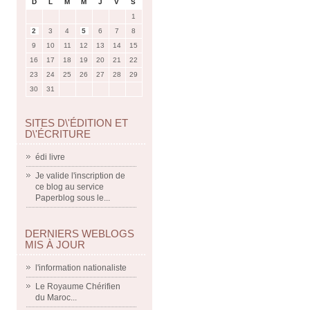
D
L
M
M
J
V
S
1
2
3
4
5
6
7
8
9
10
11
12
13
14
15
16
17
18
19
20
21
22
23
24
25
26
27
28
29
30
31
SITES D\'ÉDITION ET
D\'ÉCRITURE
édi livre
Je valide l'inscription de
ce blog au service
Paperblog sous le...
DERNIERS WEBLOGS
MIS À JOUR
l'information nationaliste
Le Royaume Chérifien
du Maroc...