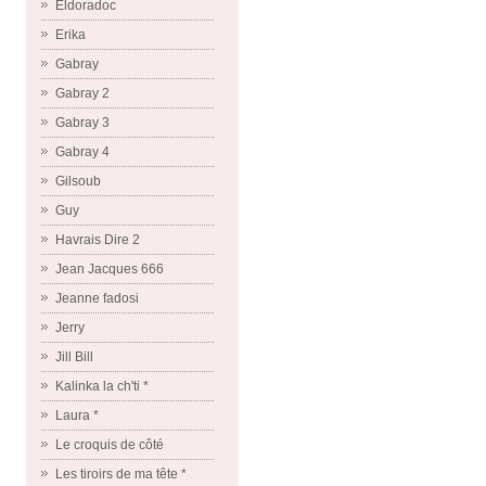
Eldoradoc
Erika
Gabray
Gabray 2
Gabray 3
Gabray 4
Gilsoub
Guy
Havrais Dire 2
Jean Jacques 666
Jeanne fadosi
Jerry
Jill Bill
Kalinka la ch'ti *
Laura *
Le croquis de côté
Les tiroirs de ma tête *