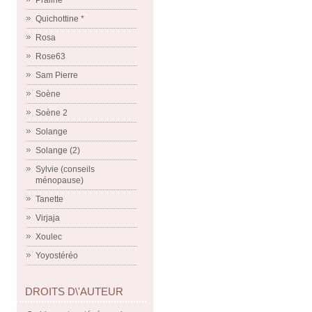
Praline
Quichottine *
Rosa
Rose63
Sam Pierre
Soène
Soène 2
Solange
Solange (2)
Sylvie (conseils
ménopause)
Tanette
Virjaja
Xoulec
Yoyostéréo
DROITS D\'AUTEUR