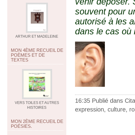
venir déposer. S
souvent pour un
autorisé à les am
dans le cas où i
ARTHUR ET MADELEINE
MON 4ÈME RECUEIL DE
POÈMES ET DE
TEXTES
16:35 Publié dans
Cit
VERS TOILES ET AUTRES
HISTOIRES
expression
,
culture
,
r
MON 2ÈME RECUEIL DE
POÉSIES.