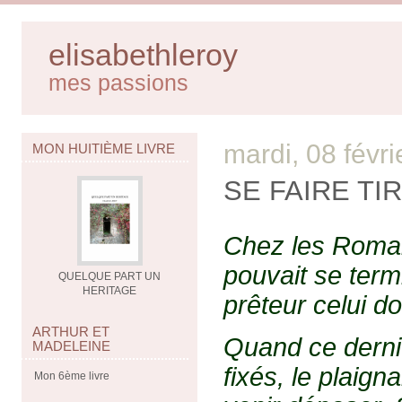
elisabethleroy
mes passions
mardi, 08 févr
MON HUITIÈME LIVRE
SE FAIRE TI
Chez les Romain
pouvait se termi
QUELQUE PART UN
HERITAGE
prêteur celui do
ARTHUR ET
Quand ce dernie
MADELEINE
fixés, le plaign
Mon 6ème livre