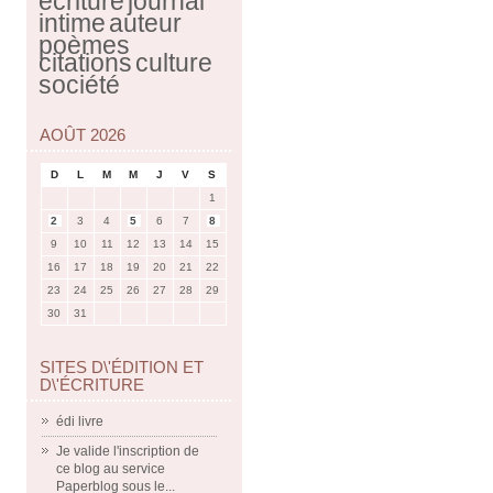
écriture
journal
intime
auteur
poèmes
citations
culture
société
AOÛT 2026
D
L
M
M
J
V
S
1
2
3
4
5
6
7
8
9
10
11
12
13
14
15
16
17
18
19
20
21
22
23
24
25
26
27
28
29
30
31
SITES D\'ÉDITION ET
D\'ÉCRITURE
édi livre
Je valide l'inscription de
ce blog au service
Paperblog sous le...