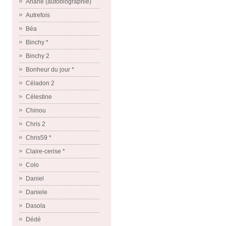
Ariane (autobiographie)
Autrefois
Béa
Binchy *
Binchy 2
Bonheur du jour *
Céladon 2
Célestine
Chinou
Chris 2
Chris59 *
Claire-cerise *
Colo
Daniel
Daniele
Dasola
Dédé