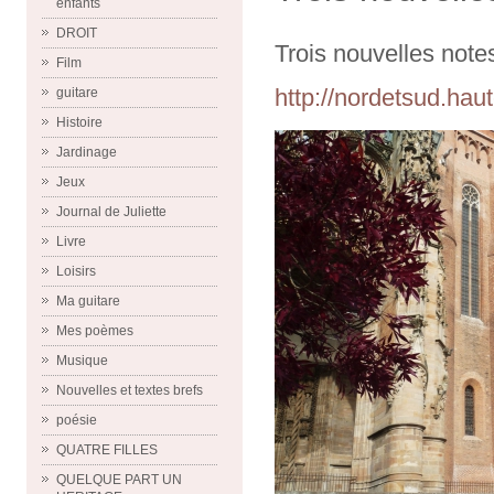
enfants
DROIT
Trois nouvelles notes 
Film
http://nordetsud.haut
guitare
Histoire
Jardinage
Jeux
Journal de Juliette
Livre
Loisirs
Ma guitare
Mes poèmes
Musique
Nouvelles et textes brefs
poésie
QUATRE FILLES
QUELQUE PART UN