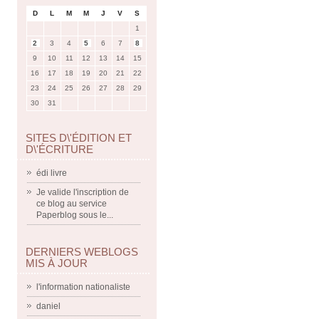
D
L
M
M
J
V
S
1
2
3
4
5
6
7
8
9
10
11
12
13
14
15
16
17
18
19
20
21
22
23
24
25
26
27
28
29
30
31
SITES D\'ÉDITION ET
D\'ÉCRITURE
édi livre
Je valide l'inscription de
ce blog au service
Paperblog sous le...
DERNIERS WEBLOGS
MIS À JOUR
l'information nationaliste
daniel