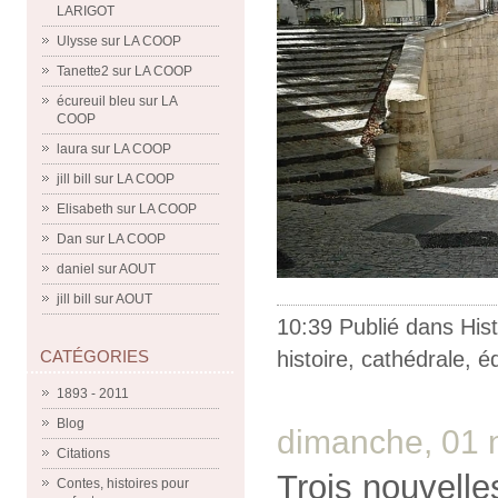
LARIGOT
Ulysse
sur
LA COOP
Tanette2
sur
LA COOP
écureuil bleu
sur
LA
COOP
laura
sur
LA COOP
jill bill
sur
LA COOP
Elisabeth
sur
LA COOP
Dan
sur
LA COOP
daniel
sur
AOUT
jill bill
sur
AOUT
10:39 Publié dans
Hist
histoire
,
cathédrale
,
éd
CATÉGORIES
1893 - 2011
Blog
dimanche, 01
Citations
Trois nouvell
Contes, histoires pour