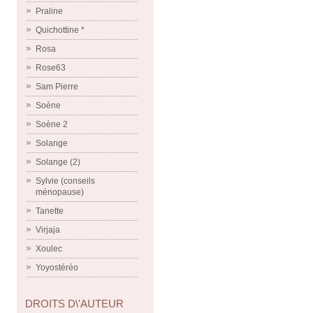
Praline
Quichottine *
Rosa
Rose63
Sam Pierre
Soène
Soène 2
Solange
Solange (2)
Sylvie (conseils
ménopause)
Tanette
Virjaja
Xoulec
Yoyostéréo
DROITS D\'AUTEUR