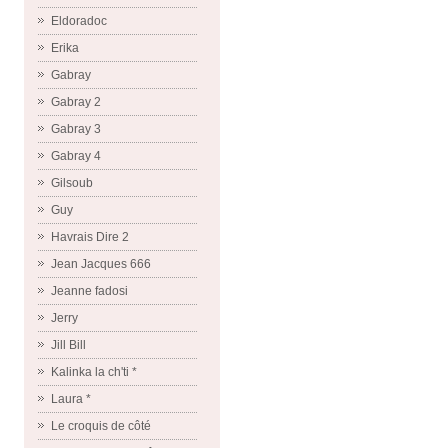
Eldoradoc
Erika
Gabray
Gabray 2
Gabray 3
Gabray 4
Gilsoub
Guy
Havrais Dire 2
Jean Jacques 666
Jeanne fadosi
Jerry
Jill Bill
Kalinka la ch'ti *
Laura *
Le croquis de côté