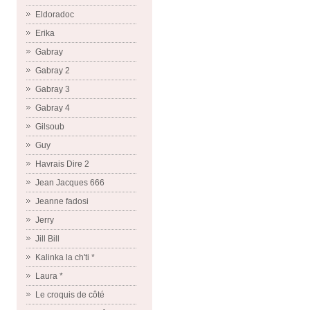
Eldoradoc
Erika
Gabray
Gabray 2
Gabray 3
Gabray 4
Gilsoub
Guy
Havrais Dire 2
Jean Jacques 666
Jeanne fadosi
Jerry
Jill Bill
Kalinka la ch'ti *
Laura *
Le croquis de côté