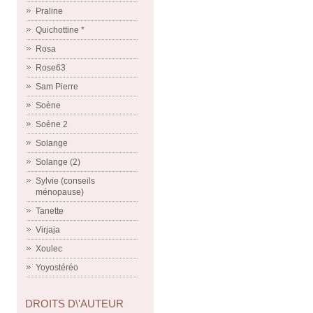
Praline
Quichottine *
Rosa
Rose63
Sam Pierre
Soène
Soène 2
Solange
Solange (2)
Sylvie (conseils
ménopause)
Tanette
Virjaja
Xoulec
Yoyostéréo
DROITS D\'AUTEUR