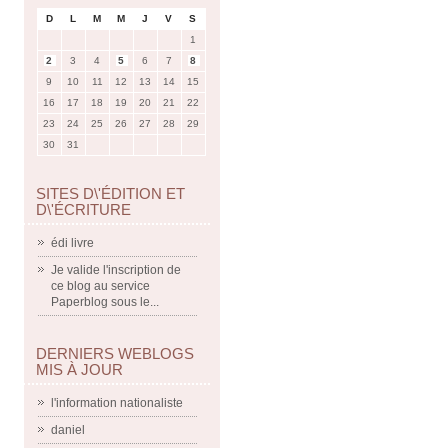
D
L
M
M
J
V
S
1
2
3
4
5
6
7
8
9
10
11
12
13
14
15
16
17
18
19
20
21
22
23
24
25
26
27
28
29
30
31
SITES D\'ÉDITION ET
D\'ÉCRITURE
édi livre
Je valide l'inscription de
ce blog au service
Paperblog sous le...
DERNIERS WEBLOGS
MIS À JOUR
l'information nationaliste
daniel