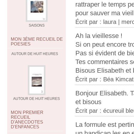
rattraper le temps p
pour sauver ma vieil
Écrit par :
laura
| merc
SAISONS
Ah la vieillesse !
MON 3ÈME RECUEIL DE
Si on peut encore tro
POESIES
Pas si évident de bien
AUTOUR DE HUIT HEURES
Tes commentaires so
Bisous Elisabeth et
Écrit par :
Béa Kimcat
Bonjour Elisabeth. T
AUTOUR DE HUIT HEURES
et bisous
Écrit par :
écureuil bl
MON PREMIER
RECUEIL
D'ANECDOTES
La formule est pert
D'ENFANCES
un handicap les en