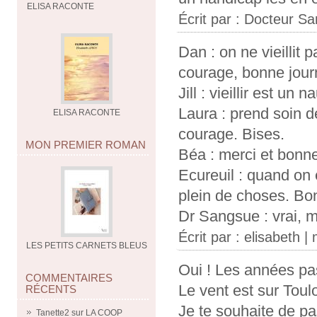
ELISA RACONTE
Écrit par :
Docteur Sa
Dan : on ne vieillit
courage, bonne jour
Jill : vieillir est un
Laura : prend soin de
ELISA RACONTE
courage. Bises.
MON PREMIER ROMAN
Béa : merci et bonne
Ecureuil : quand on 
plein de choses. Bo
Dr Sangsue : vrai, m
Écrit par : elisabeth
LES PETITS CARNETS BLEUS
Oui ! Les années pass
COMMENTAIRES
Le vent est sur Toulo
RÉCENTS
Je te souhaite de pa
Tanette2
sur
LA COOP