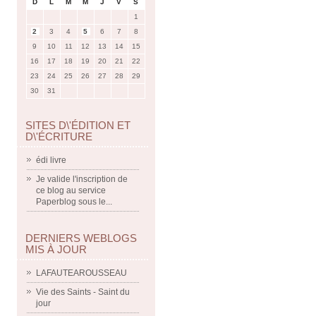
D
L
M
M
J
V
S
1
2
3
4
5
6
7
8
9
10
11
12
13
14
15
16
17
18
19
20
21
22
23
24
25
26
27
28
29
30
31
SITES D\'ÉDITION ET
D\'ÉCRITURE
édi livre
Je valide l'inscription de
ce blog au service
Paperblog sous le...
DERNIERS WEBLOGS
MIS À JOUR
LAFAUTEAROUSSEAU
Vie des Saints - Saint du
jour