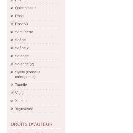
Praline
Quichottine *
Rosa
Rose63
Sam Pierre
Soène
Soène 2
Solange
Solange (2)
Sylvie (conseils
ménopause)
Tanette
Virjaja
Xoulec
Yoyostéréo
DROITS D\'AUTEUR