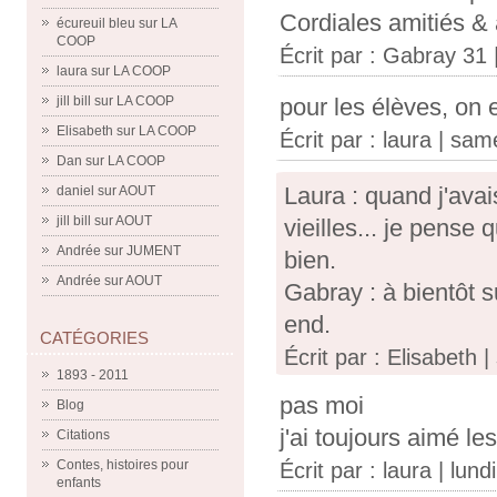
Cordiales amitiés & 
écureuil bleu
sur
LA
COOP
Écrit par :
Gabray 31
laura
sur
LA COOP
pour les élèves, on 
jill bill
sur
LA COOP
Elisabeth
sur
LA COOP
Écrit par :
laura
| sam
Dan
sur
LA COOP
Laura : quand j'ava
daniel
sur
AOUT
jill bill
sur
AOUT
vieilles... je pense 
Andrée
sur
JUMENT
bien.
Andrée
sur
AOUT
Gabray : à bientôt 
end.
CATÉGORIES
Écrit par : Elisabeth
1893 - 2011
pas moi
Blog
j'ai toujours aimé le
Citations
Contes, histoires pour
Écrit par :
laura
| lund
enfants