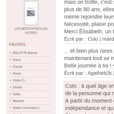
mais on trotte, c'es
plus de 80 ans, elles
mème rejoindre leurs
Nécessité, plaisir po
LES MOTS APRES LES
Merci Élisabeth, un
AUTRES
Écrit par :
Colo
| mard
FAVORIS
... et bien plus rare
BOLOTTE Marcel
maintenant tout se 
Dana
Belle journée à toi !
Danae
Écrit par :
Agatheb2k
Denis
Didier O.
Colo : à quel âge o
Elodia
de la personne qui re
Gaby
A partir du moment 
If6was9
indépendance et qu'
Maitre Chronique 1