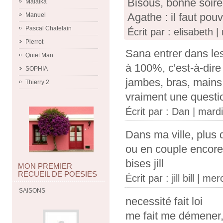
Bisous, bonne soiré
Malaïka
Agathe : il faut pouv
Manuel
Pascal Chatelain
Écrit par : elisabeth
Pierrot
Sana entrer dans le
Quiet Man
à 100%, c'est-à-dire
SOPHIA
jambes, bras, mains,
Thierry 2
vraiment une questio
Écrit par :
Dan
| mard
Dans ma ville, plus 
ou en couple encore, 
bises jill
MON PREMIER
RECUEIL DE POESIES
Écrit par :
jill bill
| mer
SAISONS
necessité fait loi
me fait me démener