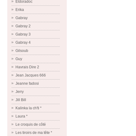
Eldoradoc
Erika
Gabray
Gabray 2
Gabray 3
Gabray 4
Gilsoub
Guy
Havrais Dire 2
Jean Jacques 666
Jeanne fadosi
Jerry
Jill Bill
Kalinka la ch'ti *
Laura *
Le croquis de côté
Les tiroirs de ma tête *