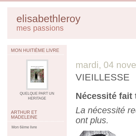
elisabethleroy
mes passions
MON HUITIÈME LIVRE
mardi, 04 nov
VIEILLESSE
Nécessité fait t
QUELQUE PART UN
HERITAGE
La nécessité r
ARTHUR ET
MADELEINE
ont plus.
Mon 6ème livre