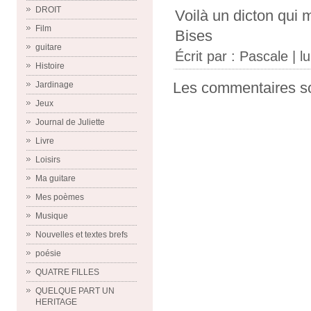
DROIT
Voilà un dicton qui
Film
Bises
guitare
Écrit par :
Pascale
| l
Histoire
Les commentaires so
Jardinage
Jeux
Journal de Juliette
Livre
Loisirs
Ma guitare
Mes poèmes
Musique
Nouvelles et textes brefs
poésie
QUATRE FILLES
QUELQUE PART UN
HERITAGE