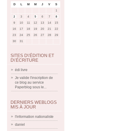
D
L
M
M
J
V
S
1
2
3
4
5
6
7
8
9
10
11
12
13
14
15
16
17
18
19
20
21
22
23
24
25
26
27
28
29
30
31
SITES D\'ÉDITION ET
D\'ÉCRITURE
édi livre
Je valide l'inscription de
ce blog au service
Paperblog sous le...
DERNIERS WEBLOGS
MIS À JOUR
l'information nationaliste
daniel