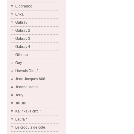
Eldoradoc
Erika
Gabray
Gabray 2
Gabray 3
Gabray 4
Gilsoub
Guy
Havrais Dire 2
Jean Jacques 666
Jeanne fadosi
Jerry
Jill Bill
Kalinka la ch'ti *
Laura *
Le croquis de côté