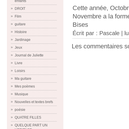
enfants
Cette année, Octobre
DROIT
Novembre a la forme
Film
Bises
guitare
Histoire
Écrit par :
Pascale
| l
Jardinage
Les commentaires so
Jeux
Journal de Juliette
Livre
Loisirs
Ma guitare
Mes poèmes
Musique
Nouvelles et textes brefs
poésie
QUATRE FILLES
QUELQUE PART UN