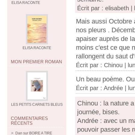
ELISA RACONTE
Écrit par : elisabeth 
Mais aussi Octobre 
nos pleurs . Décembr
apaiser auprès de la
moins c'est ce que n
ELISA RACONTE
rallongent du saut d
MON PREMIER ROMAN
Écrit par :
Chinou
| lu
Un beau poème. Oui 
Écrit par :
Andrée
| lu
Chinou : la nature a
LES PETITS CARNETS BLEUS
journée, bises.
COMMENTAIRES
Andrée : avec un m
RÉCENTS
pouvoir passer les 
Dan
sur
BOIRE A TIRE