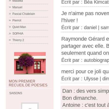
Malaïka
Écrit par :
Béa Kimcat
Manuel
Je n'aime pas novem
Pascal Chatelain
l'hiver !
Pierrot
Écrit par :
daniel
| sam
Quiet Man
SOPHIA
Raymonde Gérard est b
Thierry 2
partager avec elle. 
seulement quand on r
Écrit par :
autobiograp
merci pour ce joli q
Écrit par :
Ulysse
| di
MON PREMIER
RECUEIL DE POESIES
Dan : des vers simpl
SAISONS
Bon dimanche.
Antoine : c'est tout