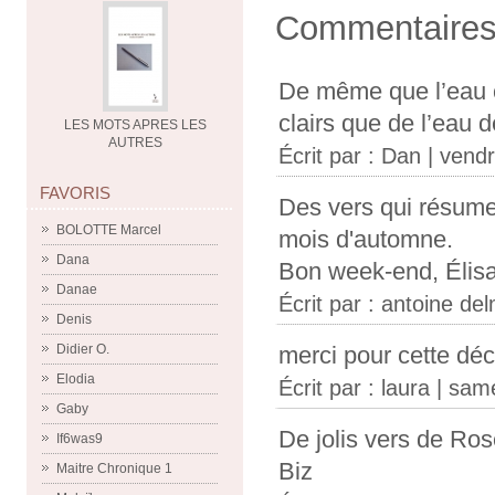
Commentaire
De même que l’eau c
clairs que de l’eau 
LES MOTS APRES LES
AUTRES
Écrit par :
Dan
| vendr
FAVORIS
Des vers qui résumen
BOLOTTE Marcel
mois d'automne.
Dana
Bon week-end, Élis
Danae
Écrit par :
antoine del
Denis
Didier O.
merci pour cette dé
Elodia
Écrit par :
laura
| sam
Gaby
De jolis vers de Ro
If6was9
Biz
Maitre Chronique 1