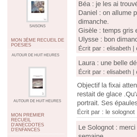
Béa : je les ai trou
Daniel : on allume p
dimanche.
SAISONS
Gisèle : temps gris
Ulysse : bon dimanch
MON 3ÈME RECUEIL DE
POESIES
Écrit par : elisabeth
AUTOUR DE HUIT HEURES
Laura : une belle dé
Écrit par : elisabeth
Objectif la fixai at
restait de glace .Qu'
AUTOUR DE HUIT HEURES
portrait. Ses épaule
Écrit par :
le solognot
MON PREMIER
RECUEIL
D'ANECDOTES
Le Solognot : merci 
D'ENFANCES
semaine.