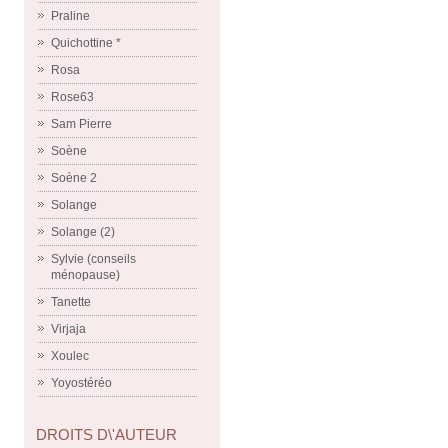
Praline
Quichottine *
Rosa
Rose63
Sam Pierre
Soène
Soène 2
Solange
Solange (2)
Sylvie (conseils
ménopause)
Tanette
Virjaja
Xoulec
Yoyostéréo
DROITS D\'AUTEUR