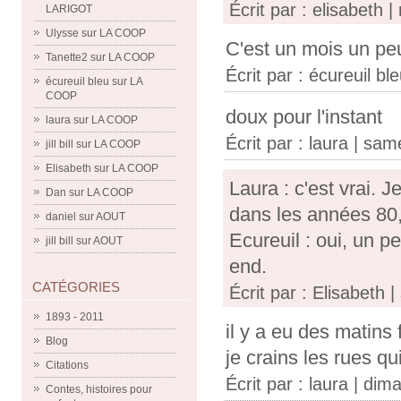
Écrit par : elisabeth
LARIGOT
Ulysse
sur
LA COOP
C'est un mois un peu
Tanette2
sur
LA COOP
Écrit par :
écureuil bl
écureuil bleu
sur
LA
COOP
doux pour l'instant
laura
sur
LA COOP
Écrit par :
laura
| sam
jill bill
sur
LA COOP
Elisabeth
sur
LA COOP
Laura : c'est vrai. 
Dan
sur
LA COOP
dans les années 80,
daniel
sur
AOUT
Ecureuil : oui, un pe
jill bill
sur
AOUT
end.
CATÉGORIES
Écrit par : Elisabeth
1893 - 2011
il y a eu des matins
Blog
je crains les rues qu
Citations
Écrit par :
laura
| dim
Contes, histoires pour