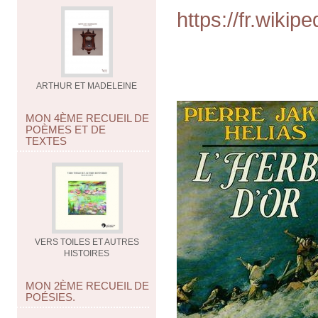
https://fr.wiki
ARTHUR ET MADELEINE
MON 4ÈME RECUEIL DE
POÈMES ET DE
TEXTES
VERS TOILES ET AUTRES
HISTOIRES
MON 2ÈME RECUEIL DE
POÉSIES.