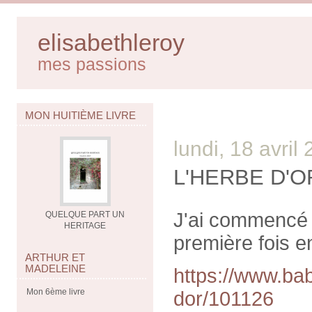
elisabethleroy
mes passions
MON HUITIÈME LIVRE
lundi, 18 avril
L'HERBE D'OR
J'ai commencé hi
QUELQUE PART UN
HERITAGE
première fois e
ARTHUR ET
MADELEINE
https://www.bab
Mon 6ème livre
dor/101126