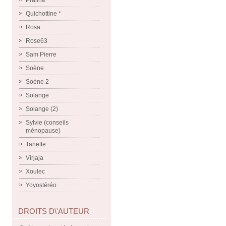
Praline
Quichottine *
Rosa
Rose63
Sam Pierre
Soène
Soène 2
Solange
Solange (2)
Sylvie (conseils
ménopause)
Tanette
Virjaja
Xoulec
Yoyostéréo
DROITS D\'AUTEUR