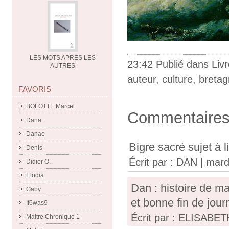
LES MOTS APRES LES
23:42 Publié dans
Liv
AUTRES
auteur
,
culture
,
breta
FAVORIS
BOLOTTE Marcel
Commentaire
Dana
Danae
Bigre sacré sujet à l
Denis
Écrit par :
DAN
| mardi
Didier O.
Elodia
Dan : histoire de ma
Gaby
et bonne fin de jour
If6was9
Écrit par : ELISABETH
Maitre Chronique 1