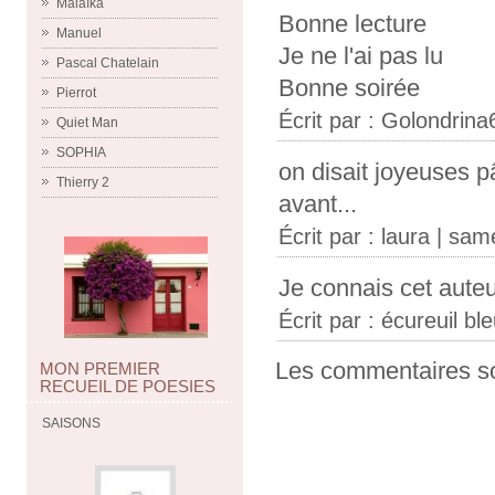
Malaïka
Bonne lecture
Manuel
Je ne l'ai pas lu
Pascal Chatelain
Bonne soirée
Pierrot
Écrit par :
Golondrina
Quiet Man
SOPHIA
on disait joyeuses 
Thierry 2
avant...
Écrit par :
laura
| same
Je connais cet auteu
Écrit par :
écureuil bl
Les commentaires so
MON PREMIER
RECUEIL DE POESIES
SAISONS