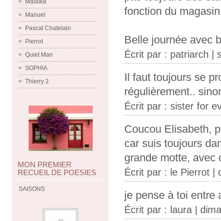
Malaïka
fonction du magasin.
Manuel
Pascal Chatelain
Belle journée avec 
Pierrot
Écrit par :
patriarch
| 
Quiet Man
SOPHIA
Il faut toujours se p
Thierry 2
régulièrement.. sino
Écrit par : sister for
Coucou Elisabeth, pa
car suis toujours dan
grande motte, avec 
MON PREMIER
Écrit par :
le Pierrot
| 
RECUEIL DE POESIES
SAISONS
je pense à toi entre 
Écrit par :
laura
| dima