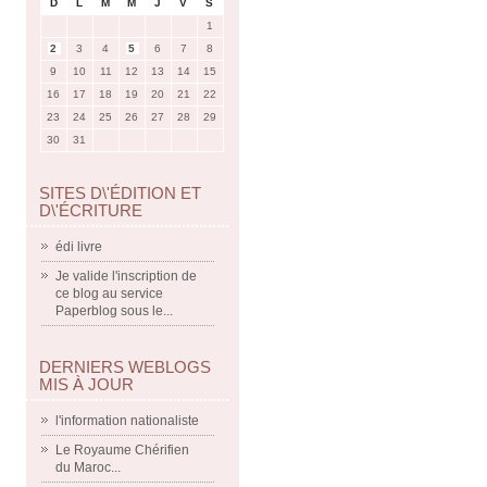
D
L
M
M
J
V
S
1
2
3
4
5
6
7
8
9
10
11
12
13
14
15
16
17
18
19
20
21
22
23
24
25
26
27
28
29
30
31
SITES D\'ÉDITION ET
D\'ÉCRITURE
édi livre
Je valide l'inscription de
ce blog au service
Paperblog sous le...
DERNIERS WEBLOGS
MIS À JOUR
l'information nationaliste
Le Royaume Chérifien
du Maroc...