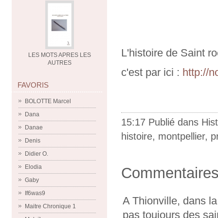
L'histoire de Saint ro
LES MOTS APRES LES
AUTRES
c'est par ici :
http://
FAVORIS
BOLOTTE Marcel
Dana
15:17 Publié dans
Hist
Danae
histoire
,
montpellier
,
p
Denis
Didier O.
Elodia
Commentaire
Gaby
If6was9
A Thionville, dans la
Maitre Chronique 1
pas toujours des sain