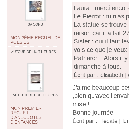
Laura : merci encor
Le Pierrot : tu n'as
La statue se trouve
SAISONS
raison car il a fait 27
MON 3ÈME RECUEIL DE
Sister : oui il faut 
POESIES
vois ce que je veux d
AUTOUR DE HUIT HEURES
Patriarch : Alors il
dimanche à tous.
Écrit par : elisabeth 
J'aime beaucoup ces
,bien qu'avec l'enva
AUTOUR DE HUIT HEURES
mise !
MON PREMIER
Bonne journée
RECUEIL
D'ANECDOTES
Écrit par :
Hécate
| lu
D'ENFANCES