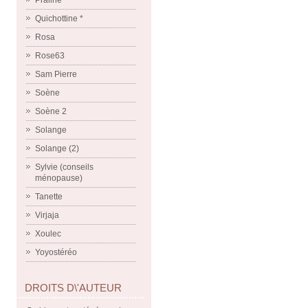
Praline
Quichottine *
Rosa
Rose63
Sam Pierre
Soène
Soène 2
Solange
Solange (2)
Sylvie (conseils
ménopause)
Tanette
Virjaja
Xoulec
Yoyostéréo
DROITS D\'AUTEUR