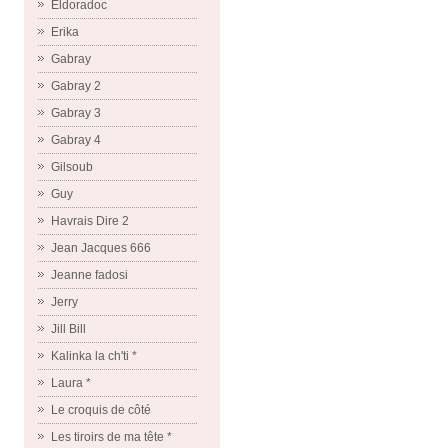
Eldoradoc
Erika
Gabray
Gabray 2
Gabray 3
Gabray 4
Gilsoub
Guy
Havrais Dire 2
Jean Jacques 666
Jeanne fadosi
Jerry
Jill Bill
Kalinka la ch'ti *
Laura *
Le croquis de côté
Les tiroirs de ma tête *