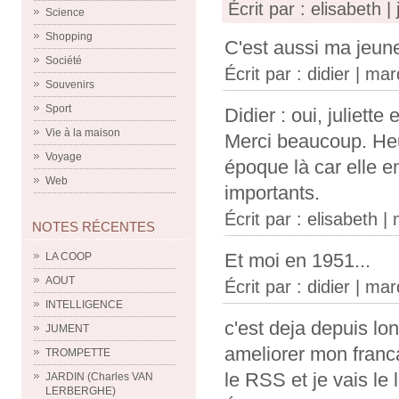
Écrit par :
elisabeth
| 
Science
Shopping
C'est aussi ma jeun
Société
Écrit par :
didier
| mar
Souvenirs
Sport
Didier : oui, juliette
Vie à la maison
Merci beaucoup. Heur
Voyage
époque là car elle e
Web
importants.
Écrit par :
elisabeth
| 
NOTES RÉCENTES
Et moi en 1951...
LA COOP
AOUT
Écrit par :
didier
| mar
INTELLIGENCE
c'est deja depuis lo
JUMENT
ameliorer mon franca
TROMPETTE
le RSS et je vais le 
JARDIN (Charles VAN
LERBERGHE)