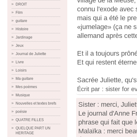
village de la Meuse,
DROIT
connu l'exode avec s
Film
mais qui a été le pr
guitare
«jumelage» (ça ne s
Histoire
allemand après cett
Jardinage
Jeux
Et il a toujours prôn
Journal de Juliette
Et qui restent éterne
Livre
Loisirs
Sacrée Juliette, qu'st
Ma guitare
Mes poèmes
Écrit par : sister for
Musique
Sister : merci, Juliet
Nouvelles et textes brefs
poésie
Le journal d'Anne Fr
QUATRE FILLES
phrase qui fait que le
QUELQUE PART UN
Malaïka : merci be
HERITAGE