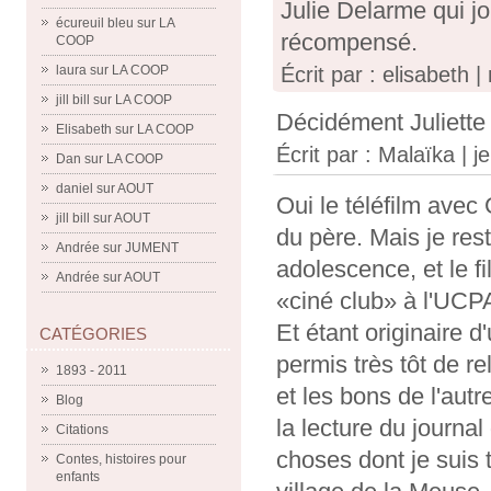
Julie Delarme qui joua
écureuil bleu
sur
LA
récompensé.
COOP
laura
sur
LA COOP
Écrit par : elisabeth
jill bill
sur
LA COOP
Décidément Juliette 
Elisabeth
sur
LA COOP
Écrit par :
Malaïka
| j
Dan
sur
LA COOP
daniel
sur
AOUT
Oui le téléfilm avec
jill bill
sur
AOUT
du père. Mais je res
Andrée
sur
JUMENT
adolescence, et le fi
Andrée
sur
AOUT
«ciné club» à l'UCP
Et étant originaire d
CATÉGORIES
permis très tôt de rel
1893 - 2011
et les bons de l'autr
Blog
la lecture du journa
Citations
choses dont je suis t
Contes, histoires pour
enfants