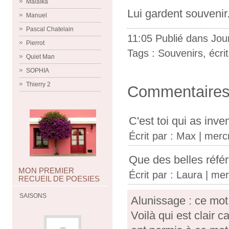
Malaïka
Lui gardent souvenir
Manuel
Pascal Chatelain
11:05 Publié dans
Jour
Pierrot
Tags :
Souvenirs
,
écri
Quiet Man
SOPHIA
Thierry 2
Commentaire
C'est toi qui as inve
Écrit par :
Max
| merc
Que des belles référ
MON PREMIER
Écrit par :
Laura
| mer
RECUEIL DE POESIES
SAISONS
Alunissage : ce mot
Voilà qui est clair 