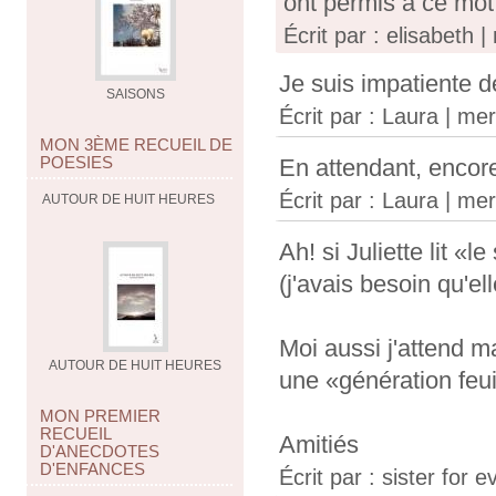
ont permis à ce mot 
Écrit par : elisabeth
Je suis impatiente d
SAISONS
Écrit par :
Laura
| mer
MON 3ÈME RECUEIL DE
POESIES
En attendant, enco
Écrit par :
Laura
| mer
AUTOUR DE HUIT HEURES
Ah! si Juliette lit «
(j'avais besoin qu'ell
Moi aussi j'attend ma
AUTOUR DE HUIT HEURES
une «génération feuil
MON PREMIER
RECUEIL
Amitiés
D'ANECDOTES
D'ENFANCES
Écrit par : sister for