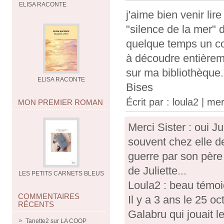
ELISA RACONTE
j'aime bien venir lire
"silence de la mer" d
quelque temps un cour
à découdre entièreme
sur ma bibliothèque.
ELISA RACONTE
Bises
Écrit par :
loula2
| mer
MON PREMIER ROMAN
Merci Sister : oui Ju
souvent chez elle de
guerre par son père 
de Juliette...
LES PETITS CARNETS BLEUS
Loula2 : beau témo
COMMENTAIRES
Il y a 3 ans le 25 o
RÉCENTS
Galabru qui jouait l
Tanette2
sur
LA COOP