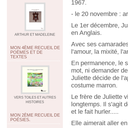
1967.
- le 20 novembre : a
Le 1er décembre, Jul
en Anglais.
ARTHUR ET MADELEINE
Avec ses camarades 
MON 4ÈME RECUEIL DE
l'amour, la mixité, l'
POÈMES ET DE
TEXTES
En permanence, le su
mot, ni demander de
Juliette décide de l'
costume marron.
Le frère de Juliette 
VERS TOILES ET AUTRES
HISTOIRES
longtemps. Il s'agi
et le fait hurler.....
MON 2ÈME RECUEIL DE
POÉSIES.
Elle aimerait aller en