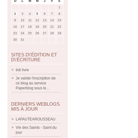
D
L
M
M
J
V
S
1
2
3
4
5
6
7
8
9
10
11
12
13
14
15
16
17
18
19
20
21
22
23
24
25
26
27
28
29
30
31
SITES D\'ÉDITION ET
D\'ÉCRITURE
édi livre
Je valide l'inscription de
ce blog au service
Paperblog sous le...
DERNIERS WEBLOGS
MIS À JOUR
LAFAUTEAROUSSEAU
Vie des Saints - Saint du
jour