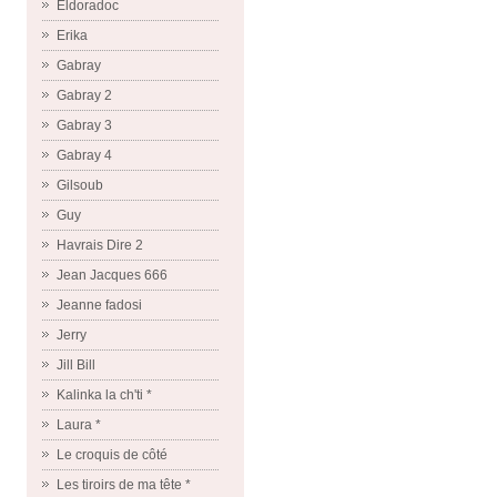
Eldoradoc
Erika
Gabray
Gabray 2
Gabray 3
Gabray 4
Gilsoub
Guy
Havrais Dire 2
Jean Jacques 666
Jeanne fadosi
Jerry
Jill Bill
Kalinka la ch'ti *
Laura *
Le croquis de côté
Les tiroirs de ma tête *