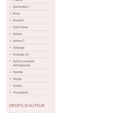
Praline
Quichottine *
Rosa
Rose63
Sam Pierre
Soène
Soène 2
Solange
Solange (2)
Sylvie (conseils
ménopause)
Tanette
Virjaja
Xoulec
Yoyostéréo
DROITS D\'AUTEUR