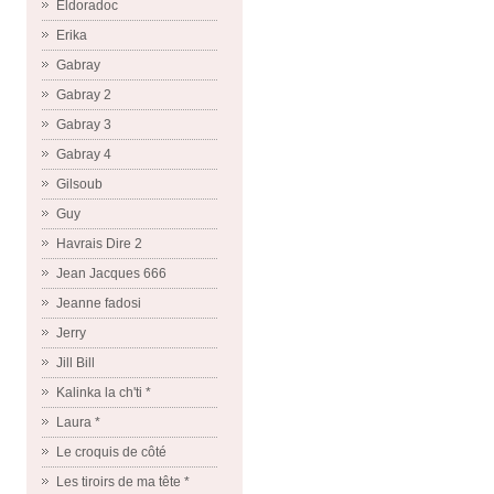
Eldoradoc
Erika
Gabray
Gabray 2
Gabray 3
Gabray 4
Gilsoub
Guy
Havrais Dire 2
Jean Jacques 666
Jeanne fadosi
Jerry
Jill Bill
Kalinka la ch'ti *
Laura *
Le croquis de côté
Les tiroirs de ma tête *