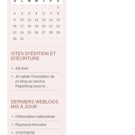
D
L
M
M
J
V
S
1
2
3
4
5
6
7
8
9
10
11
12
13
14
15
16
17
18
19
20
21
22
23
24
25
26
27
28
29
30
31
SITES D\'ÉDITION ET
D\'ÉCRITURE
édi livre
Je valide l'inscription de
ce blog au service
Paperblog sous le...
DERNIERS WEBLOGS
MIS À JOUR
l'information nationaliste
Raymond Alcovère
SYNTHESE