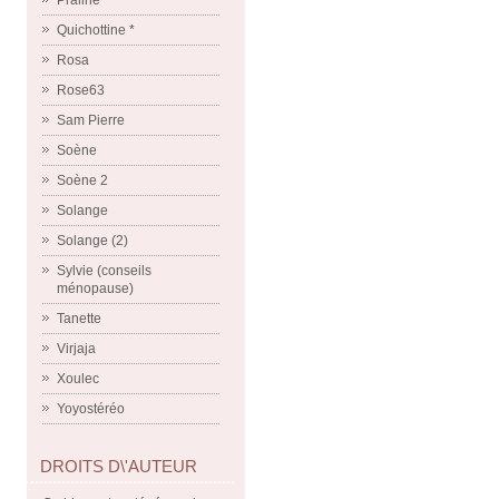
Praline
Quichottine *
Rosa
Rose63
Sam Pierre
Soène
Soène 2
Solange
Solange (2)
Sylvie (conseils
ménopause)
Tanette
Virjaja
Xoulec
Yoyostéréo
DROITS D\'AUTEUR