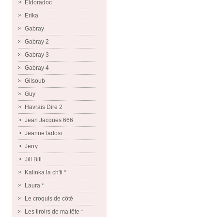
Eldoradoc
Erika
Gabray
Gabray 2
Gabray 3
Gabray 4
Gilsoub
Guy
Havrais Dire 2
Jean Jacques 666
Jeanne fadosi
Jerry
Jill Bill
Kalinka la ch'ti *
Laura *
Le croquis de côté
Les tiroirs de ma tête *