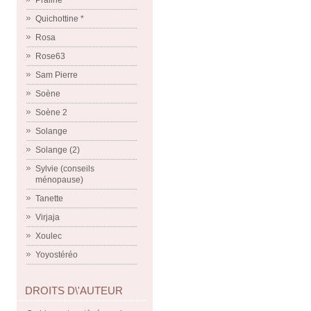
Praline
Quichottine *
Rosa
Rose63
Sam Pierre
Soène
Soène 2
Solange
Solange (2)
Sylvie (conseils
ménopause)
Tanette
Virjaja
Xoulec
Yoyostéréo
DROITS D\'AUTEUR