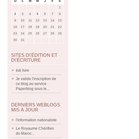
D
L
M
M
J
V
S
1
2
3
4
5
6
7
8
9
10
11
12
13
14
15
16
17
18
19
20
21
22
23
24
25
26
27
28
29
30
31
SITES D\'ÉDITION ET
D\'ÉCRITURE
édi livre
Je valide l'inscription de
ce blog au service
Paperblog sous le...
DERNIERS WEBLOGS
MIS À JOUR
l'information nationaliste
Le Royaume Chérifien
du Maroc...