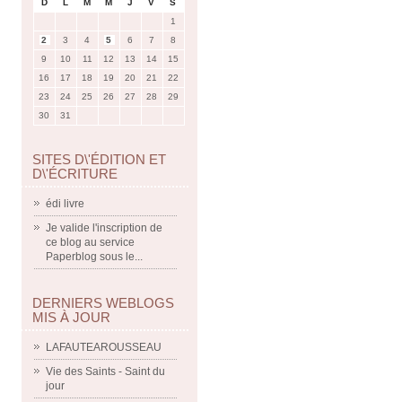
D
L
M
M
J
V
S
1
2
3
4
5
6
7
8
9
10
11
12
13
14
15
16
17
18
19
20
21
22
23
24
25
26
27
28
29
30
31
SITES D\'ÉDITION ET
D\'ÉCRITURE
édi livre
Je valide l'inscription de
ce blog au service
Paperblog sous le...
DERNIERS WEBLOGS
MIS À JOUR
LAFAUTEAROUSSEAU
Vie des Saints - Saint du
jour