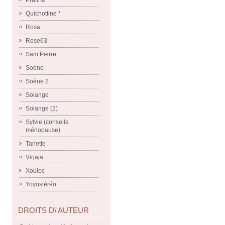
Praline
Quichottine *
Rosa
Rose63
Sam Pierre
Soène
Soène 2
Solange
Solange (2)
Sylvie (conseils
ménopause)
Tanette
Virjaja
Xoulec
Yoyostéréo
DROITS D\'AUTEUR