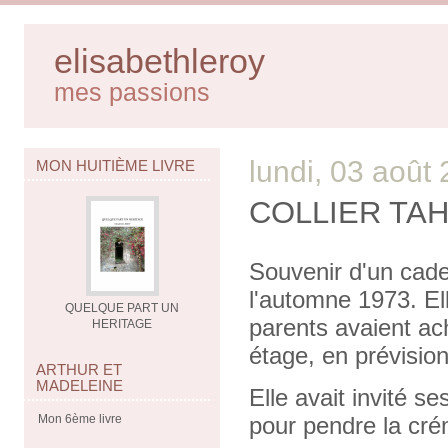
elisabethleroy
mes passions
lundi, 03 août
MON HUITIÈME LIVRE
COLLIER TAH
Souvenir d'un cade
l'automne 1973. Ell
QUELQUE PART UN
parents avaient a
HERITAGE
étage, en prévisio
ARTHUR ET
MADELEINE
Elle avait invité s
Mon 6ème livre
pour pendre la cré