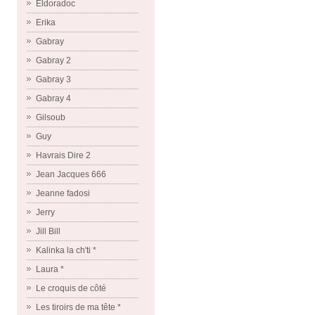
Eldoradoc
Erika
Gabray
Gabray 2
Gabray 3
Gabray 4
Gilsoub
Guy
Havrais Dire 2
Jean Jacques 666
Jeanne fadosi
Jerry
Jill Bill
Kalinka la ch'ti *
Laura *
Le croquis de côté
Les tiroirs de ma tête *